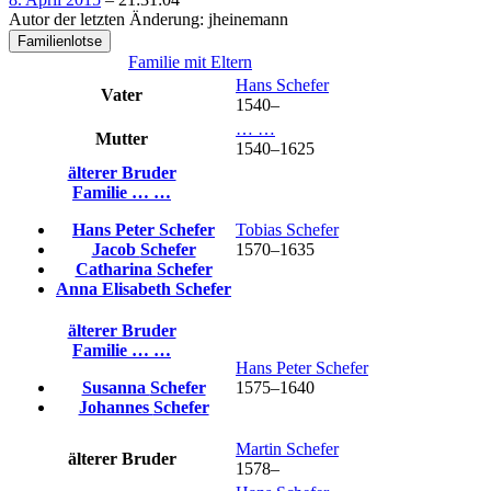
Autor der letzten Änderung
:
jheinemann
Familienlotse
Familie mit Eltern
Hans
Schefer
Vater
1540
–
…
…
Mutter
1540
–
1625
älterer Bruder
Familie
…
…
Hans Peter
Schefer
Tobias
Schefer
Jacob
Schefer
1570
–
1635
Catharina
Schefer
Anna Elisabeth
Schefer
älterer Bruder
Familie
…
…
Hans Peter
Schefer
Susanna
Schefer
1575
–
1640
Johannes
Schefer
Martin
Schefer
älterer Bruder
1578
–