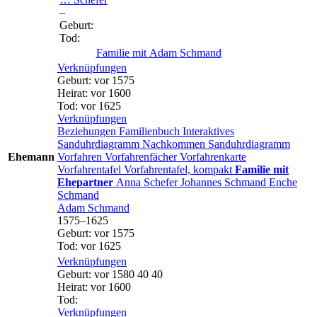
–
Geburt
:
Tod
:
Familie mit
Adam
Schmand
Verknüpfungen
Geburt
:
vor 1575
Heirat
:
vor 1600
Tod
:
vor 1625
Verknüpfungen
Beziehungen
Familienbuch
Interaktives
Sanduhrdiagramm
Nachkommen
Sanduhrdiagramm
Ehemann
Vorfahren
Vorfahrenfächer
Vorfahrenkarte
Vorfahrentafel
Vorfahrentafel, kompakt
Familie mit
Ehepartner
Anna
Schefer
Johannes
Schmand
Enche
Schmand
Adam
Schmand
1575
–
1625
Geburt
:
vor 1575
Tod
:
vor 1625
Verknüpfungen
Geburt
:
vor 1580
40
40
Heirat
:
vor 1600
Tod
:
Verknüpfungen