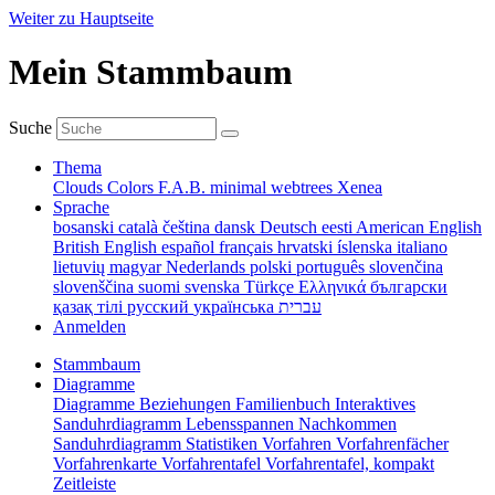
Weiter zu Hauptseite
Mein Stammbaum
Suche
Thema
Clouds
Colors
F.A.B.
minimal
webtrees
Xenea
Sprache
bosanski
català
čeština
dansk
Deutsch
eesti
American English
British English
español
français
hrvatski
íslenska
italiano
lietuvių
magyar
Nederlands
polski
português
slovenčina
slovenščina
suomi
svenska
Türkçe
Ελληνικά
български
қазақ тілі
русский
українська
עברית
Anmelden
Stammbaum
Diagramme
Diagramme
Beziehungen
Familienbuch
Interaktives
Sanduhrdiagramm
Lebensspannen
Nachkommen
Sanduhrdiagramm
Statistiken
Vorfahren
Vorfahrenfächer
Vorfahrenkarte
Vorfahrentafel
Vorfahrentafel, kompakt
Zeitleiste