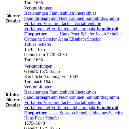
Tod
:
1635
Verknüpfungen
Beziehungen
Familienbuch
Interaktives
älterer
Sanduhrdiagramm
Nachkommen
Sanduhrdiagramm
Bruder
Vorfahren
Vorfahrenfächer
Vorfahrenkarte
Vorfahrentafel
Vorfahrentafel, kompakt
Familie mit
Ehepartner
…
…
Hans Peter
Schefer
Jacob
Schefer
Catharina
Schefer
Anna Elisabeth
Schefer
Tobias
Schefer
1570
–
1635
Geburt
:
um 1570
30
30
Tod
:
1635
Verknüpfungen
Geburt
:
1575
35
35
Kirchliche Trauung
:
vor 1603
Tod
:
nach 1640
Verknüpfungen
Beziehungen
Familienbuch
Interaktives
6 Jahre
Sanduhrdiagramm
Nachkommen
Sanduhrdiagramm
älterer
Vorfahren
Vorfahrenfächer
Vorfahrenkarte
Bruder
Vorfahrentafel
Vorfahrentafel, kompakt
Familie mit
Ehepartner
…
…
Susanna
Schefer
Johannes
Schefer
Hans Peter
Schefer
1575
–
1640
Geburt
:
1575
35
35