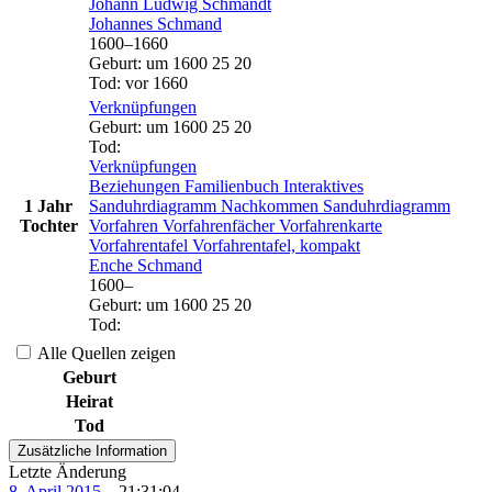
Johann Ludwig
Schmandt
Johannes
Schmand
1600
–
1660
Geburt
:
um 1600
25
20
Tod
:
vor 1660
Verknüpfungen
Geburt
:
um 1600
25
20
Tod
:
Verknüpfungen
Beziehungen
Familienbuch
Interaktives
1 Jahr
Sanduhrdiagramm
Nachkommen
Sanduhrdiagramm
Tochter
Vorfahren
Vorfahrenfächer
Vorfahrenkarte
Vorfahrentafel
Vorfahrentafel, kompakt
Enche
Schmand
1600
–
Geburt
:
um 1600
25
20
Tod
:
Alle Quellen zeigen
Geburt
Heirat
Tod
Zusätzliche Information
Letzte Änderung
8. April 2015
–
21:31:04