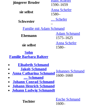
Hans
Schefer
jüngerer Bruder
1590
–
1659
Anna
Schefer
sie selbst
1580
–
…
Schefer
Schwester
–
Familie mit
Adam
Schmand
Adam
Schmand
Ehemann
1575
–
1625
Anna
Schefer
sie selbst
1580
–
Sohn
Familie
Barbara
Baltzer
Elisabeth
Schmand
Jakob
Schmand
Johannes
Schmand
Anna Catharina
Schmand
1600
–
1660
…
Schmand
Johann Conrad
Schmand
Johann Henrich
Schmand
Johann Ludwig
Schmandt
Enche
Schmand
Tochter
1600
–