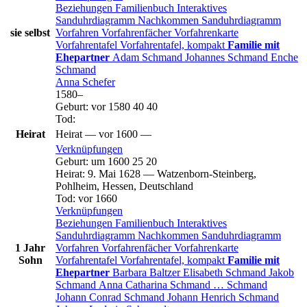
Beziehungen
Familienbuch
Interaktives
Sanduhrdiagramm
Nachkommen
Sanduhrdiagramm
sie selbst
Vorfahren
Vorfahrenfächer
Vorfahrenkarte
Vorfahrentafel
Vorfahrentafel, kompakt
Familie mit
Ehepartner
Adam
Schmand
Johannes
Schmand
Enche
Schmand
Anna
Schefer
1580
–
Geburt
:
vor 1580
40
40
Tod
:
Heirat
Heirat
—
vor 1600
—
Verknüpfungen
Geburt
:
um 1600
25
20
Heirat
:
9. Mai 1628
—
Watzenborn-Steinberg,
Pohlheim, Hessen, Deutschland
Tod
:
vor 1660
Verknüpfungen
Beziehungen
Familienbuch
Interaktives
Sanduhrdiagramm
Nachkommen
Sanduhrdiagramm
1 Jahr
Vorfahren
Vorfahrenfächer
Vorfahrenkarte
Sohn
Vorfahrentafel
Vorfahrentafel, kompakt
Familie mit
Ehepartner
Barbara
Baltzer
Elisabeth
Schmand
Jakob
Schmand
Anna Catharina
Schmand
…
Schmand
Johann Conrad
Schmand
Johann Henrich
Schmand