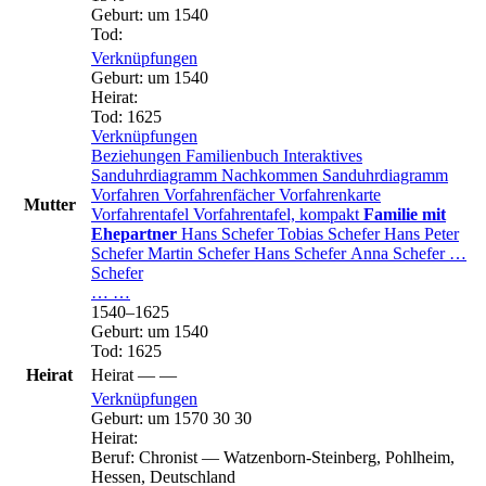
Geburt
:
um 1540
Tod
:
Verknüpfungen
Geburt
:
um 1540
Heirat
:
Tod
:
1625
Verknüpfungen
Beziehungen
Familienbuch
Interaktives
Sanduhrdiagramm
Nachkommen
Sanduhrdiagramm
Vorfahren
Vorfahrenfächer
Vorfahrenkarte
Mutter
Vorfahrentafel
Vorfahrentafel, kompakt
Familie mit
Ehepartner
Hans
Schefer
Tobias
Schefer
Hans Peter
Schefer
Martin
Schefer
Hans
Schefer
Anna
Schefer
…
Schefer
…
…
1540
–
1625
Geburt
:
um 1540
Tod
:
1625
Heirat
Heirat
—
—
Verknüpfungen
Geburt
:
um 1570
30
30
Heirat
:
Beruf
:
Chronist
—
Watzenborn-Steinberg, Pohlheim,
Hessen, Deutschland