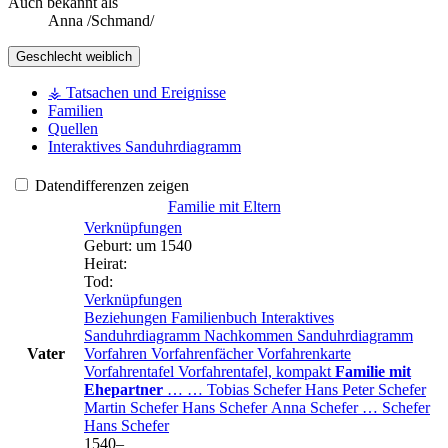
Auch bekannt als
Anna /Schmand/
Geschlecht
weiblich
⚶ Tatsachen und Ereignisse
Familien
Quellen
Interaktives Sanduhrdiagramm
Datendifferenzen zeigen
Familie mit Eltern
Verknüpfungen
Geburt
:
um 1540
Heirat
:
Tod
:
Verknüpfungen
Beziehungen
Familienbuch
Interaktives
Sanduhrdiagramm
Nachkommen
Sanduhrdiagramm
Vater
Vorfahren
Vorfahrenfächer
Vorfahrenkarte
Vorfahrentafel
Vorfahrentafel, kompakt
Familie mit
Ehepartner
…
…
Tobias
Schefer
Hans Peter
Schefer
Martin
Schefer
Hans
Schefer
Anna
Schefer
…
Schefer
Hans
Schefer
1540
–