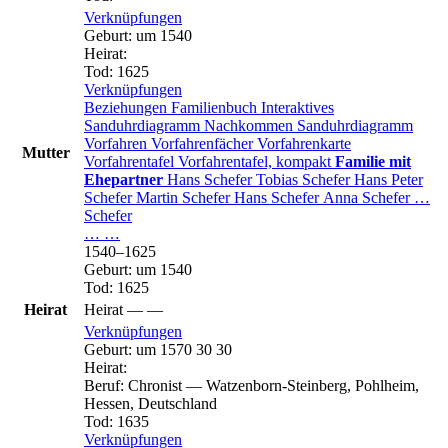
Verknüpfungen
Geburt
:
um 1540
Heirat
:
Tod
:
1625
Verknüpfungen
Beziehungen
Familienbuch
Interaktives
Sanduhrdiagramm
Nachkommen
Sanduhrdiagramm
Vorfahren
Vorfahrenfächer
Vorfahrenkarte
Mutter
Vorfahrentafel
Vorfahrentafel, kompakt
Familie mit
Ehepartner
Hans
Schefer
Tobias
Schefer
Hans Peter
Schefer
Martin
Schefer
Hans
Schefer
Anna
Schefer
…
Schefer
…
…
1540
–
1625
Geburt
:
um 1540
Tod
:
1625
Heirat
Heirat
—
—
Verknüpfungen
Geburt
:
um 1570
30
30
Heirat
:
Beruf
:
Chronist
—
Watzenborn-Steinberg, Pohlheim,
Hessen, Deutschland
Tod
:
1635
Verknüpfungen