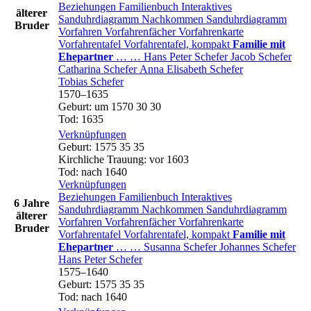
Beziehungen
Familienbuch
Interaktives
älterer
Sanduhrdiagramm
Nachkommen
Sanduhrdiagramm
Bruder
Vorfahren
Vorfahrenfächer
Vorfahrenkarte
Vorfahrentafel
Vorfahrentafel, kompakt
Familie mit
Ehepartner
…
…
Hans Peter
Schefer
Jacob
Schefer
Catharina
Schefer
Anna Elisabeth
Schefer
Tobias
Schefer
1570
–
1635
Geburt
:
um 1570
30
30
Tod
:
1635
Verknüpfungen
Geburt
:
1575
35
35
Kirchliche Trauung
:
vor 1603
Tod
:
nach 1640
Verknüpfungen
Beziehungen
Familienbuch
Interaktives
6 Jahre
Sanduhrdiagramm
Nachkommen
Sanduhrdiagramm
älterer
Vorfahren
Vorfahrenfächer
Vorfahrenkarte
Bruder
Vorfahrentafel
Vorfahrentafel, kompakt
Familie mit
Ehepartner
…
…
Susanna
Schefer
Johannes
Schefer
Hans Peter
Schefer
1575
–
1640
Geburt
:
1575
35
35
Tod
:
nach 1640