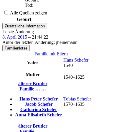
Tod
:
Alle Quellen zeigen
Geburt
Zusätzliche Information
Letzte Änderung
8. April 2015
–
21:44:22
Autor der letzten Änderung
:
jheinemann
Familienlotse
Familie mit Eltern
Hans
Schefer
Vater
1540
–
…
…
Mutter
1540
–
1625
älterer Bruder
Familie
…
…
Hans Peter
Schefer
Tobias
Schefer
Jacob
Schefer
1570
–
1635
Catharina
Schefer
Anna Elisabeth
Schefer
älterer Bruder
Familie
…
…