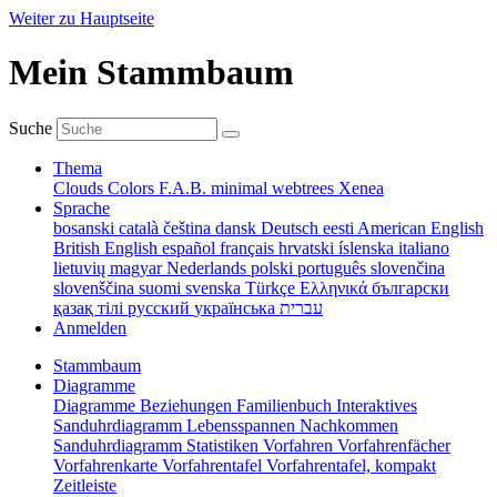
Weiter zu Hauptseite
Mein Stammbaum
Suche
Thema
Clouds
Colors
F.A.B.
minimal
webtrees
Xenea
Sprache
bosanski
català
čeština
dansk
Deutsch
eesti
American English
British English
español
français
hrvatski
íslenska
italiano
lietuvių
magyar
Nederlands
polski
português
slovenčina
slovenščina
suomi
svenska
Türkçe
Ελληνικά
български
қазақ тілі
русский
українська
עברית
Anmelden
Stammbaum
Diagramme
Diagramme
Beziehungen
Familienbuch
Interaktives
Sanduhrdiagramm
Lebensspannen
Nachkommen
Sanduhrdiagramm
Statistiken
Vorfahren
Vorfahrenfächer
Vorfahrenkarte
Vorfahrentafel
Vorfahrentafel, kompakt
Zeitleiste