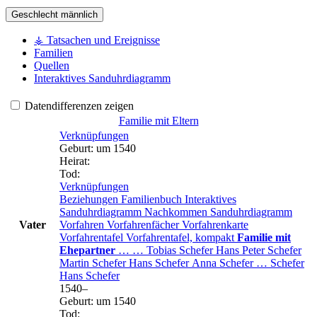
Geschlecht
männlich
⚶ Tatsachen und Ereignisse
Familien
Quellen
Interaktives Sanduhrdiagramm
Datendifferenzen zeigen
Familie mit Eltern
Verknüpfungen
Geburt
:
um 1540
Heirat
:
Tod
:
Verknüpfungen
Beziehungen
Familienbuch
Interaktives
Sanduhrdiagramm
Nachkommen
Sanduhrdiagramm
Vater
Vorfahren
Vorfahrenfächer
Vorfahrenkarte
Vorfahrentafel
Vorfahrentafel, kompakt
Familie mit
Ehepartner
…
…
Tobias
Schefer
Hans Peter
Schefer
Martin
Schefer
Hans
Schefer
Anna
Schefer
…
Schefer
Hans
Schefer
1540
–
Geburt
:
um 1540
Tod
: