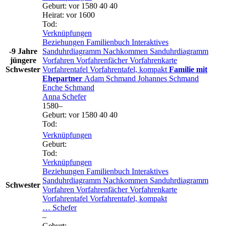
Geburt
:
vor 1580
40
40
Heirat
:
vor 1600
Tod
:
Verknüpfungen
Beziehungen
Familienbuch
Interaktives
-9 Jahre
Sanduhrdiagramm
Nachkommen
Sanduhrdiagramm
jüngere
Vorfahren
Vorfahrenfächer
Vorfahrenkarte
Schwester
Vorfahrentafel
Vorfahrentafel, kompakt
Familie mit
Ehepartner
Adam
Schmand
Johannes
Schmand
Enche
Schmand
Anna
Schefer
1580
–
Geburt
:
vor 1580
40
40
Tod
:
Verknüpfungen
Geburt
:
Tod
:
Verknüpfungen
Beziehungen
Familienbuch
Interaktives
Sanduhrdiagramm
Nachkommen
Sanduhrdiagramm
Schwester
Vorfahren
Vorfahrenfächer
Vorfahrenkarte
Vorfahrentafel
Vorfahrentafel, kompakt
…
Schefer
–
Geburt
: