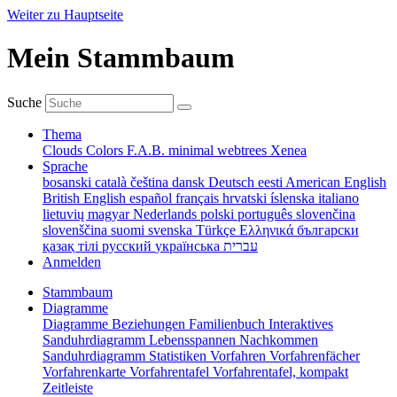
Weiter zu Hauptseite
Mein Stammbaum
Suche
Thema
Clouds
Colors
F.A.B.
minimal
webtrees
Xenea
Sprache
bosanski
català
čeština
dansk
Deutsch
eesti
American English
British English
español
français
hrvatski
íslenska
italiano
lietuvių
magyar
Nederlands
polski
português
slovenčina
slovenščina
suomi
svenska
Türkçe
Ελληνικά
български
қазақ тілі
русский
українська
עברית
Anmelden
Stammbaum
Diagramme
Diagramme
Beziehungen
Familienbuch
Interaktives
Sanduhrdiagramm
Lebensspannen
Nachkommen
Sanduhrdiagramm
Statistiken
Vorfahren
Vorfahrenfächer
Vorfahrenkarte
Vorfahrentafel
Vorfahrentafel, kompakt
Zeitleiste