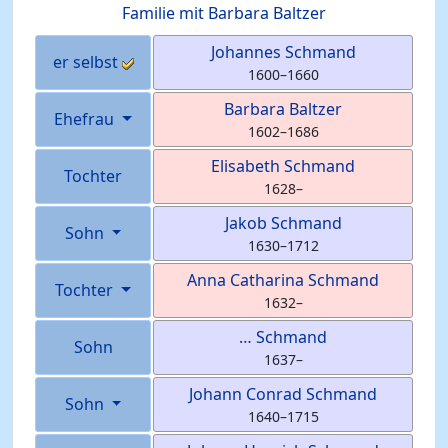
Familie mit
Barbara
Baltzer
Johannes
Schmand
er selbst
1600
–
1660
Barbara
Baltzer
Ehefrau
1602
–
1686
Elisabeth
Schmand
Tochter
1628
–
Jakob
Schmand
Sohn
1630
–
1712
Anna Catharina
Schmand
Tochter
1632
–
…
Schmand
Sohn
1637
–
Johann Conrad
Schmand
Sohn
1640
–
1715