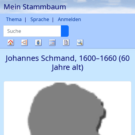
Mein Stammbaum
Weiter zu Hauptseite
Thema
Sprache
Anmelden
Suche
Diagramme
Listen
Kalender
Berichte
Suche
Stammbaum
Johannes
Schmand
,
1600
–
1660
(60
Jahre alt)