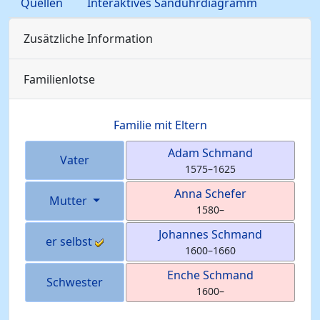
Quellen
Interaktives Sanduhrdiagramm
Zusätzliche Information
Familienlotse
Familie mit Eltern
Adam
Schmand
Vater
1575
–
1625
Anna
Schefer
Mutter
1580
–
Johannes
Schmand
er selbst
1600
–
1660
Enche
Schmand
Schwester
1600
–