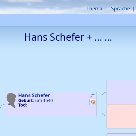
Thema
Sprache
Hans
Schefer
+
…
…
pfungen
knüpfungen
Hans
Schefer
pfungen
knüpfungen
Geburt
:
um 1540
Verknüpfungen
Verknüpfungen
Tod
:
pfungen
knüpfungen