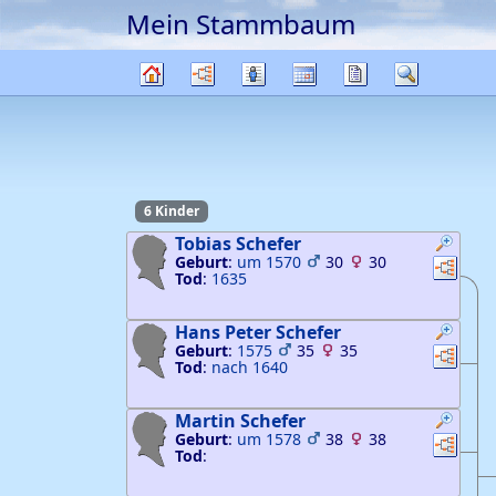
Mein Stammbaum
Weiter zu Hauptseite
Diagramme
Listen
Kalender
Berichte
Suche
Stammbaum
6 Kinder
Tobias
Schefer
Geburt
:
um 1570
30
30
Verknü
Ver
Tod
:
1635
Hans Peter
Schefer
Geburt
:
1575
35
35
Verknü
Ver
Tod
:
nach 1640
Martin
Schefer
Geburt
:
um 1578
38
38
Verknü
Ver
Tod
: