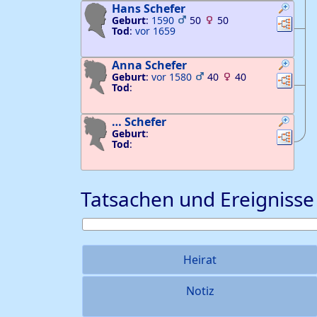
Hans
Schefer
Geburt
:
1590
50
50
Verknü
Ver
Tod
:
vor 1659
Anna
Schefer
Geburt
:
vor 1580
40
40
Verknü
Ver
Tod
:
…
Schefer
Geburt
:
Verknü
Ver
Tod
:
Tatsachen und Ereignisse
Heirat
Notiz