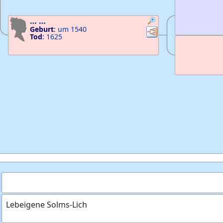
pfungen
knüpfungen
…
…
Geburt
:
um 1540
Verknüpfungen
Verknüpfungen
Tod
:
1625
pfungen
knüpfungen
pfungen
knüpfungen
Lebeigene Solms-Lich