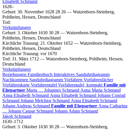
Elisabeth
Schmand
1628
–
Geburt
:
30. November 1628
28
26
—
Watzenborn-Steinberg,
Pohlheim, Hessen, Deutschland
Tod
:
Verknüpfungen
Geburt
:
3. Oktober 1630
30
28
—
Watzenborn-Steinberg,
Pohlheim, Hessen, Deutschland
Kirchliche Trauung
:
21. Oktober 1652
—
Watzenborn-Steinberg,
Pohlheim, Hessen, Deutschland
Kirchliche Trauung
:
vor 1670
Tod
:
31. März 1712
—
Watzenborn-Steinberg, Pohlheim, Hessen,
Deutschland
Verknüpfungen
Beziehungen
Familienbuch
Interaktives Sanduhrdiagramm
Nachkommen
Sanduhrdiagramm
Vorfahren
Vorfahrenfächer
Vorfahrenkarte
Vorfahrentafel
Vorfahrentafel, kompakt
Familie mit
Ehepartner
Maria
…
Johannes
Schmand
Anna Maria
Schmand
Anna Elisabeth
Schmand
Anna Elisabeth
Schmand
Johann Conrad
Schmand
Johann Melchior
Schmand
Anna Elisabeth
Schmand
Johann Andreas
Schmand
Familie mit Ehepartner
Anna Catharina
…
Johann Caspar
Schmand
Johann Adam
Schmand
Jakob
Schmand
1630
–
1712
Geburt
:
3. Oktober 1630
30
28
—
Watzenborn-Steinberg,