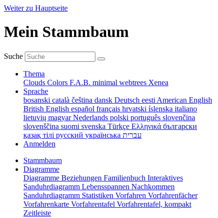
Weiter zu Hauptseite
Mein Stammbaum
Suche
Thema
Clouds
Colors
F.A.B.
minimal
webtrees
Xenea
Sprache
bosanski
català
čeština
dansk
Deutsch
eesti
American English
British English
español
français
hrvatski
íslenska
italiano
lietuvių
magyar
Nederlands
polski
português
slovenčina
slovenščina
suomi
svenska
Türkçe
Ελληνικά
български
қазақ тілі
русский
українська
עברית
Anmelden
Stammbaum
Diagramme
Diagramme
Beziehungen
Familienbuch
Interaktives
Sanduhrdiagramm
Lebensspannen
Nachkommen
Sanduhrdiagramm
Statistiken
Vorfahren
Vorfahrenfächer
Vorfahrenkarte
Vorfahrentafel
Vorfahrentafel, kompakt
Zeitleiste