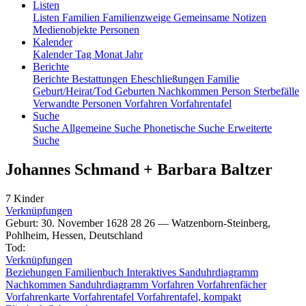
Listen
Listen
Familien
Familienzweige
Gemeinsame Notizen
Medienobjekte
Personen
Kalender
Kalender
Tag
Monat
Jahr
Berichte
Berichte
Bestattungen
Eheschließungen
Familie
Geburt/Heirat/Tod
Geburten
Nachkommen
Person
Sterbefälle
Verwandte Personen
Vorfahren
Vorfahrentafel
Suche
Suche
Allgemeine Suche
Phonetische Suche
Erweiterte
Suche
Johannes
Schmand
+
Barbara
Baltzer
7 Kinder
Verknüpfungen
Geburt
:
30. November 1628
28
26
—
Watzenborn-Steinberg,
Pohlheim, Hessen, Deutschland
Tod
:
Verknüpfungen
Beziehungen
Familienbuch
Interaktives Sanduhrdiagramm
Nachkommen
Sanduhrdiagramm
Vorfahren
Vorfahrenfächer
Vorfahrenkarte
Vorfahrentafel
Vorfahrentafel, kompakt