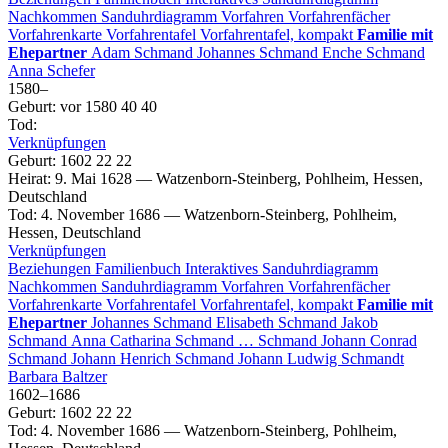
Nachkommen
Sanduhrdiagramm
Vorfahren
Vorfahrenfächer
Vorfahrenkarte
Vorfahrentafel
Vorfahrentafel, kompakt
Familie mit
Ehepartner
Adam
Schmand
Johannes
Schmand
Enche
Schmand
Anna
Schefer
1580
–
Geburt
:
vor 1580
40
40
Tod
:
Verknüpfungen
Geburt
:
1602
22
22
Heirat
:
9. Mai 1628
—
Watzenborn-Steinberg, Pohlheim, Hessen,
Deutschland
Tod
:
4. November 1686
—
Watzenborn-Steinberg, Pohlheim,
Hessen, Deutschland
Verknüpfungen
Beziehungen
Familienbuch
Interaktives Sanduhrdiagramm
Nachkommen
Sanduhrdiagramm
Vorfahren
Vorfahrenfächer
Vorfahrenkarte
Vorfahrentafel
Vorfahrentafel, kompakt
Familie mit
Ehepartner
Johannes
Schmand
Elisabeth
Schmand
Jakob
Schmand
Anna Catharina
Schmand
…
Schmand
Johann Conrad
Schmand
Johann Henrich
Schmand
Johann Ludwig
Schmandt
Barbara
Baltzer
1602
–
1686
Geburt
:
1602
22
22
Tod
:
4. November 1686
—
Watzenborn-Steinberg, Pohlheim,