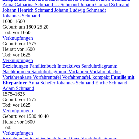
Anna Catharina
Schmand
…
Schmand
Johann Conrad
Schmand
Johann Henrich
Schmand
Johann Ludwig
Schmandt
Johannes
Schmand
1600
–
1660
Geburt
:
um 1600
25
20
Tod
:
vor 1660
Verknüpfungen
Geburt
:
vor 1575
Heirat
:
vor 1600
Tod
:
vor 1625
Verknüpfungen
Beziehungen
Familienbuch
Interaktives Sanduhrdiagramm
Nachkommen
Sanduhrdiagramm
Vorfahren
Vorfahrenfächer
Vorfahrenkarte
Vorfahrentafel
Vorfahrentafel, kompakt
Familie mit
Ehepartner
Anna
Schefer
Johannes
Schmand
Enche
Schmand
Adam
Schmand
1575
–
1625
Geburt
:
vor 1575
Tod
:
vor 1625
Verknüpfungen
Geburt
:
vor 1580
40
40
Heirat
:
vor 1600
Tod
:
Verknüpfungen
Beziehungen
Familienbuch
Interaktives Sanduhrdiagramm