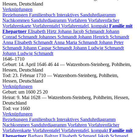
Hessen, Deutschland
Verknüpfungen
Beziehungen
Familienbuch
Interaktives Sanduhrdiagramm
Nachkommen
Sanduhrdiagramm
Vorfahren
Vorfahrenfächer
Vorfahrenkarte
Vorfahrentafel
Vorfahrentafel, kompakt
Familie mit
Ehepartner
Elisabeth
Hirtz
Johann Jacob
Schmandt
Johann
Conrad
Schmandt
Johannes
Schmandt
Johann Henrich
Schmandt
Anna Elisabeth
Schmandt
Anna Maria
Schmandt
Johann Peter
Schmandt
Johann Caspar
Schmandt
Johann Ludwig
Schmandt
Johann Ludwig
Schmandt
1646
–
1710
Geburt
:
14. April 1646
46
44
—
Watzenborn-Steinberg, Pohlheim,
Hessen, Deutschland
Tod
:
23. Februar 1710
—
Watzenborn-Steinberg, Pohlheim,
Hessen, Deutschland
Verknüpfungen
Geburt
:
um 1600
25
20
Heirat
:
9. Mai 1628
—
Watzenborn-Steinberg, Pohlheim, Hessen,
Deutschland
Tod
:
vor 1660
Verknüpfungen
Beziehungen
Familienbuch
Interaktives Sanduhrdiagramm
Nachkommen
Sanduhrdiagramm
Vorfahren
Vorfahrenfächer
Vorfahrenkarte
Vorfahrentafel
Vorfahrentafel, kompakt
Familie mit
Ehepartner
Barbara
Baltzer
Elisabeth
Schmand
Jakob
Schmand