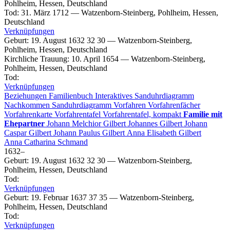
Pohlheim, Hessen, Deutschland
Tod
:
31. März 1712
—
Watzenborn-Steinberg, Pohlheim, Hessen,
Deutschland
Verknüpfungen
Geburt
:
19. August 1632
32
30
—
Watzenborn-Steinberg,
Pohlheim, Hessen, Deutschland
Kirchliche Trauung
:
10. April 1654
—
Watzenborn-Steinberg,
Pohlheim, Hessen, Deutschland
Tod
:
Verknüpfungen
Beziehungen
Familienbuch
Interaktives Sanduhrdiagramm
Nachkommen
Sanduhrdiagramm
Vorfahren
Vorfahrenfächer
Vorfahrenkarte
Vorfahrentafel
Vorfahrentafel, kompakt
Familie mit
Ehepartner
Johann Melchior
Gilbert
Johannes
Gilbert
Johann
Caspar
Gilbert
Johann Paulus
Gilbert
Anna Elisabeth
Gilbert
Anna Catharina
Schmand
1632
–
Geburt
:
19. August 1632
32
30
—
Watzenborn-Steinberg,
Pohlheim, Hessen, Deutschland
Tod
:
Verknüpfungen
Geburt
:
19. Februar 1637
37
35
—
Watzenborn-Steinberg,
Pohlheim, Hessen, Deutschland
Tod
:
Verknüpfungen