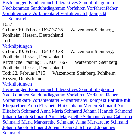
Beziehungen
Familienbuch
Interaktives Sanduhrdiagramm
Nachkommen
Sanduhrdiagramm
Vorfahren
Vorfahrenfächer
Vorfahrenkarte
Vorfahrentafel
Vorfahrentafel, kompakt
…
Schmand
1637
–
Geburt
:
19. Februar 1637
37
35
—
Watzenborn-Steinberg,
Pohlheim, Hessen, Deutschland
Tod
:
Verknüpfungen
Geburt
:
19. Februar 1640
40
38
—
Watzenborn-Steinberg,
Pohlheim, Hessen, Deutschland
Kirchliche Trauung
:
13. Mai 1667
—
Watzenborn-Steinberg,
Pohlheim, Hessen, Deutschland
Tod
:
22. Februar 1715
—
Watzenborn-Steinberg, Pohlheim,
Hessen, Deutschland
Verknüpfungen
Beziehungen
Familienbuch
Interaktives Sanduhrdiagramm
Nachkommen
Sanduhrdiagramm
Vorfahren
Vorfahrenfächer
Vorfahrenkarte
Vorfahrentafel
Vorfahrentafel, kompakt
Familie mit
Ehepartner
Anna Elisabeth
Hirtz
Johann Merten
Schmand
Anna
Elisabeth
Schmand
Anna Maria
Schmand
Johann Henrich
Schmand
Johann Jacob
Schmand
Anna Margarethe
Schmand
Anna Catharina
Schmand
Maria Margarethe
Schmand
Anna Margarethe
Schmand
Johann Jacob
Schmand
Johann Conrad
Schmand
Johannes
Schmand