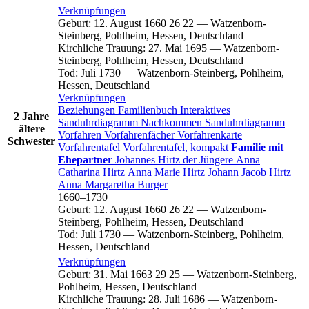
Verknüpfungen
Geburt
:
12. August 1660
26
22
—
Watzenborn-
Steinberg, Pohlheim, Hessen, Deutschland
Kirchliche Trauung
:
27. Mai 1695
—
Watzenborn-
Steinberg, Pohlheim, Hessen, Deutschland
Tod
:
Juli 1730
—
Watzenborn-Steinberg, Pohlheim,
Hessen, Deutschland
Verknüpfungen
Beziehungen
Familienbuch
Interaktives
2 Jahre
Sanduhrdiagramm
Nachkommen
Sanduhrdiagramm
ältere
Vorfahren
Vorfahrenfächer
Vorfahrenkarte
Schwester
Vorfahrentafel
Vorfahrentafel, kompakt
Familie mit
Ehepartner
Johannes
Hirtz
der Jüngere
Anna
Catharina
Hirtz
Anna Marie
Hirtz
Johann Jacob
Hirtz
Anna Margaretha
Burger
1660
–
1730
Geburt
:
12. August 1660
26
22
—
Watzenborn-
Steinberg, Pohlheim, Hessen, Deutschland
Tod
:
Juli 1730
—
Watzenborn-Steinberg, Pohlheim,
Hessen, Deutschland
Verknüpfungen
Geburt
:
31. Mai 1663
29
25
—
Watzenborn-Steinberg,
Pohlheim, Hessen, Deutschland
Kirchliche Trauung
:
28. Juli 1686
—
Watzenborn-