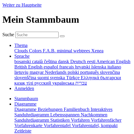
Weiter zu Hauptseite
Mein Stammbaum
Suche
Thema
Clouds
Colors
F.A.B.
minimal
webtrees
Xenea
Sprache
bosanski
català
čeština
dansk
Deutsch
eesti
American English
British English
español
français
hrvatski
íslenska
italiano
lietuvių
magyar
Nederlands
polski
português
slovenčina
slovenščina
suomi
svenska
Türkçe
Ελληνικά
български
қазақ тілі
русский
українська
עברית
Anmelden
Stammbaum
Diagramme
Diagramme
Beziehungen
Familienbuch
Interaktives
Sanduhrdiagramm
Lebensspannen
Nachkommen
Sanduhrdiagramm
Statistiken
Vorfahren
Vorfahrenfächer
Vorfahrenkarte
Vorfahrentafel
Vorfahrentafel, kompakt
Zeitleiste