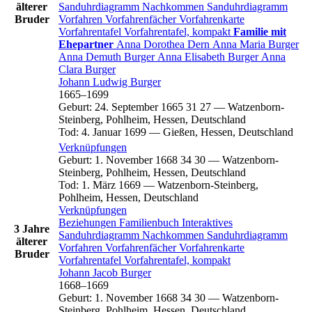
älterer
Sanduhrdiagramm
Nachkommen
Sanduhrdiagramm
Bruder
Vorfahren
Vorfahrenfächer
Vorfahrenkarte
Vorfahrentafel
Vorfahrentafel, kompakt
Familie mit
Ehepartner
Anna Dorothea
Dern
Anna Maria
Burger
Anna Demuth
Burger
Anna Elisabeth
Burger
Anna
Clara
Burger
Johann Ludwig
Burger
1665
–
1699
Geburt
:
24. September 1665
31
27
—
Watzenborn-
Steinberg, Pohlheim, Hessen, Deutschland
Tod
:
4. Januar 1699
—
Gießen, Hessen, Deutschland
Verknüpfungen
Geburt
:
1. November 1668
34
30
—
Watzenborn-
Steinberg, Pohlheim, Hessen, Deutschland
Tod
:
1. März 1669
—
Watzenborn-Steinberg,
Pohlheim, Hessen, Deutschland
Verknüpfungen
Beziehungen
Familienbuch
Interaktives
3 Jahre
Sanduhrdiagramm
Nachkommen
Sanduhrdiagramm
älterer
Vorfahren
Vorfahrenfächer
Vorfahrenkarte
Bruder
Vorfahrentafel
Vorfahrentafel, kompakt
Johann Jacob
Burger
1668
–
1669
Geburt
:
1. November 1668
34
30
—
Watzenborn-
Steinberg, Pohlheim, Hessen, Deutschland