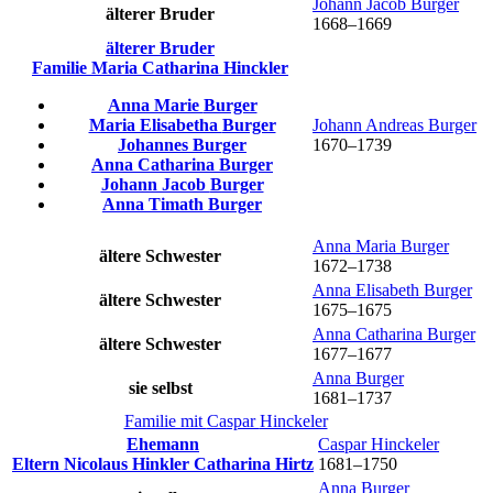
Johann Jacob
Burger
älterer Bruder
1668
–
1669
älterer Bruder
Familie
Maria Catharina
Hinckler
Anna Marie
Burger
Maria Elisabetha
Burger
Johann Andreas
Burger
Johannes
Burger
1670
–
1739
Anna Catharina
Burger
Johann Jacob
Burger
Anna Timath
Burger
Anna Maria
Burger
ältere Schwester
1672
–
1738
Anna Elisabeth
Burger
ältere Schwester
1675
–
1675
Anna Catharina
Burger
ältere Schwester
1677
–
1677
Anna
Burger
sie selbst
1681
–
1737
Familie mit
Caspar
Hinckeler
Ehemann
Caspar
Hinckeler
Eltern
Nicolaus
Hinkler
Catharina
Hirtz
1681
–
1750
Anna
Burger