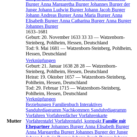
Burger
Anna Margaretha
Burger
Johannes
Burger
der
Junge
Johann Ludwig
Burger
Johann Jacob
Burger
Johann Andreas
Burger
Anna Maria
Burger
Anna
Elisabeth
Burger
Anna Catharina
Burger
Anna
Burger
Johannes
Burger
1633
–
1681
Geburt
:
20. November 1633
33
33
—
Watzenborn-
Steinberg, Pohlheim, Hessen, Deutschland
Tod
:
9. Mai 1681
—
Watzenborn-Steinberg, Pohlheim,
Hessen, Deutschland
Verknüpfungen
Geburt
:
21. Januar 1638
28
28
—
Watzenborn-
Steinberg, Pohlheim, Hessen, Deutschland
Heirat
:
19. Oktober 1657
—
Watzenborn-Steinberg,
Pohlheim, Hessen, Deutschland
Tod
:
29. Februar 1715
—
Watzenborn-Steinberg,
Pohlheim, Hessen, Deutschland
Verknüpfungen
Beziehungen
Familienbuch
Interaktives
Sanduhrdiagramm
Nachkommen
Sanduhrdiagramm
Vorfahren
Vorfahrenfächer
Vorfahrenkarte
Mutter
Vorfahrentafel
Vorfahrentafel, kompakt
Familie mit
Ehepartner
Johannes
Burger
Anna Elisabeth
Burger
Anna Margaretha
Burger
Johannes
Burger
der Junge