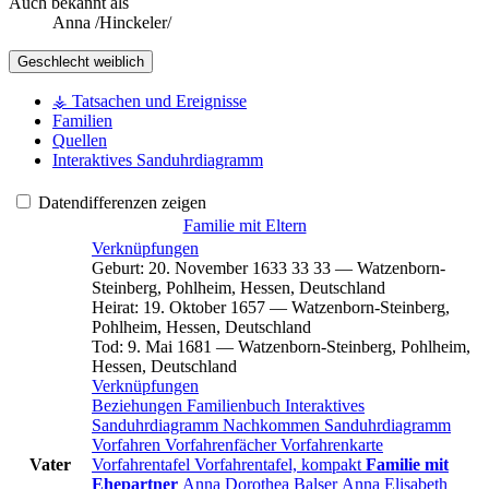
Auch bekannt als
Anna /Hinckeler/
Geschlecht
weiblich
⚶ Tatsachen und Ereignisse
Familien
Quellen
Interaktives Sanduhrdiagramm
Datendifferenzen zeigen
Familie mit Eltern
Verknüpfungen
Geburt
:
20. November 1633
33
33
—
Watzenborn-
Steinberg, Pohlheim, Hessen, Deutschland
Heirat
:
19. Oktober 1657
—
Watzenborn-Steinberg,
Pohlheim, Hessen, Deutschland
Tod
:
9. Mai 1681
—
Watzenborn-Steinberg, Pohlheim,
Hessen, Deutschland
Verknüpfungen
Beziehungen
Familienbuch
Interaktives
Sanduhrdiagramm
Nachkommen
Sanduhrdiagramm
Vorfahren
Vorfahrenfächer
Vorfahrenkarte
Vater
Vorfahrentafel
Vorfahrentafel, kompakt
Familie mit
Ehepartner
Anna Dorothea
Balser
Anna Elisabeth