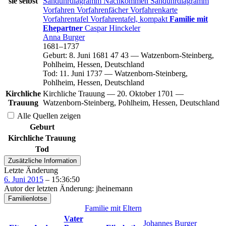
sie selbst
Sanduhrdiagramm
Nachkommen
Sanduhrdiagramm
Vorfahren
Vorfahrenfächer
Vorfahrenkarte
Vorfahrentafel
Vorfahrentafel, kompakt
Familie mit
Ehepartner
Caspar
Hinckeler
Anna
Burger
1681
–
1737
Geburt
:
8. Juni 1681
47
43
—
Watzenborn-Steinberg,
Pohlheim, Hessen, Deutschland
Tod
:
11. Juni 1737
—
Watzenborn-Steinberg,
Pohlheim, Hessen, Deutschland
Kirchliche
Kirchliche Trauung
—
20. Oktober 1701
—
Trauung
Watzenborn-Steinberg, Pohlheim, Hessen, Deutschland
Alle Quellen zeigen
Geburt
Kirchliche Trauung
Tod
Zusätzliche Information
Letzte Änderung
6. Juni 2015
–
15:36:50
Autor der letzten Änderung
:
jheinemann
Familienlotse
Familie mit Eltern
Vater
Johannes
Burger