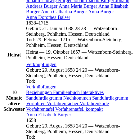
Johann Ludwig
Burger
Johann Jacob
Burger
Johann
Andreas
Burger
Anna Maria
Burger
Anna Elisabeth
Burger
Anna Catharina
Burger
Anna
Burger
Anna Dorothea
Balser
1638
–
1715
Geburt
:
21. Januar 1638
28
28
—
Watzenborn-
Steinberg, Pohlheim, Hessen, Deutschland
Tod
:
29. Februar 1715
—
Watzenborn-Steinberg,
Pohlheim, Hessen, Deutschland
Heirat
—
19. Oktober 1657
—
Watzenborn-Steinberg,
Heirat
Pohlheim, Hessen, Deutschland
Verknüpfungen
Geburt
:
29. August 1658
24
20
—
Watzenborn-
Steinberg, Pohlheim, Hessen, Deutschland
Tod
:
Verknüpfungen
10
Beziehungen
Familienbuch
Interaktives
Monate
Sanduhrdiagramm
Nachkommen
Sanduhrdiagramm
ältere
Vorfahren
Vorfahrenfächer
Vorfahrenkarte
Schwester
Vorfahrentafel
Vorfahrentafel, kompakt
Anna Elisabeth
Burger
1658
–
Geburt
:
29. August 1658
24
20
—
Watzenborn-
Steinberg, Pohlheim, Hessen, Deutschland
Tod
: