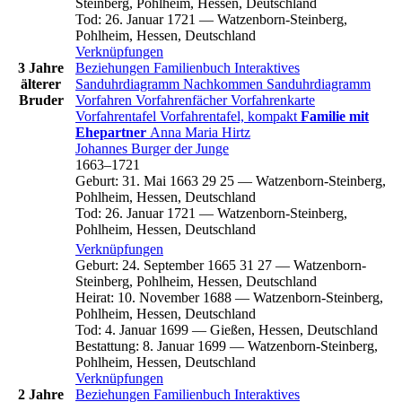
Steinberg, Pohlheim, Hessen, Deutschland
Tod
:
26. Januar 1721
—
Watzenborn-Steinberg,
Pohlheim, Hessen, Deutschland
Verknüpfungen
3 Jahre
Beziehungen
Familienbuch
Interaktives
älterer
Sanduhrdiagramm
Nachkommen
Sanduhrdiagramm
Bruder
Vorfahren
Vorfahrenfächer
Vorfahrenkarte
Vorfahrentafel
Vorfahrentafel, kompakt
Familie mit
Ehepartner
Anna Maria
Hirtz
Johannes
Burger
der Junge
1663
–
1721
Geburt
:
31. Mai 1663
29
25
—
Watzenborn-Steinberg,
Pohlheim, Hessen, Deutschland
Tod
:
26. Januar 1721
—
Watzenborn-Steinberg,
Pohlheim, Hessen, Deutschland
Verknüpfungen
Geburt
:
24. September 1665
31
27
—
Watzenborn-
Steinberg, Pohlheim, Hessen, Deutschland
Heirat
:
10. November 1688
—
Watzenborn-Steinberg,
Pohlheim, Hessen, Deutschland
Tod
:
4. Januar 1699
—
Gießen, Hessen, Deutschland
Bestattung
:
8. Januar 1699
—
Watzenborn-Steinberg,
Pohlheim, Hessen, Deutschland
Verknüpfungen
2 Jahre
Beziehungen
Familienbuch
Interaktives