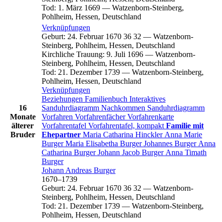
Tod
:
1. März 1669
—
Watzenborn-Steinberg,
Pohlheim, Hessen, Deutschland
Verknüpfungen
Geburt
:
24. Februar 1670
36
32
—
Watzenborn-
Steinberg, Pohlheim, Hessen, Deutschland
Kirchliche Trauung
:
9. Juli 1696
—
Watzenborn-
Steinberg, Pohlheim, Hessen, Deutschland
Tod
:
21. Dezember 1739
—
Watzenborn-Steinberg,
Pohlheim, Hessen, Deutschland
Verknüpfungen
Beziehungen
Familienbuch
Interaktives
16
Sanduhrdiagramm
Nachkommen
Sanduhrdiagramm
Monate
Vorfahren
Vorfahrenfächer
Vorfahrenkarte
älterer
Vorfahrentafel
Vorfahrentafel, kompakt
Familie mit
Bruder
Ehepartner
Maria Catharina
Hinckler
Anna Marie
Burger
Maria Elisabetha
Burger
Johannes
Burger
Anna
Catharina
Burger
Johann Jacob
Burger
Anna Timath
Burger
Johann Andreas
Burger
1670
–
1739
Geburt
:
24. Februar 1670
36
32
—
Watzenborn-
Steinberg, Pohlheim, Hessen, Deutschland
Tod
:
21. Dezember 1739
—
Watzenborn-Steinberg,
Pohlheim, Hessen, Deutschland