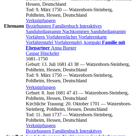
Hessen, Deutschland
Tod
:
9. März 1750
—
Watzenborn-Steinberg,
Pohlheim, Hessen, Deutschland
Verknüpfungen
Ehemann
Beziehungen
Familienbuch
Interaktives
Sanduhrdiagramm
Nachkommen
Sanduhrdiagramm
Vorfahren
Vorfahrenfächer
Vorfahrenkarte
Vorfahrentafel
Vorfahrentafel, kompakt
Familie mit
Ehepartner
Anna
Burger
Caspar
Hinckeler
1681
–
1750
Geburt
:
13. Juli 1681
43
38
—
Watzenborn-Steinberg,
Pohlheim, Hessen, Deutschland
Tod
:
9. März 1750
—
Watzenborn-Steinberg,
Pohlheim, Hessen, Deutschland
Verknüpfungen
Geburt
:
8. Juni 1681
47
43
—
Watzenborn-Steinberg,
Pohlheim, Hessen, Deutschland
Kirchliche Trauung
:
20. Oktober 1701
—
Watzenborn-
Steinberg, Pohlheim, Hessen, Deutschland
Tod
:
11. Juni 1737
—
Watzenborn-Steinberg,
Pohlheim, Hessen, Deutschland
Verknüpfungen
Beziehungen
Familienbuch
Interaktives