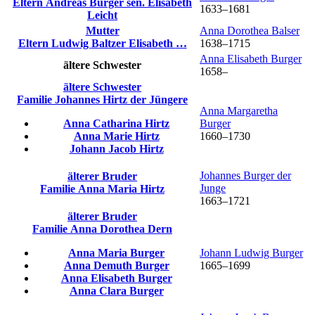
Eltern
Andreas
Burger
sen.
Elisabeth
1633
–
1681
Leicht
Mutter
Anna Dorothea
Balser
Eltern
Ludwig
Baltzer
Elisabeth
…
1638
–
1715
Anna Elisabeth
Burger
ältere Schwester
1658
–
ältere Schwester
Familie
Johannes
Hirtz
der Jüngere
Anna Margaretha
Anna Catharina
Hirtz
Burger
Anna Marie
Hirtz
1660
–
1730
Johann Jacob
Hirtz
Johannes
Burger
der
älterer Bruder
Junge
Familie
Anna Maria
Hirtz
1663
–
1721
älterer Bruder
Familie
Anna Dorothea
Dern
Anna Maria
Burger
Johann Ludwig
Burger
Anna Demuth
Burger
1665
–
1699
Anna Elisabeth
Burger
Anna Clara
Burger