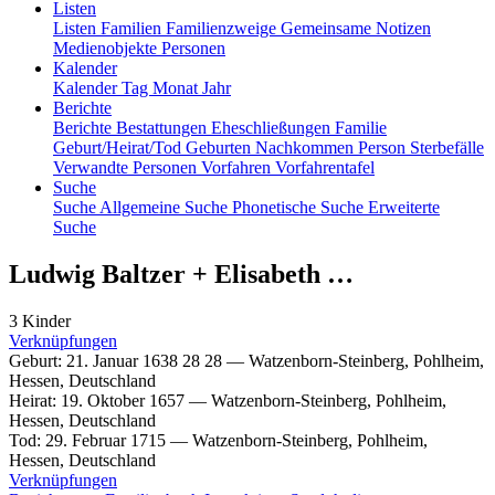
Listen
Listen
Familien
Familienzweige
Gemeinsame Notizen
Medienobjekte
Personen
Kalender
Kalender
Tag
Monat
Jahr
Berichte
Berichte
Bestattungen
Eheschließungen
Familie
Geburt/Heirat/Tod
Geburten
Nachkommen
Person
Sterbefälle
Verwandte Personen
Vorfahren
Vorfahrentafel
Suche
Suche
Allgemeine Suche
Phonetische Suche
Erweiterte
Suche
Ludwig
Baltzer
+
Elisabeth
…
3 Kinder
Verknüpfungen
Geburt
:
21. Januar 1638
28
28
—
Watzenborn-Steinberg, Pohlheim,
Hessen, Deutschland
Heirat
:
19. Oktober 1657
—
Watzenborn-Steinberg, Pohlheim,
Hessen, Deutschland
Tod
:
29. Februar 1715
—
Watzenborn-Steinberg, Pohlheim,
Hessen, Deutschland
Verknüpfungen