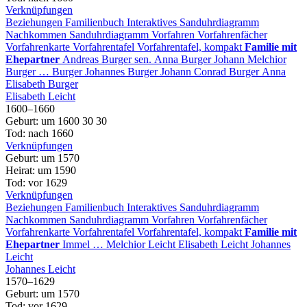
Verknüpfungen
Beziehungen
Familienbuch
Interaktives Sanduhrdiagramm
Nachkommen
Sanduhrdiagramm
Vorfahren
Vorfahrenfächer
Vorfahrenkarte
Vorfahrentafel
Vorfahrentafel, kompakt
Familie mit
Ehepartner
Andreas
Burger
sen.
Anna
Burger
Johann Melchior
Burger
…
Burger
Johannes
Burger
Johann Conrad
Burger
Anna
Elisabeth
Burger
Elisabeth
Leicht
1600
–
1660
Geburt
:
um 1600
30
30
Tod
:
nach 1660
Verknüpfungen
Geburt
:
um 1570
Heirat
:
um 1590
Tod
:
vor 1629
Verknüpfungen
Beziehungen
Familienbuch
Interaktives Sanduhrdiagramm
Nachkommen
Sanduhrdiagramm
Vorfahren
Vorfahrenfächer
Vorfahrenkarte
Vorfahrentafel
Vorfahrentafel, kompakt
Familie mit
Ehepartner
Immel
…
Melchior
Leicht
Elisabeth
Leicht
Johannes
Leicht
Johannes
Leicht
1570
–
1629
Geburt
:
um 1570
Tod
:
vor 1629