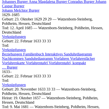
Johannes
Burger
Anna Magdalena
Burger
Conradus
Burger
Johann
Caspar
Burger
Johann Melchior
Burger
1629
–
1685
Geburt
:
23. Oktober 1629
29
29
—
Watzenborn-Steinberg,
Pohlheim, Hessen, Deutschland
Tod
:
12. April 1685
—
Watzenborn-Steinberg, Pohlheim, Hessen,
Deutschland
Verknüpfungen
Geburt
:
22. Februar 1633
33
33
Tod
:
Verknüpfungen
Beziehungen
Familienbuch
Interaktives Sanduhrdiagramm
Nachkommen
Sanduhrdiagramm
Vorfahren
Vorfahrenfächer
Vorfahrenkarte
Vorfahrentafel
Vorfahrentafel, kompakt
…
Burger
1633
–
Geburt
:
22. Februar 1633
33
33
Tod
:
Verknüpfungen
Geburt
:
20. November 1633
33
33
—
Watzenborn-Steinberg,
Pohlheim, Hessen, Deutschland
Heirat
:
19. Oktober 1657
—
Watzenborn-Steinberg, Pohlheim,
Hessen, Deutschland
Tod
:
9. Mai 1681
—
Watzenborn-Steinberg, Pohlheim, Hessen,