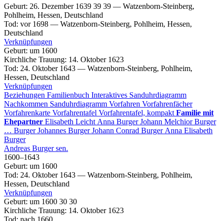
Geburt
:
26. Dezember 1639
39
39
—
Watzenborn-Steinberg,
Pohlheim, Hessen, Deutschland
Tod
:
vor 1698
—
Watzenborn-Steinberg, Pohlheim, Hessen,
Deutschland
Verknüpfungen
Geburt
:
um 1600
Kirchliche Trauung
:
14. Oktober 1623
Tod
:
24. Oktober 1643
—
Watzenborn-Steinberg, Pohlheim,
Hessen, Deutschland
Verknüpfungen
Beziehungen
Familienbuch
Interaktives Sanduhrdiagramm
Nachkommen
Sanduhrdiagramm
Vorfahren
Vorfahrenfächer
Vorfahrenkarte
Vorfahrentafel
Vorfahrentafel, kompakt
Familie mit
Ehepartner
Elisabeth
Leicht
Anna
Burger
Johann Melchior
Burger
…
Burger
Johannes
Burger
Johann Conrad
Burger
Anna Elisabeth
Burger
Andreas
Burger
sen.
1600
–
1643
Geburt
:
um 1600
Tod
:
24. Oktober 1643
—
Watzenborn-Steinberg, Pohlheim,
Hessen, Deutschland
Verknüpfungen
Geburt
:
um 1600
30
30
Kirchliche Trauung
:
14. Oktober 1623
Tod
:
nach 1660