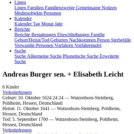
Listen
Listen
Familien
Familienzweige
Gemeinsame Notizen
Medienobjekte
Personen
Kalender
Kalender
Tag
Monat
Jahr
Berichte
Berichte
Bestattungen
Eheschließungen
Familie
Geburt/Heirat/Tod
Geburten
Nachkommen
Person
Sterbefälle
Verwandte Personen
Vorfahren
Vorfahrentafel
Suche
Suche
Allgemeine Suche
Phonetische Suche
Erweiterte
Suche
Andreas
Burger
sen.
+
Elisabeth
Leicht
6 Kinder
Verknüpfungen
Geburt
:
10. Oktober 1624
24
24
—
Watzenborn-Steinberg,
Pohlheim, Hessen, Deutschland
Heirat
:
11. Oktober 1641
—
Watzenborn-Steinberg, Pohlheim,
Hessen, Deutschland
Tod
:
5. September 1700
—
Watzenborn-Steinberg, Pohlheim,
Hessen, Deutschland
Verknüpfungen