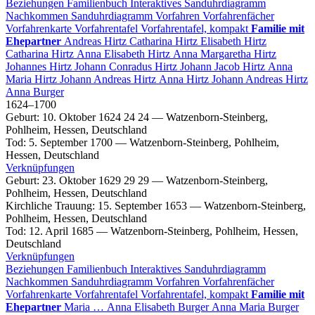
Beziehungen
Familienbuch
Interaktives Sanduhrdiagramm
Nachkommen
Sanduhrdiagramm
Vorfahren
Vorfahrenfächer
Vorfahrenkarte
Vorfahrentafel
Vorfahrentafel, kompakt
Familie mit
Ehepartner
Andreas
Hirtz
Catharina
Hirtz
Elisabeth
Hirtz
Catharina
Hirtz
Anna Elisabeth
Hirtz
Anna Margaretha
Hirtz
Johannes
Hirtz
Johann Conradus
Hirtz
Johann Jacob
Hirtz
Anna
Maria
Hirtz
Johann Andreas
Hirtz
Anna
Hirtz
Johann Andreas
Hirtz
Anna
Burger
1624
–
1700
Geburt
:
10. Oktober 1624
24
24
—
Watzenborn-Steinberg,
Pohlheim, Hessen, Deutschland
Tod
:
5. September 1700
—
Watzenborn-Steinberg, Pohlheim,
Hessen, Deutschland
Verknüpfungen
Geburt
:
23. Oktober 1629
29
29
—
Watzenborn-Steinberg,
Pohlheim, Hessen, Deutschland
Kirchliche Trauung
:
15. September 1653
—
Watzenborn-Steinberg,
Pohlheim, Hessen, Deutschland
Tod
:
12. April 1685
—
Watzenborn-Steinberg, Pohlheim, Hessen,
Deutschland
Verknüpfungen
Beziehungen
Familienbuch
Interaktives Sanduhrdiagramm
Nachkommen
Sanduhrdiagramm
Vorfahren
Vorfahrenfächer
Vorfahrenkarte
Vorfahrentafel
Vorfahrentafel, kompakt
Familie mit
Ehepartner
Maria
…
Anna Elisabeth
Burger
Anna Maria
Burger