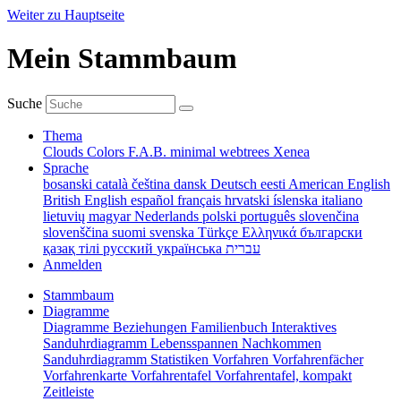
Weiter zu Hauptseite
Mein Stammbaum
Suche
Thema
Clouds
Colors
F.A.B.
minimal
webtrees
Xenea
Sprache
bosanski
català
čeština
dansk
Deutsch
eesti
American English
British English
español
français
hrvatski
íslenska
italiano
lietuvių
magyar
Nederlands
polski
português
slovenčina
slovenščina
suomi
svenska
Türkçe
Ελληνικά
български
қазақ тілі
русский
українська
עברית
Anmelden
Stammbaum
Diagramme
Diagramme
Beziehungen
Familienbuch
Interaktives
Sanduhrdiagramm
Lebensspannen
Nachkommen
Sanduhrdiagramm
Statistiken
Vorfahren
Vorfahrenfächer
Vorfahrenkarte
Vorfahrentafel
Vorfahrentafel, kompakt
Zeitleiste