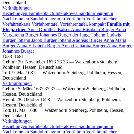
Deutschland
Verknüpfungen
Beziehungen
Familienbuch
Interaktives Sanduhrdiagramm
Nachkommen
Sanduhrdiagramm
Vorfahren
Vorfahrenfächer
Vorfahrenkarte
Vorfahrentafel
Vorfahrentafel, kompakt
Familie mit
Ehepartner
Anna Dorothea
Balser
Anna Elisabeth
Burger
Anna
Margaretha
Burger
Johannes
Burger
der Junge
Johann Ludwig
Burger
Johann Jacob
Burger
Johann Andreas
Burger
Anna Maria
Burger
Anna Elisabeth
Burger
Anna Catharina
Burger
Anna
Burger
Johannes
Burger
1633
–
1681
Geburt
:
20. November 1633
33
33
—
Watzenborn-Steinberg,
Pohlheim, Hessen, Deutschland
Tod
:
9. Mai 1681
—
Watzenborn-Steinberg, Pohlheim, Hessen,
Deutschland
Verknüpfungen
Geburt
:
5. März 1637
37
37
—
Watzenborn-Steinberg, Pohlheim,
Hessen, Deutschland
Heirat
:
28. Oktober 1658
—
Watzenborn-Steinberg, Pohlheim,
Hessen, Deutschland
Tod
:
11. Mai 1686
—
Watzenborn-Steinberg, Pohlheim, Hessen,
Deutschland
Verknüpfungen
Beziehungen
Familienbuch
Interaktives Sanduhrdiagramm
Nachkommen
Sanduhrdiagramm
Vorfahren
Vorfahrenfächer