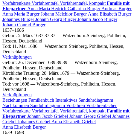
Vorfahrenkarte
Vorfahrentafel
Vorfahrentafel, kompakt
Familie mit
Ehepartner
Anna Maria
Hedrich
Catharina
Burger
Andreas
Burger
Anna Maria
Burger
Johann Melchior
Burger
Anna Elisabeth
Burger
Johannes
Burger
Johann Georg
Burger
Johann Jacob
Burger
Johann Conrad
Burger
1637
–
1686
Geburt
:
5. März 1637
37
37
—
Watzenborn-Steinberg, Pohlheim,
Hessen, Deutschland
Tod
:
11. Mai 1686
—
Watzenborn-Steinberg, Pohlheim, Hessen,
Deutschland
Verknüpfungen
Geburt
:
26. Dezember 1639
39
39
—
Watzenborn-Steinberg,
Pohlheim, Hessen, Deutschland
Kirchliche Trauung
:
20. März 1679
—
Watzenborn-Steinberg,
Pohlheim, Hessen, Deutschland
Tod
:
vor 1698
—
Watzenborn-Steinberg, Pohlheim, Hessen,
Deutschland
Verknüpfungen
Beziehungen
Familienbuch
Interaktives Sanduhrdiagramm
Nachkommen
Sanduhrdiagramm
Vorfahren
Vorfahrenfächer
Vorfahrenkarte
Vorfahrentafel
Vorfahrentafel, kompakt
Familie mit
Ehepartner
Johann Jacob
Griebel
Johann Georg
Griebel
Johannes
Griebel
Johannes
Griebel
Anna Elisabeth
Griebel
Anna Elisabeth
Burger
1639
–
1698