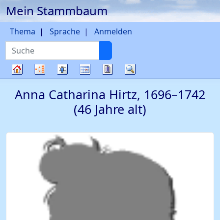
Mein Stammbaum
Weiter zu Hauptseite
Thema
Sprache
Anmelden
Suche
Diagramme
Listen
Kalender
Berichte
Suche
Stammbaum
Anna Catharina
Hirtz
,
1696
–
1742
(46 Jahre alt)