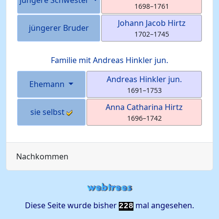
jüngere Schwester
1698
–
1761
Johann Jacob
Hirtz
jüngerer Bruder
1702
–
1745
Familie mit
Andreas
Hinkler
jun.
Andreas
Hinkler
jun.
Ehemann
1691
–
1753
Anna Catharina
Hirtz
sie selbst
1696
–
1742
Nachkommen
Diese Seite wurde bisher
mal angesehen.
228