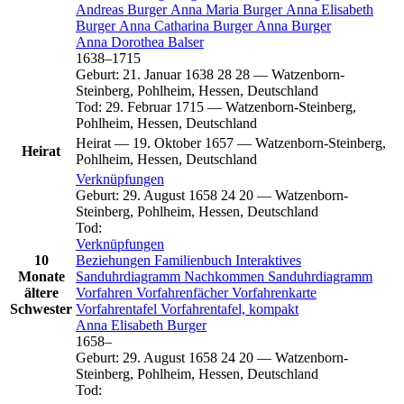
Andreas
Burger
Anna Maria
Burger
Anna Elisabeth
Burger
Anna Catharina
Burger
Anna
Burger
Anna Dorothea
Balser
1638
–
1715
Geburt
:
21. Januar 1638
28
28
—
Watzenborn-
Steinberg, Pohlheim, Hessen, Deutschland
Tod
:
29. Februar 1715
—
Watzenborn-Steinberg,
Pohlheim, Hessen, Deutschland
Heirat
—
19. Oktober 1657
—
Watzenborn-Steinberg,
Heirat
Pohlheim, Hessen, Deutschland
Verknüpfungen
Geburt
:
29. August 1658
24
20
—
Watzenborn-
Steinberg, Pohlheim, Hessen, Deutschland
Tod
:
Verknüpfungen
10
Beziehungen
Familienbuch
Interaktives
Monate
Sanduhrdiagramm
Nachkommen
Sanduhrdiagramm
ältere
Vorfahren
Vorfahrenfächer
Vorfahrenkarte
Schwester
Vorfahrentafel
Vorfahrentafel, kompakt
Anna Elisabeth
Burger
1658
–
Geburt
:
29. August 1658
24
20
—
Watzenborn-
Steinberg, Pohlheim, Hessen, Deutschland
Tod
: