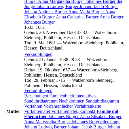
Burger
Anna Margaretha
Burger
Johannes
Burger
der
Junge
Johann Ludwig
Burger
Johann Jacob
Burger
Johann Andreas
Burger
Anna Maria
Burger
Anna
Elisabeth
Burger
Anna Catharina
Burger
Anna
Burger
Johannes
Burger
1633
–
1681
Geburt
:
20. November 1633
33
33
—
Watzenborn-
Steinberg, Pohlheim, Hessen, Deutschland
Tod
:
9. Mai 1681
—
Watzenborn-Steinberg, Pohlheim,
Hessen, Deutschland
Verknüpfungen
Geburt
:
21. Januar 1638
28
28
—
Watzenborn-
Steinberg, Pohlheim, Hessen, Deutschland
Heirat
:
19. Oktober 1657
—
Watzenborn-Steinberg,
Pohlheim, Hessen, Deutschland
Tod
:
29. Februar 1715
—
Watzenborn-Steinberg,
Pohlheim, Hessen, Deutschland
Verknüpfungen
Beziehungen
Familienbuch
Interaktives
Sanduhrdiagramm
Nachkommen
Sanduhrdiagramm
Vorfahren
Vorfahrenfächer
Vorfahrenkarte
Mutter
Vorfahrentafel
Vorfahrentafel, kompakt
Familie mit
Ehepartner
Johannes
Burger
Anna Elisabeth
Burger
Anna Margaretha
Burger
Johannes
Burger
der Junge
Johann Ludwig
Burger
Johann Jacob
Burger
Johann