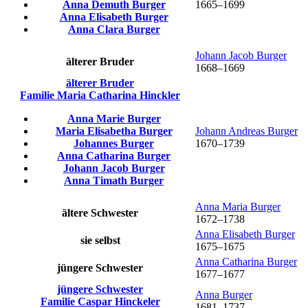
Anna Demuth
Burger
1665
–
1699
Anna Elisabeth
Burger
Anna Clara
Burger
Johann Jacob
Burger
älterer Bruder
1668
–
1669
älterer Bruder
Familie
Maria Catharina
Hinckler
Anna Marie
Burger
Maria Elisabetha
Burger
Johann Andreas
Burger
Johannes
Burger
1670
–
1739
Anna Catharina
Burger
Johann Jacob
Burger
Anna Timath
Burger
Anna Maria
Burger
ältere Schwester
1672
–
1738
Anna Elisabeth
Burger
sie selbst
1675
–
1675
Anna Catharina
Burger
jüngere Schwester
1677
–
1677
jüngere Schwester
Anna
Burger
Familie
Caspar
Hinckeler
1681
–
1737