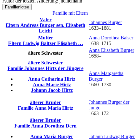
Autor der letzten Änderung
:
jheinemann
Familienlotse
Familie mit Eltern
Vater
Johannes
Burger
Eltern
Andreas
Burger
sen.
Elisabeth
1633
–
1681
Leicht
Mutter
Anna Dorothea
Balser
Eltern
Ludwig
Baltzer
Elisabeth
…
1638
–
1715
Anna Elisabeth
Burger
ältere Schwester
1658
–
ältere Schwester
Familie
Johannes
Hirtz
der Jüngere
Anna Margaretha
Anna Catharina
Hirtz
Burger
Anna Marie
Hirtz
1660
–
1730
Johann Jacob
Hirtz
Johannes
Burger
der
älterer Bruder
Junge
Familie
Anna Maria
Hirtz
1663
–
1721
älterer Bruder
Familie
Anna Dorothea
Dern
Anna Maria
Burger
Johann Ludwig
Burger