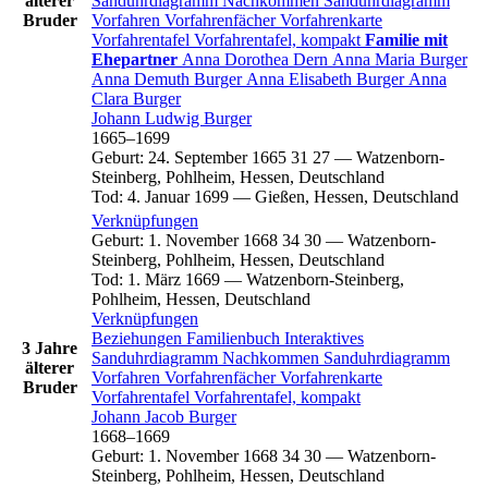
älterer
Sanduhrdiagramm
Nachkommen
Sanduhrdiagramm
Bruder
Vorfahren
Vorfahrenfächer
Vorfahrenkarte
Vorfahrentafel
Vorfahrentafel, kompakt
Familie mit
Ehepartner
Anna Dorothea
Dern
Anna Maria
Burger
Anna Demuth
Burger
Anna Elisabeth
Burger
Anna
Clara
Burger
Johann Ludwig
Burger
1665
–
1699
Geburt
:
24. September 1665
31
27
—
Watzenborn-
Steinberg, Pohlheim, Hessen, Deutschland
Tod
:
4. Januar 1699
—
Gießen, Hessen, Deutschland
Verknüpfungen
Geburt
:
1. November 1668
34
30
—
Watzenborn-
Steinberg, Pohlheim, Hessen, Deutschland
Tod
:
1. März 1669
—
Watzenborn-Steinberg,
Pohlheim, Hessen, Deutschland
Verknüpfungen
Beziehungen
Familienbuch
Interaktives
3 Jahre
Sanduhrdiagramm
Nachkommen
Sanduhrdiagramm
älterer
Vorfahren
Vorfahrenfächer
Vorfahrenkarte
Bruder
Vorfahrentafel
Vorfahrentafel, kompakt
Johann Jacob
Burger
1668
–
1669
Geburt
:
1. November 1668
34
30
—
Watzenborn-
Steinberg, Pohlheim, Hessen, Deutschland