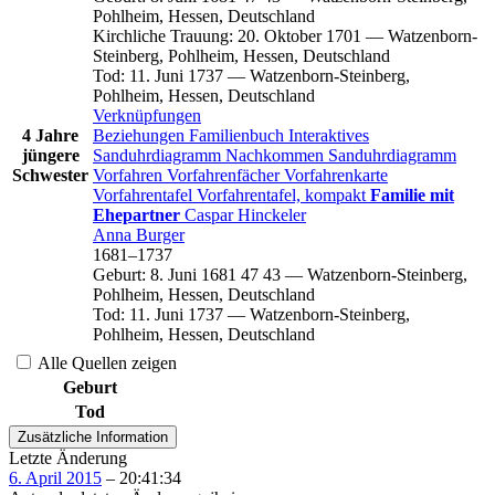
Pohlheim, Hessen, Deutschland
Kirchliche Trauung
:
20. Oktober 1701
—
Watzenborn-
Steinberg, Pohlheim, Hessen, Deutschland
Tod
:
11. Juni 1737
—
Watzenborn-Steinberg,
Pohlheim, Hessen, Deutschland
Verknüpfungen
4 Jahre
Beziehungen
Familienbuch
Interaktives
jüngere
Sanduhrdiagramm
Nachkommen
Sanduhrdiagramm
Schwester
Vorfahren
Vorfahrenfächer
Vorfahrenkarte
Vorfahrentafel
Vorfahrentafel, kompakt
Familie mit
Ehepartner
Caspar
Hinckeler
Anna
Burger
1681
–
1737
Geburt
:
8. Juni 1681
47
43
—
Watzenborn-Steinberg,
Pohlheim, Hessen, Deutschland
Tod
:
11. Juni 1737
—
Watzenborn-Steinberg,
Pohlheim, Hessen, Deutschland
Alle Quellen zeigen
Geburt
Tod
Zusätzliche Information
Letzte Änderung
6. April 2015
–
20:41:34