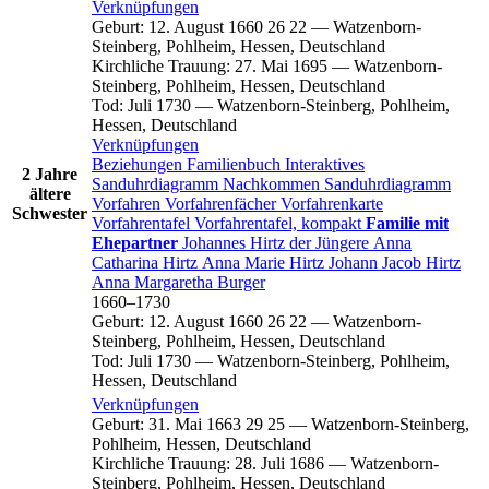
Verknüpfungen
Geburt
:
12. August 1660
26
22
—
Watzenborn-
Steinberg, Pohlheim, Hessen, Deutschland
Kirchliche Trauung
:
27. Mai 1695
—
Watzenborn-
Steinberg, Pohlheim, Hessen, Deutschland
Tod
:
Juli 1730
—
Watzenborn-Steinberg, Pohlheim,
Hessen, Deutschland
Verknüpfungen
Beziehungen
Familienbuch
Interaktives
2 Jahre
Sanduhrdiagramm
Nachkommen
Sanduhrdiagramm
ältere
Vorfahren
Vorfahrenfächer
Vorfahrenkarte
Schwester
Vorfahrentafel
Vorfahrentafel, kompakt
Familie mit
Ehepartner
Johannes
Hirtz
der Jüngere
Anna
Catharina
Hirtz
Anna Marie
Hirtz
Johann Jacob
Hirtz
Anna Margaretha
Burger
1660
–
1730
Geburt
:
12. August 1660
26
22
—
Watzenborn-
Steinberg, Pohlheim, Hessen, Deutschland
Tod
:
Juli 1730
—
Watzenborn-Steinberg, Pohlheim,
Hessen, Deutschland
Verknüpfungen
Geburt
:
31. Mai 1663
29
25
—
Watzenborn-Steinberg,
Pohlheim, Hessen, Deutschland
Kirchliche Trauung
:
28. Juli 1686
—
Watzenborn-
Steinberg, Pohlheim, Hessen, Deutschland