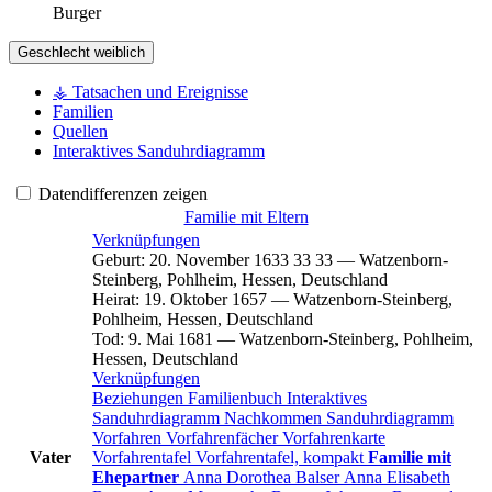
Burger
Geschlecht
weiblich
⚶ Tatsachen und Ereignisse
Familien
Quellen
Interaktives Sanduhrdiagramm
Datendifferenzen zeigen
Familie mit Eltern
Verknüpfungen
Geburt
:
20. November 1633
33
33
—
Watzenborn-
Steinberg, Pohlheim, Hessen, Deutschland
Heirat
:
19. Oktober 1657
—
Watzenborn-Steinberg,
Pohlheim, Hessen, Deutschland
Tod
:
9. Mai 1681
—
Watzenborn-Steinberg, Pohlheim,
Hessen, Deutschland
Verknüpfungen
Beziehungen
Familienbuch
Interaktives
Sanduhrdiagramm
Nachkommen
Sanduhrdiagramm
Vorfahren
Vorfahrenfächer
Vorfahrenkarte
Vater
Vorfahrentafel
Vorfahrentafel, kompakt
Familie mit
Ehepartner
Anna Dorothea
Balser
Anna Elisabeth