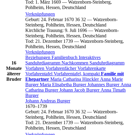
Tod
:
1. März 1669
—
Watzenborn-Steinberg,
Pohlheim, Hessen, Deutschland
Verknüpfungen
Geburt
:
24. Februar 1670
36
32
—
Watzenborn-
Steinberg, Pohlheim, Hessen, Deutschland
Kirchliche Trauung
:
9. Juli 1696
—
Watzenborn-
Steinberg, Pohlheim, Hessen, Deutschland
Tod
:
21. Dezember 1739
—
Watzenborn-Steinberg,
Pohlheim, Hessen, Deutschland
Verknüpfungen
Beziehungen
Familienbuch
Interaktives
16
Sanduhrdiagramm
Nachkommen
Sanduhrdiagramm
Monate
Vorfahren
Vorfahrenfächer
Vorfahrenkarte
älterer
Vorfahrentafel
Vorfahrentafel, kompakt
Familie mit
Bruder
Ehepartner
Maria Catharina
Hinckler
Anna Marie
Burger
Maria Elisabetha
Burger
Johannes
Burger
Anna
Catharina
Burger
Johann Jacob
Burger
Anna Timath
Burger
Johann Andreas
Burger
1670
–
1739
Geburt
:
24. Februar 1670
36
32
—
Watzenborn-
Steinberg, Pohlheim, Hessen, Deutschland
Tod
:
21. Dezember 1739
—
Watzenborn-Steinberg,
Pohlheim, Hessen, Deutschland
Verknüpfungen