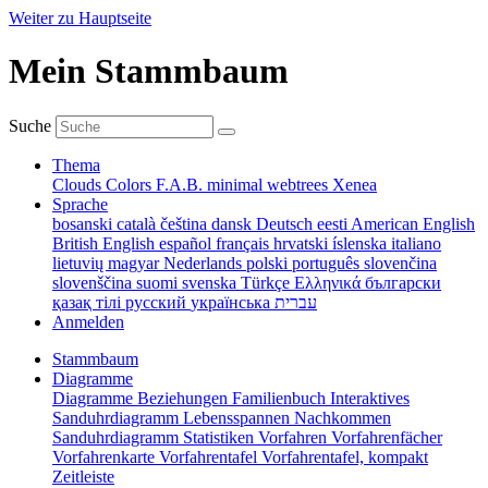
Weiter zu Hauptseite
Mein Stammbaum
Suche
Thema
Clouds
Colors
F.A.B.
minimal
webtrees
Xenea
Sprache
bosanski
català
čeština
dansk
Deutsch
eesti
American English
British English
español
français
hrvatski
íslenska
italiano
lietuvių
magyar
Nederlands
polski
português
slovenčina
slovenščina
suomi
svenska
Türkçe
Ελληνικά
български
қазақ тілі
русский
українська
עברית
Anmelden
Stammbaum
Diagramme
Diagramme
Beziehungen
Familienbuch
Interaktives
Sanduhrdiagramm
Lebensspannen
Nachkommen
Sanduhrdiagramm
Statistiken
Vorfahren
Vorfahrenfächer
Vorfahrenkarte
Vorfahrentafel
Vorfahrentafel, kompakt
Zeitleiste