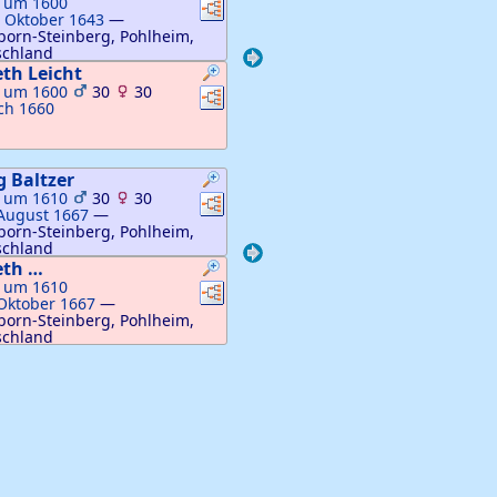
:
um 1600
Verknüpfungen
Verknüpfungen
. Oktober 1643
—
orn-Steinberg, Pohlheim,
schland
eth
Leicht
:
um 1600
30
30
Verknüpfungen
Verknüpfungen
ch 1660
g
Baltzer
:
um 1610
30
30
Verknüpfungen
Verknüpfungen
 August 1667
—
orn-Steinberg, Pohlheim,
schland
eth
…
:
um 1610
Verknüpfungen
Verknüpfungen
 Oktober 1667
—
orn-Steinberg, Pohlheim,
schland