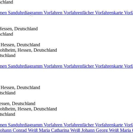
schland
men
Sanduhrdiagramm
Vorfahren
Vorfahrenfächer
Vorfahrenkarte
Vorf
Hessen, Deutschland
schland
 Hessen, Deutschland
ohlheim, Hessen, Deutschland
tschland
men
Sanduhrdiagramm
Vorfahren
Vorfahrenfächer
Vorfahrenkarte
Vorf
 Hessen, Deutschland
tschland
essen, Deutschland
ohlheim, Hessen, Deutschland
tschland
men
Sanduhrdiagramm
Vorfahren
Vorfahrenfächer
Vorfahrenkarte
Vorf
Johann Conrad
Weiß
Maria Catharina
Weiß
Johann Georg
Weiß
Maria 