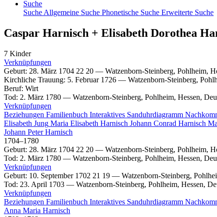
Suche
Suche
Allgemeine Suche
Phonetische Suche
Erweiterte Suche
Caspar
Harnisch
+
Elisabeth Dorothea
Ha
7 Kinder
Verknüpfungen
Geburt
:
28. März 1704
22
20
—
Watzenborn-Steinberg, Pohlheim, H
Kirchliche Trauung
:
5. Februar 1726
—
Watzenborn-Steinberg, Pohl
Beruf
:
Wirt
Tod
:
2. März 1780
—
Watzenborn-Steinberg, Pohlheim, Hessen, Deu
Verknüpfungen
Beziehungen
Familienbuch
Interaktives Sanduhrdiagramm
Nachkom
Elisabeth
Jung
Maria Elisabeth
Harnisch
Johann Conrad
Harnisch
Ma
Johann Peter
Harnisch
1704
–
1780
Geburt
:
28. März 1704
22
20
—
Watzenborn-Steinberg, Pohlheim, H
Tod
:
2. März 1780
—
Watzenborn-Steinberg, Pohlheim, Hessen, Deu
Verknüpfungen
Geburt
:
10. September 1702
21
19
—
Watzenborn-Steinberg, Pohlhe
Tod
:
23. April 1703
—
Watzenborn-Steinberg, Pohlheim, Hessen, De
Verknüpfungen
Beziehungen
Familienbuch
Interaktives Sanduhrdiagramm
Nachkom
Anna Maria
Harnisch