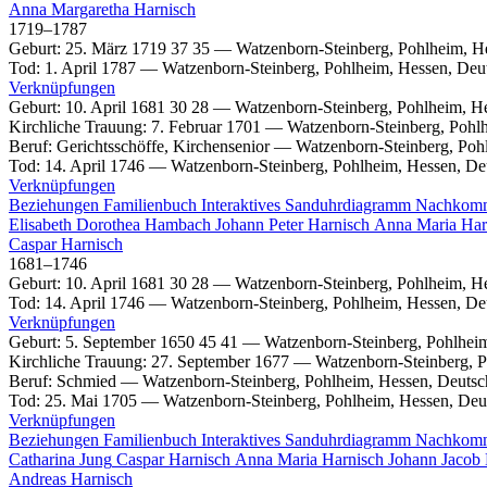
Anna Margaretha
Harnisch
1719
–
1787
Geburt
:
25. März 1719
37
35
—
Watzenborn-Steinberg, Pohlheim, H
Tod
:
1. April 1787
—
Watzenborn-Steinberg, Pohlheim, Hessen, Deu
Verknüpfungen
Geburt
:
10. April 1681
30
28
—
Watzenborn-Steinberg, Pohlheim, H
Kirchliche Trauung
:
7. Februar 1701
—
Watzenborn-Steinberg, Pohl
Beruf
:
Gerichtsschöffe, Kirchensenior
—
Watzenborn-Steinberg, Poh
Tod
:
14. April 1746
—
Watzenborn-Steinberg, Pohlheim, Hessen, De
Verknüpfungen
Beziehungen
Familienbuch
Interaktives Sanduhrdiagramm
Nachkom
Elisabeth Dorothea
Hambach
Johann Peter
Harnisch
Anna Maria
Har
Caspar
Harnisch
1681
–
1746
Geburt
:
10. April 1681
30
28
—
Watzenborn-Steinberg, Pohlheim, H
Tod
:
14. April 1746
—
Watzenborn-Steinberg, Pohlheim, Hessen, De
Verknüpfungen
Geburt
:
5. September 1650
45
41
—
Watzenborn-Steinberg, Pohlhei
Kirchliche Trauung
:
27. September 1677
—
Watzenborn-Steinberg, P
Beruf
:
Schmied
—
Watzenborn-Steinberg, Pohlheim, Hessen, Deutsc
Tod
:
25. Mai 1705
—
Watzenborn-Steinberg, Pohlheim, Hessen, Deu
Verknüpfungen
Beziehungen
Familienbuch
Interaktives Sanduhrdiagramm
Nachkom
Catharina
Jung
Caspar
Harnisch
Anna Maria
Harnisch
Johann Jacob
Andreas
Harnisch