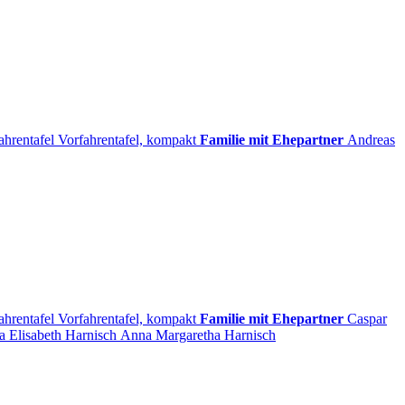
ahrentafel
Vorfahrentafel, kompakt
Familie mit Ehepartner
Andreas
ahrentafel
Vorfahrentafel, kompakt
Familie mit Ehepartner
Caspar
a Elisabeth
Harnisch
Anna Margaretha
Harnisch