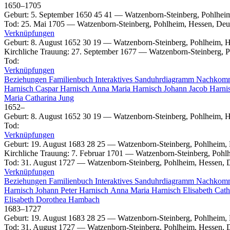
1650
–
1705
Geburt
:
5. September 1650
45
41
—
Watzenborn-Steinberg, Pohlhei
Tod
:
25. Mai 1705
—
Watzenborn-Steinberg, Pohlheim, Hessen, Deu
Verknüpfungen
Geburt
:
8. August 1652
30
19
—
Watzenborn-Steinberg, Pohlheim, H
Kirchliche Trauung
:
27. September 1677
—
Watzenborn-Steinberg, P
Tod
:
Verknüpfungen
Beziehungen
Familienbuch
Interaktives Sanduhrdiagramm
Nachkom
Harnisch
Caspar
Harnisch
Anna Maria
Harnisch
Johann Jacob
Harni
Maria Catharina
Jung
1652
–
Geburt
:
8. August 1652
30
19
—
Watzenborn-Steinberg, Pohlheim, H
Tod
:
Verknüpfungen
Geburt
:
19. August 1683
28
25
—
Watzenborn-Steinberg, Pohlheim,
Kirchliche Trauung
:
7. Februar 1701
—
Watzenborn-Steinberg, Pohl
Tod
:
31. August 1727
—
Watzenborn-Steinberg, Pohlheim, Hessen, 
Verknüpfungen
Beziehungen
Familienbuch
Interaktives Sanduhrdiagramm
Nachkom
Harnisch
Johann Peter
Harnisch
Anna Maria
Harnisch
Elisabeth Cat
Elisabeth Dorothea
Hambach
1683
–
1727
Geburt
:
19. August 1683
28
25
—
Watzenborn-Steinberg, Pohlheim,
Tod
:
31. August 1727
—
Watzenborn-Steinberg, Pohlheim, Hessen, 