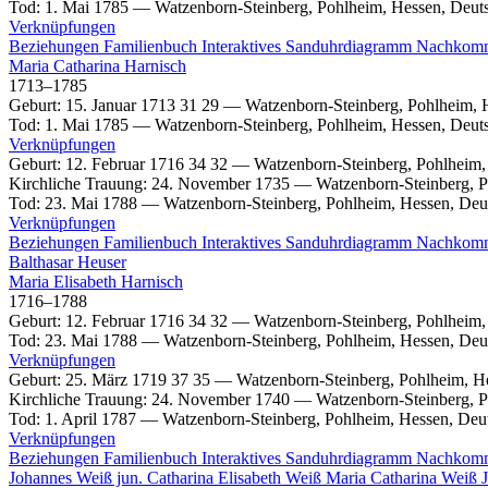
Tod
:
1. Mai 1785
—
Watzenborn-Steinberg, Pohlheim, Hessen, Deut
Verknüpfungen
Beziehungen
Familienbuch
Interaktives Sanduhrdiagramm
Nachkom
Maria Catharina
Harnisch
1713
–
1785
Geburt
:
15. Januar 1713
31
29
—
Watzenborn-Steinberg, Pohlheim, 
Tod
:
1. Mai 1785
—
Watzenborn-Steinberg, Pohlheim, Hessen, Deut
Verknüpfungen
Geburt
:
12. Februar 1716
34
32
—
Watzenborn-Steinberg, Pohlheim,
Kirchliche Trauung
:
24. November 1735
—
Watzenborn-Steinberg, P
Tod
:
23. Mai 1788
—
Watzenborn-Steinberg, Pohlheim, Hessen, Deu
Verknüpfungen
Beziehungen
Familienbuch
Interaktives Sanduhrdiagramm
Nachkom
Balthasar
Heuser
Maria Elisabeth
Harnisch
1716
–
1788
Geburt
:
12. Februar 1716
34
32
—
Watzenborn-Steinberg, Pohlheim,
Tod
:
23. Mai 1788
—
Watzenborn-Steinberg, Pohlheim, Hessen, Deu
Verknüpfungen
Geburt
:
25. März 1719
37
35
—
Watzenborn-Steinberg, Pohlheim, H
Kirchliche Trauung
:
24. November 1740
—
Watzenborn-Steinberg, P
Tod
:
1. April 1787
—
Watzenborn-Steinberg, Pohlheim, Hessen, Deu
Verknüpfungen
Beziehungen
Familienbuch
Interaktives Sanduhrdiagramm
Nachkom
Johannes
Weiß
jun.
Catharina Elisabeth
Weiß
Maria Catharina
Weiß