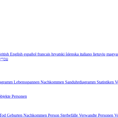
ritish English
español
français
hrvatski
íslenska
italiano
lietuvių
magya
עברי
diagramm
Lebensspannen
Nachkommen
Sanduhrdiagramm
Statistiken
V
bjekte
Personen
/Tod
Geburten
Nachkommen
Person
Sterbefälle
Verwandte Personen
V