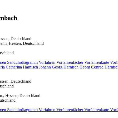
mbach
essen, Deutschland
heim, Hessen, Deutschland
tschland
men
Sanduhrdiagramm
Vorfahren
Vorfahrenfächer
Vorfahrenkarte
Vorf
ria Catharina
Harnisch
Johann Georg
Harnisch
Georg Conrad
Harnisc
essen, Deutschland
tschland
im, Hessen, Deutschland
utschland
men
Sanduhrdiagramm
Vorfahren
Vorfahrenfächer
Vorfahrenkarte
Vorf