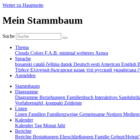
Weiter zu Hauptseite
Mein Stammbaum
Suche
Thema
Clouds
Colors
F.A.B.
minimal
webtrees
Xenea
Sprache
bosanski
català
čeština
dansk
Deutsch
eesti
American English
B
Türkçe
Ελληνικά
български
қазақ тілі
русский
українська
ת
Anmelden
Stammbaum
Diagramme
Diagramme
Beziehungen
Familienbuch
Interaktives Sanduhr
Vorfahrentafel, kompakt
Zeitleiste
Listen
Listen
Familien
Familienzweige
Gemeinsame Notizen
Medieno
Kalender
Kalender
Tag
Monat
Jahr
Berichte
Berichte
Bestattungen
Eheschließungen
Familie
Geburt/Heirat