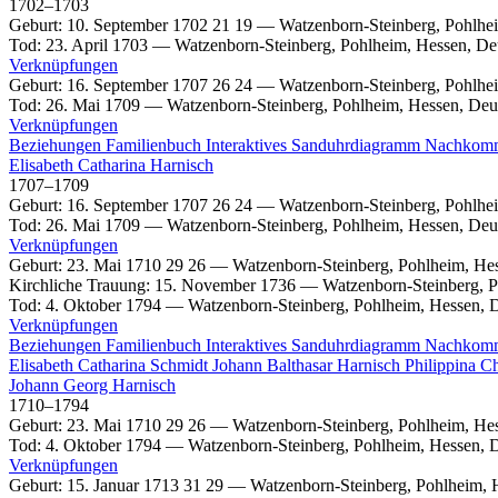
1702
–
1703
Geburt
:
10. September 1702
21
19
—
Watzenborn-Steinberg, Pohlhe
Tod
:
23. April 1703
—
Watzenborn-Steinberg, Pohlheim, Hessen, De
Verknüpfungen
Geburt
:
16. September 1707
26
24
—
Watzenborn-Steinberg, Pohlhe
Tod
:
26. Mai 1709
—
Watzenborn-Steinberg, Pohlheim, Hessen, Deu
Verknüpfungen
Beziehungen
Familienbuch
Interaktives Sanduhrdiagramm
Nachkom
Elisabeth Catharina
Harnisch
1707
–
1709
Geburt
:
16. September 1707
26
24
—
Watzenborn-Steinberg, Pohlhe
Tod
:
26. Mai 1709
—
Watzenborn-Steinberg, Pohlheim, Hessen, Deu
Verknüpfungen
Geburt
:
23. Mai 1710
29
26
—
Watzenborn-Steinberg, Pohlheim, He
Kirchliche Trauung
:
15. November 1736
—
Watzenborn-Steinberg, P
Tod
:
4. Oktober 1794
—
Watzenborn-Steinberg, Pohlheim, Hessen, 
Verknüpfungen
Beziehungen
Familienbuch
Interaktives Sanduhrdiagramm
Nachkom
Elisabeth Catharina
Schmidt
Johann Balthasar
Harnisch
Philippina Ch
Johann Georg
Harnisch
1710
–
1794
Geburt
:
23. Mai 1710
29
26
—
Watzenborn-Steinberg, Pohlheim, He
Tod
:
4. Oktober 1794
—
Watzenborn-Steinberg, Pohlheim, Hessen, 
Verknüpfungen
Geburt
:
15. Januar 1713
31
29
—
Watzenborn-Steinberg, Pohlheim, 