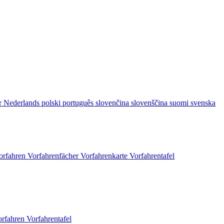
r
Nederlands
polski
português
slovenčina
slovenščina
suomi
svenska
orfahren
Vorfahrenfächer
Vorfahrenkarte
Vorfahrentafel
orfahren
Vorfahrentafel