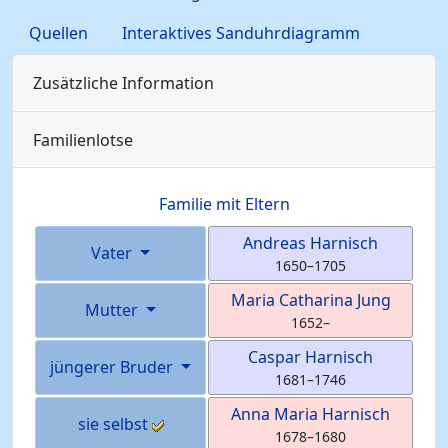
Quellen
Interaktives Sanduhrdiagramm
Zusätzliche Information
Familienlotse
Familie mit Eltern
Andreas
Harnisch
Vater
1650
–
1705
Maria Catharina
Jung
Mutter
1652
–
Caspar
Harnisch
jüngerer Bruder
1681
–
1746
Anna Maria
Harnisch
sie selbst
1678
–
1680