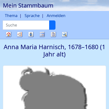
Mein Stammbaum
Weiter zu Hauptseite
Thema
Sprache
Anmelden
Suche
Diagramme
Listen
Kalender
Berichte
Suche
Stammbaum
Anna Maria
Harnisch
,
1678
–
1680
(1
Jahr alt)