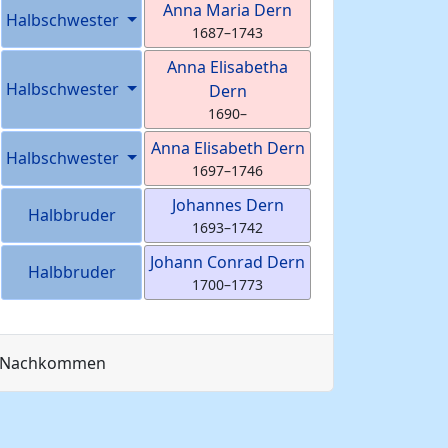
Anna Maria
Dern
Halbschwester
1687
–
1743
Anna Elisabetha
Halbschwester
Dern
1690
–
Anna Elisabeth
Dern
Halbschwester
1697
–
1746
Johannes
Dern
Halbbruder
1693
–
1742
Johann Conrad
Dern
Halbbruder
1700
–
1773
Nachkommen