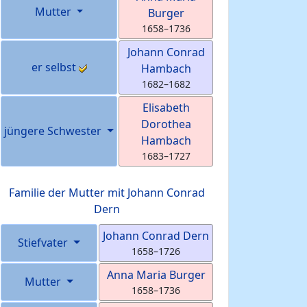
Mutter
Burger
1658
–
1736
Johann Conrad
er selbst
Hambach
1682
–
1682
Elisabeth
Dorothea
jüngere Schwester
Hambach
1683
–
1727
Familie der Mutter mit
Johann Conrad
Dern
Johann Conrad
Dern
Stiefvater
1658
–
1726
Anna Maria
Burger
Mutter
1658
–
1736