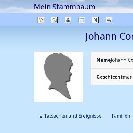
Mein Stammbaum
Weiter zu Hauptseite
Diagramme
Listen
Kalender
Berichte
Suche
Stammbaum
Johann Co
Name
Johann C
Geschlecht
männ
⚶ Tatsachen und Ereignisse
Familien