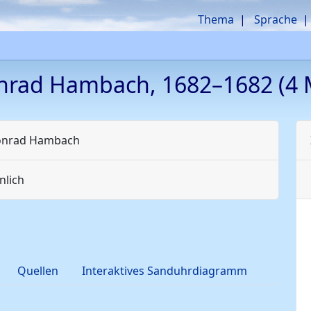
Thema
Sprache
nrad
Hambach
,
1682
–
1682
(4 
onrad
Hambach
lich
Quellen
Interaktives Sanduhrdiagramm