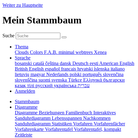
Weiter zu Hauptseite
Mein Stammbaum
Suche
Thema
Clouds
Colors
F.A.B.
minimal
webtrees
Xenea
Sprache
bosanski
català
čeština
dansk
Deutsch
eesti
American English
British English
español
français
hrvatski
íslenska
italiano
lietuvių
magyar
Nederlands
polski
português
slovenčina
slovenščina
suomi
svenska
Türkçe
Ελληνικά
български
қазақ тілі
русский
українська
עברית
Anmelden
Stammbaum
Diagramme
Diagramme
Beziehungen
Familienbuch
Interaktives
Sanduhrdiagramm
Lebensspannen
Nachkommen
Sanduhrdiagramm
Statistiken
Vorfahren
Vorfahrenfächer
Vorfahrenkarte
Vorfahrentafel
Vorfahrentafel, kompakt
Zeitleiste