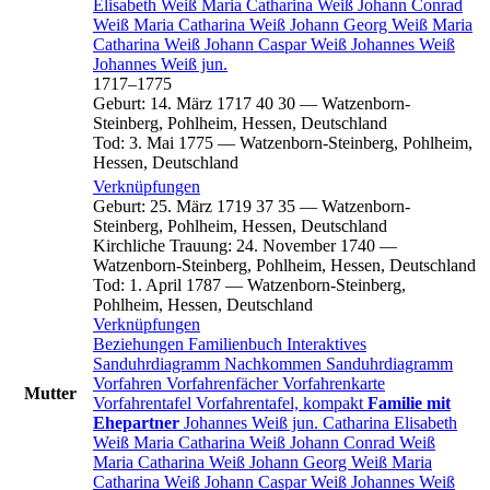
Elisabeth
Weiß
Maria Catharina
Weiß
Johann Conrad
Weiß
Maria Catharina
Weiß
Johann Georg
Weiß
Maria
Catharina
Weiß
Johann Caspar
Weiß
Johannes
Weiß
Johannes
Weiß
jun.
1717
–
1775
Geburt
:
14. März 1717
40
30
—
Watzenborn-
Steinberg, Pohlheim, Hessen, Deutschland
Tod
:
3. Mai 1775
—
Watzenborn-Steinberg, Pohlheim,
Hessen, Deutschland
Verknüpfungen
Geburt
:
25. März 1719
37
35
—
Watzenborn-
Steinberg, Pohlheim, Hessen, Deutschland
Kirchliche Trauung
:
24. November 1740
—
Watzenborn-Steinberg, Pohlheim, Hessen, Deutschland
Tod
:
1. April 1787
—
Watzenborn-Steinberg,
Pohlheim, Hessen, Deutschland
Verknüpfungen
Beziehungen
Familienbuch
Interaktives
Sanduhrdiagramm
Nachkommen
Sanduhrdiagramm
Vorfahren
Vorfahrenfächer
Vorfahrenkarte
Mutter
Vorfahrentafel
Vorfahrentafel, kompakt
Familie mit
Ehepartner
Johannes
Weiß
jun.
Catharina Elisabeth
Weiß
Maria Catharina
Weiß
Johann Conrad
Weiß
Maria Catharina
Weiß
Johann Georg
Weiß
Maria
Catharina
Weiß
Johann Caspar
Weiß
Johannes
Weiß