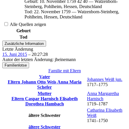
Geburt
:
10. November 1759
42
40
—
Watzenborn-
Steinberg, Pohlheim, Hessen, Deutschland
Tod
:
22. November 1759
—
Watzenborn-Steinberg,
Pohlheim, Hessen, Deutschland
Alle Quellen zeigen
Geburt
Tod
Zusätzliche Information
Letzte Änderung
15. Juni 2015
–
20:27:28
Autor der letzten Änderung
:
jheinemann
Familienlotse
Familie mit Eltern
Vater
Johannes
Weiß
jun.
Eltern
Johann Otto
Weis
Anna Maria
1717
–
1775
Schefer
Mutter
Anna Margaretha
Eltern
Caspar
Harnisch
Elisabeth
Harnisch
Dorothea
Hambach
1719
–
1787
Catharina Elisabeth
ältere Schwester
Weiß
1741
–
1750
ältere Schwester