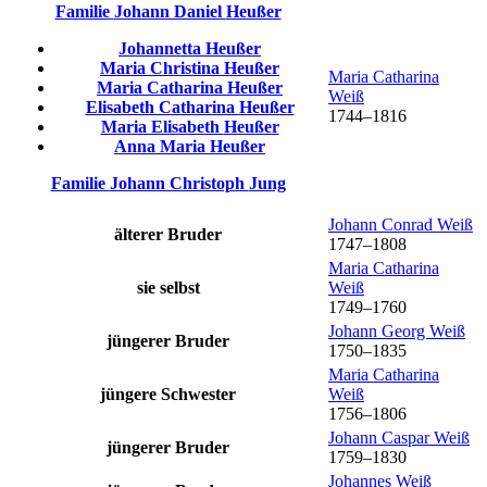
Familie
Johann Daniel
Heußer
Johannetta
Heußer
Maria Christina
Heußer
Maria Catharina
Maria Catharina
Heußer
Weiß
Elisabeth Catharina
Heußer
1744
–
1816
Maria Elisabeth
Heußer
Anna Maria
Heußer
Familie
Johann Christoph
Jung
Johann Conrad
Weiß
älterer Bruder
1747
–
1808
Maria Catharina
sie selbst
Weiß
1749
–
1760
Johann Georg
Weiß
jüngerer Bruder
1750
–
1835
Maria Catharina
jüngere Schwester
Weiß
1756
–
1806
Johann Caspar
Weiß
jüngerer Bruder
1759
–
1830
Johannes
Weiß