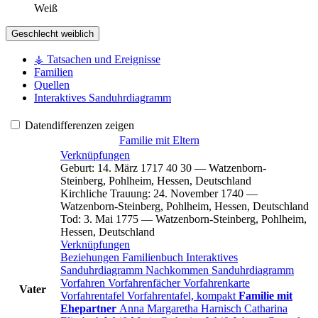
Weiß
Geschlecht
weiblich
⚶ Tatsachen und Ereignisse
Familien
Quellen
Interaktives Sanduhrdiagramm
Datendifferenzen zeigen
Familie mit Eltern
Verknüpfungen
Geburt
:
14. März 1717
40
30
—
Watzenborn-
Steinberg, Pohlheim, Hessen, Deutschland
Kirchliche Trauung
:
24. November 1740
—
Watzenborn-Steinberg, Pohlheim, Hessen, Deutschland
Tod
:
3. Mai 1775
—
Watzenborn-Steinberg, Pohlheim,
Hessen, Deutschland
Verknüpfungen
Beziehungen
Familienbuch
Interaktives
Sanduhrdiagramm
Nachkommen
Sanduhrdiagramm
Vorfahren
Vorfahrenfächer
Vorfahrenkarte
Vater
Vorfahrentafel
Vorfahrentafel, kompakt
Familie mit
Ehepartner
Anna Margaretha
Harnisch
Catharina