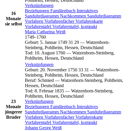
Pohlheim, Hessen, Deutschland
Verknüpfungen
Beziehungen
Familienbuch
Interaktives
16
Sanduhrdiagramm
Nachkommen
Sanduhrdiagramm
Monate
Vorfahren
Vorfahrenfächer
Vorfahrenkarte
sie selbst
Vorfahrentafel
Vorfahrentafel, kompakt
Maria Catharina
Weiß
1749
–
1760
Geburt
:
5. Januar 1749
31
29
—
Watzenborn-
Steinberg, Pohlheim, Hessen, Deutschland
Tod
:
10. August 1760
—
Watzenborn-Steinberg,
Pohlheim, Hessen, Deutschland
Verknüpfungen
Geburt
:
20. November 1750
33
31
—
Watzenborn-
Steinberg, Pohlheim, Hessen, Deutschland
Beruf
:
Schmied
—
Watzenborn-Steinberg, Pohlheim,
Hessen, Deutschland
Tod
:
8. Februar 1835
—
Watzenborn-Steinberg,
Pohlheim, Hessen, Deutschland
23
Verknüpfungen
Monate
Beziehungen
Familienbuch
Interaktives
jüngerer
Sanduhrdiagramm
Nachkommen
Sanduhrdiagramm
Bruder
Vorfahren
Vorfahrenfächer
Vorfahrenkarte
Vorfahrentafel
Vorfahrentafel, kompakt
Johann Georg
Weiß