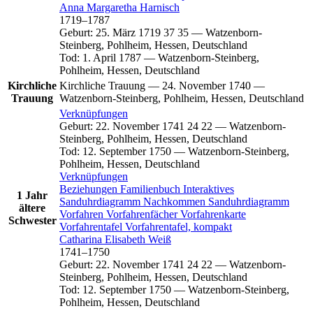
Anna Margaretha
Harnisch
1719
–
1787
Geburt
:
25. März 1719
37
35
—
Watzenborn-
Steinberg, Pohlheim, Hessen, Deutschland
Tod
:
1. April 1787
—
Watzenborn-Steinberg,
Pohlheim, Hessen, Deutschland
Kirchliche
Kirchliche Trauung
—
24. November 1740
—
Trauung
Watzenborn-Steinberg, Pohlheim, Hessen, Deutschland
Verknüpfungen
Geburt
:
22. November 1741
24
22
—
Watzenborn-
Steinberg, Pohlheim, Hessen, Deutschland
Tod
:
12. September 1750
—
Watzenborn-Steinberg,
Pohlheim, Hessen, Deutschland
Verknüpfungen
Beziehungen
Familienbuch
Interaktives
1 Jahr
Sanduhrdiagramm
Nachkommen
Sanduhrdiagramm
ältere
Vorfahren
Vorfahrenfächer
Vorfahrenkarte
Schwester
Vorfahrentafel
Vorfahrentafel, kompakt
Catharina Elisabeth
Weiß
1741
–
1750
Geburt
:
22. November 1741
24
22
—
Watzenborn-
Steinberg, Pohlheim, Hessen, Deutschland
Tod
:
12. September 1750
—
Watzenborn-Steinberg,
Pohlheim, Hessen, Deutschland