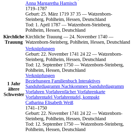
Anna Margaretha
Harnisch
1719
–
1787
Geburt
:
25. März 1719
37
35
—
Watzenborn-
Steinberg, Pohlheim, Hessen, Deutschland
Tod
:
1. April 1787
—
Watzenborn-Steinberg,
Pohlheim, Hessen, Deutschland
Kirchliche
Kirchliche Trauung
—
24. November 1740
—
Trauung
Watzenborn-Steinberg, Pohlheim, Hessen, Deutschland
Verknüpfungen
Geburt
:
22. November 1741
24
22
—
Watzenborn-
Steinberg, Pohlheim, Hessen, Deutschland
Tod
:
12. September 1750
—
Watzenborn-Steinberg,
Pohlheim, Hessen, Deutschland
Verknüpfungen
Beziehungen
Familienbuch
Interaktives
1 Jahr
Sanduhrdiagramm
Nachkommen
Sanduhrdiagramm
ältere
Vorfahren
Vorfahrenfächer
Vorfahrenkarte
Schwester
Vorfahrentafel
Vorfahrentafel, kompakt
Catharina Elisabeth
Weiß
1741
–
1750
Geburt
:
22. November 1741
24
22
—
Watzenborn-
Steinberg, Pohlheim, Hessen, Deutschland
Tod
:
12. September 1750
—
Watzenborn-Steinberg,
Pohlheim, Hessen, Deutschland