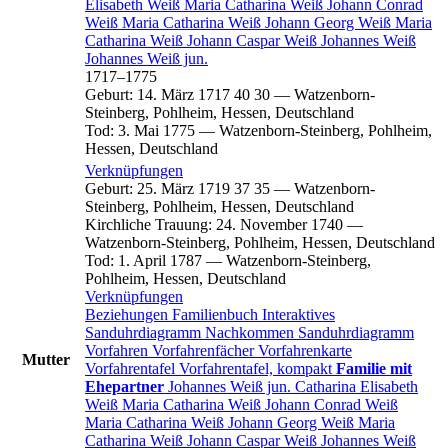
Elisabeth
Weiß
Maria Catharina
Weiß
Johann Conrad
Weiß
Maria Catharina
Weiß
Johann Georg
Weiß
Maria
Catharina
Weiß
Johann Caspar
Weiß
Johannes
Weiß
Johannes
Weiß
jun.
1717
–
1775
Geburt
:
14. März 1717
40
30
—
Watzenborn-
Steinberg, Pohlheim, Hessen, Deutschland
Tod
:
3. Mai 1775
—
Watzenborn-Steinberg, Pohlheim,
Hessen, Deutschland
Verknüpfungen
Geburt
:
25. März 1719
37
35
—
Watzenborn-
Steinberg, Pohlheim, Hessen, Deutschland
Kirchliche Trauung
:
24. November 1740
—
Watzenborn-Steinberg, Pohlheim, Hessen, Deutschland
Tod
:
1. April 1787
—
Watzenborn-Steinberg,
Pohlheim, Hessen, Deutschland
Verknüpfungen
Beziehungen
Familienbuch
Interaktives
Sanduhrdiagramm
Nachkommen
Sanduhrdiagramm
Vorfahren
Vorfahrenfächer
Vorfahrenkarte
Mutter
Vorfahrentafel
Vorfahrentafel, kompakt
Familie mit
Ehepartner
Johannes
Weiß
jun.
Catharina Elisabeth
Weiß
Maria Catharina
Weiß
Johann Conrad
Weiß
Maria Catharina
Weiß
Johann Georg
Weiß
Maria
Catharina
Weiß
Johann Caspar
Weiß
Johannes
Weiß