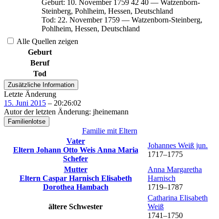
Geburt
:
10. November 1759
42
40
—
Watzenborn-
Steinberg, Pohlheim, Hessen, Deutschland
Tod
:
22. November 1759
—
Watzenborn-Steinberg,
Pohlheim, Hessen, Deutschland
Alle Quellen zeigen
Geburt
Beruf
Tod
Zusätzliche Information
Letzte Änderung
15. Juni 2015
–
20:26:02
Autor der letzten Änderung
:
jheinemann
Familienlotse
Familie mit Eltern
Vater
Johannes
Weiß
jun.
Eltern
Johann Otto
Weis
Anna Maria
1717
–
1775
Schefer
Mutter
Anna Margaretha
Eltern
Caspar
Harnisch
Elisabeth
Harnisch
Dorothea
Hambach
1719
–
1787
Catharina Elisabeth
ältere Schwester
Weiß
1741
–
1750