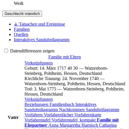
Weiß
Geschlecht
männlich
⚶ Tatsachen und Ereignisse
Familien
Quellen
Interaktives Sanduhrdiagramm
Datendifferenzen zeigen
Familie mit Eltern
Verknüpfungen
Geburt
:
14. März 1717
40
30
—
Watzenborn-
Steinberg, Pohlheim, Hessen, Deutschland
Kirchliche Trauung
:
24. November 1740
—
Watzenborn-Steinberg, Pohlheim, Hessen, Deutschland
Tod
:
3. Mai 1775
—
Watzenborn-Steinberg, Pohlheim,
Hessen, Deutschland
Verknüpfungen
Beziehungen
Familienbuch
Interaktives
Sanduhrdiagramm
Nachkommen
Sanduhrdiagramm
Vorfahren
Vorfahrenfächer
Vorfahrenkarte
Vater
Vorfahrentafel
Vorfahrentafel, kompakt
Familie mit
Ehepartner
Anna Margaretha
Harnisch
Catharina