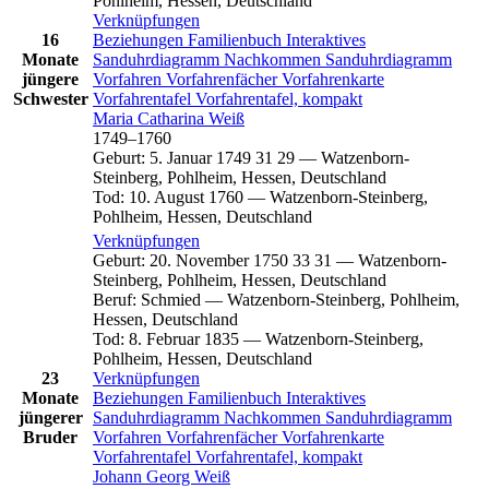
Pohlheim, Hessen, Deutschland
Verknüpfungen
16
Beziehungen
Familienbuch
Interaktives
Monate
Sanduhrdiagramm
Nachkommen
Sanduhrdiagramm
jüngere
Vorfahren
Vorfahrenfächer
Vorfahrenkarte
Schwester
Vorfahrentafel
Vorfahrentafel, kompakt
Maria Catharina
Weiß
1749
–
1760
Geburt
:
5. Januar 1749
31
29
—
Watzenborn-
Steinberg, Pohlheim, Hessen, Deutschland
Tod
:
10. August 1760
—
Watzenborn-Steinberg,
Pohlheim, Hessen, Deutschland
Verknüpfungen
Geburt
:
20. November 1750
33
31
—
Watzenborn-
Steinberg, Pohlheim, Hessen, Deutschland
Beruf
:
Schmied
—
Watzenborn-Steinberg, Pohlheim,
Hessen, Deutschland
Tod
:
8. Februar 1835
—
Watzenborn-Steinberg,
Pohlheim, Hessen, Deutschland
23
Verknüpfungen
Monate
Beziehungen
Familienbuch
Interaktives
jüngerer
Sanduhrdiagramm
Nachkommen
Sanduhrdiagramm
Bruder
Vorfahren
Vorfahrenfächer
Vorfahrenkarte
Vorfahrentafel
Vorfahrentafel, kompakt
Johann Georg
Weiß