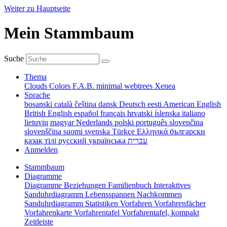
Weiter zu Hauptseite
Mein Stammbaum
Suche
Thema
Clouds
Colors
F.A.B.
minimal
webtrees
Xenea
Sprache
bosanski
català
čeština
dansk
Deutsch
eesti
American English
British English
español
français
hrvatski
íslenska
italiano
lietuvių
magyar
Nederlands
polski
português
slovenčina
slovenščina
suomi
svenska
Türkçe
Ελληνικά
български
қазақ тілі
русский
українська
עברית
Anmelden
Stammbaum
Diagramme
Diagramme
Beziehungen
Familienbuch
Interaktives
Sanduhrdiagramm
Lebensspannen
Nachkommen
Sanduhrdiagramm
Statistiken
Vorfahren
Vorfahrenfächer
Vorfahrenkarte
Vorfahrentafel
Vorfahrentafel, kompakt
Zeitleiste