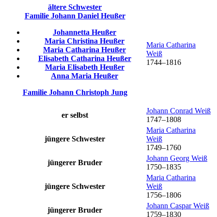
ältere Schwester
Familie
Johann Daniel
Heußer
Johannetta
Heußer
Maria Christina
Heußer
Maria Catharina
Maria Catharina
Heußer
Weiß
Elisabeth Catharina
Heußer
1744
–
1816
Maria Elisabeth
Heußer
Anna Maria
Heußer
Familie
Johann Christoph
Jung
Johann Conrad
Weiß
er selbst
1747
–
1808
Maria Catharina
jüngere Schwester
Weiß
1749
–
1760
Johann Georg
Weiß
jüngerer Bruder
1750
–
1835
Maria Catharina
jüngere Schwester
Weiß
1756
–
1806
Johann Caspar
Weiß
jüngerer Bruder
1759
–
1830