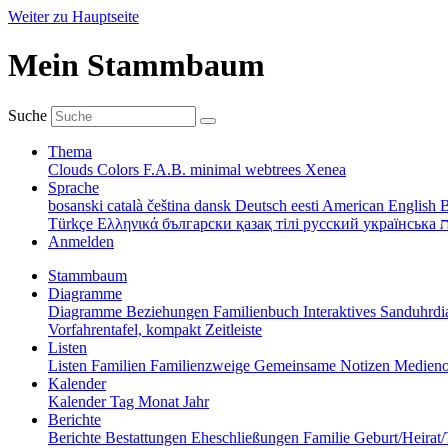
Weiter zu Hauptseite
Mein Stammbaum
Suche
Thema
Clouds
Colors
F.A.B.
minimal
webtrees
Xenea
Sprache
bosanski
català
čeština
dansk
Deutsch
eesti
American English
B
Türkçe
Ελληνικά
български
қазақ тілі
русский
українська
ת
Anmelden
Stammbaum
Diagramme
Diagramme
Beziehungen
Familienbuch
Interaktives Sanduhr
Vorfahrentafel, kompakt
Zeitleiste
Listen
Listen
Familien
Familienzweige
Gemeinsame Notizen
Medieno
Kalender
Kalender
Tag
Monat
Jahr
Berichte
Berichte
Bestattungen
Eheschließungen
Familie
Geburt/Heirat