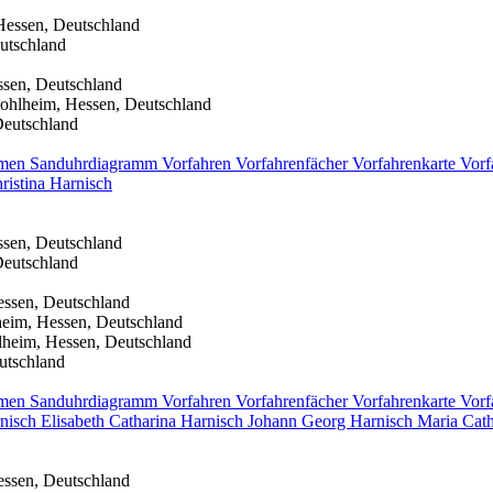
Hessen, Deutschland
utschland
ssen, Deutschland
ohlheim, Hessen, Deutschland
Deutschland
men
Sanduhrdiagramm
Vorfahren
Vorfahrenfächer
Vorfahrenkarte
Vorf
ristina
Harnisch
ssen, Deutschland
Deutschland
essen, Deutschland
heim, Hessen, Deutschland
lheim, Hessen, Deutschland
utschland
men
Sanduhrdiagramm
Vorfahren
Vorfahrenfächer
Vorfahrenkarte
Vorf
nisch
Elisabeth Catharina
Harnisch
Johann Georg
Harnisch
Maria Cat
essen, Deutschland