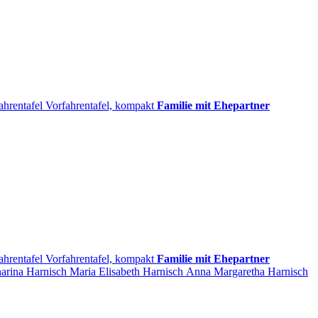
ahrentafel
Vorfahrentafel, kompakt
Familie mit Ehepartner
ahrentafel
Vorfahrentafel, kompakt
Familie mit Ehepartner
harina
Harnisch
Maria Elisabeth
Harnisch
Anna Margaretha
Harnisch