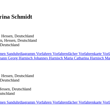
arina
Schmidt
, Hessen, Deutschland
m, Hessen, Deutschland
 Deutschland
men
Sanduhrdiagramm
Vorfahren
Vorfahrenfächer
Vorfahrenkarte
Vorf
hann Georg
Harnisch
Johannes
Harnisch
Maria Catharina
Harnisch
Mar
, Hessen, Deutschland
 Deutschland
Hessen, Deutschland
utschland
men
Sanduhrdiagramm
Vorfahren
Vorfahrenfächer
Vorfahrenkarte
Vorf