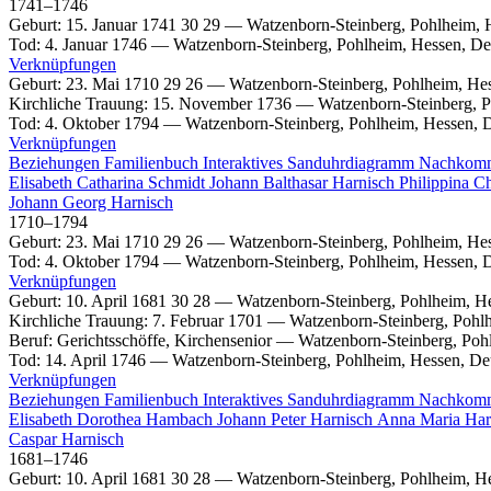
1741
–
1746
Geburt
:
15. Januar 1741
30
29
—
Watzenborn-Steinberg, Pohlheim, 
Tod
:
4. Januar 1746
—
Watzenborn-Steinberg, Pohlheim, Hessen, De
Verknüpfungen
Geburt
:
23. Mai 1710
29
26
—
Watzenborn-Steinberg, Pohlheim, He
Kirchliche Trauung
:
15. November 1736
—
Watzenborn-Steinberg, P
Tod
:
4. Oktober 1794
—
Watzenborn-Steinberg, Pohlheim, Hessen, 
Verknüpfungen
Beziehungen
Familienbuch
Interaktives Sanduhrdiagramm
Nachkom
Elisabeth Catharina
Schmidt
Johann Balthasar
Harnisch
Philippina Ch
Johann Georg
Harnisch
1710
–
1794
Geburt
:
23. Mai 1710
29
26
—
Watzenborn-Steinberg, Pohlheim, He
Tod
:
4. Oktober 1794
—
Watzenborn-Steinberg, Pohlheim, Hessen, 
Verknüpfungen
Geburt
:
10. April 1681
30
28
—
Watzenborn-Steinberg, Pohlheim, H
Kirchliche Trauung
:
7. Februar 1701
—
Watzenborn-Steinberg, Pohl
Beruf
:
Gerichtsschöffe, Kirchensenior
—
Watzenborn-Steinberg, Poh
Tod
:
14. April 1746
—
Watzenborn-Steinberg, Pohlheim, Hessen, De
Verknüpfungen
Beziehungen
Familienbuch
Interaktives Sanduhrdiagramm
Nachkom
Elisabeth Dorothea
Hambach
Johann Peter
Harnisch
Anna Maria
Har
Caspar
Harnisch
1681
–
1746
Geburt
:
10. April 1681
30
28
—
Watzenborn-Steinberg, Pohlheim, H