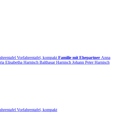
ahrentafel
Vorfahrentafel, kompakt
Familie mit Ehepartner
Anna
ia Elisabetha
Harnisch
Balthasar
Harnisch
Johann Peter
Harnisch
ahrentafel
Vorfahrentafel, kompakt