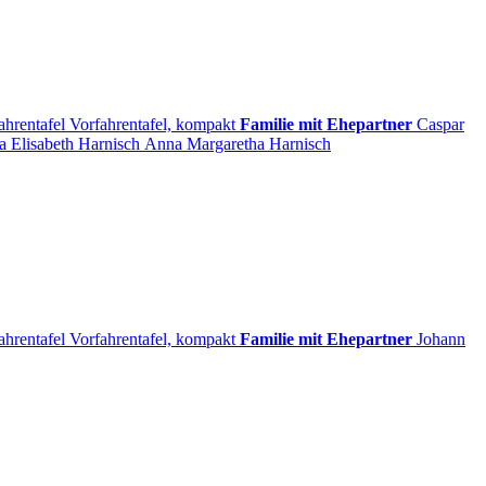
ahrentafel
Vorfahrentafel, kompakt
Familie mit Ehepartner
Caspar
a Elisabeth
Harnisch
Anna Margaretha
Harnisch
ahrentafel
Vorfahrentafel, kompakt
Familie mit Ehepartner
Johann