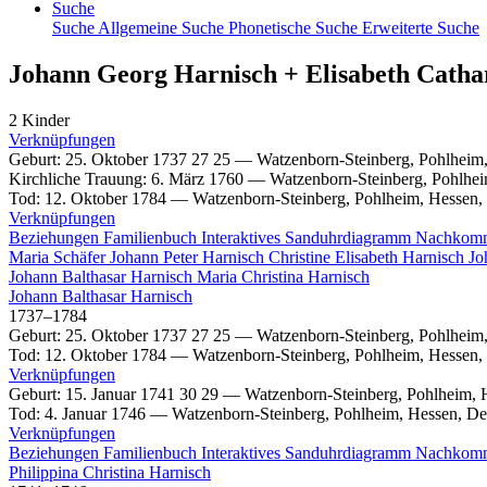
Suche
Suche
Allgemeine Suche
Phonetische Suche
Erweiterte Suche
Johann Georg
Harnisch
+
Elisabeth Cath
2 Kinder
Verknüpfungen
Geburt
:
25. Oktober 1737
27
25
—
Watzenborn-Steinberg, Pohlheim
Kirchliche Trauung
:
6. März 1760
—
Watzenborn-Steinberg, Pohlhei
Tod
:
12. Oktober 1784
—
Watzenborn-Steinberg, Pohlheim, Hessen,
Verknüpfungen
Beziehungen
Familienbuch
Interaktives Sanduhrdiagramm
Nachkom
Maria
Schäfer
Johann Peter
Harnisch
Christine Elisabeth
Harnisch
Jo
Johann Balthasar
Harnisch
Maria Christina
Harnisch
Johann Balthasar
Harnisch
1737
–
1784
Geburt
:
25. Oktober 1737
27
25
—
Watzenborn-Steinberg, Pohlheim
Tod
:
12. Oktober 1784
—
Watzenborn-Steinberg, Pohlheim, Hessen,
Verknüpfungen
Geburt
:
15. Januar 1741
30
29
—
Watzenborn-Steinberg, Pohlheim, 
Tod
:
4. Januar 1746
—
Watzenborn-Steinberg, Pohlheim, Hessen, De
Verknüpfungen
Beziehungen
Familienbuch
Interaktives Sanduhrdiagramm
Nachkom
Philippina Christina
Harnisch