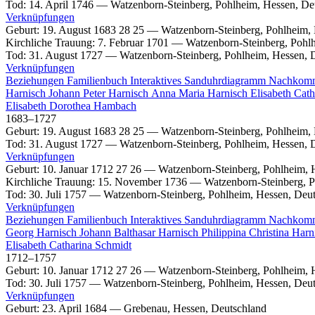
Tod
:
14. April 1746
—
Watzenborn-Steinberg, Pohlheim, Hessen, De
Verknüpfungen
Geburt
:
19. August 1683
28
25
—
Watzenborn-Steinberg, Pohlheim,
Kirchliche Trauung
:
7. Februar 1701
—
Watzenborn-Steinberg, Pohl
Tod
:
31. August 1727
—
Watzenborn-Steinberg, Pohlheim, Hessen, 
Verknüpfungen
Beziehungen
Familienbuch
Interaktives Sanduhrdiagramm
Nachkom
Harnisch
Johann Peter
Harnisch
Anna Maria
Harnisch
Elisabeth Cat
Elisabeth Dorothea
Hambach
1683
–
1727
Geburt
:
19. August 1683
28
25
—
Watzenborn-Steinberg, Pohlheim,
Tod
:
31. August 1727
—
Watzenborn-Steinberg, Pohlheim, Hessen, 
Verknüpfungen
Geburt
:
10. Januar 1712
27
26
—
Watzenborn-Steinberg, Pohlheim, 
Kirchliche Trauung
:
15. November 1736
—
Watzenborn-Steinberg, P
Tod
:
30. Juli 1757
—
Watzenborn-Steinberg, Pohlheim, Hessen, Deu
Verknüpfungen
Beziehungen
Familienbuch
Interaktives Sanduhrdiagramm
Nachkom
Georg
Harnisch
Johann Balthasar
Harnisch
Philippina Christina
Harn
Elisabeth Catharina
Schmidt
1712
–
1757
Geburt
:
10. Januar 1712
27
26
—
Watzenborn-Steinberg, Pohlheim, 
Tod
:
30. Juli 1757
—
Watzenborn-Steinberg, Pohlheim, Hessen, Deu
Verknüpfungen
Geburt
:
23. April 1684
—
Grebenau, Hessen, Deutschland