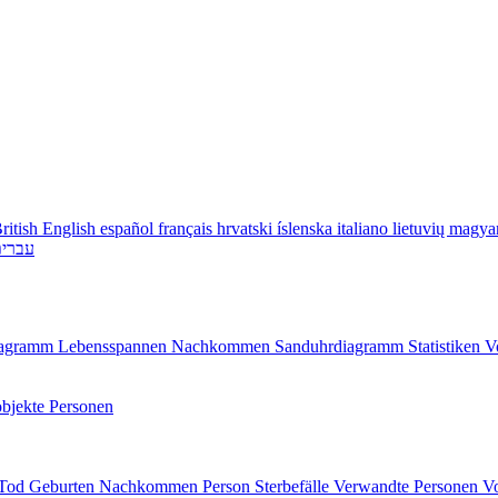
ritish English
español
français
hrvatski
íslenska
italiano
lietuvių
magya
עברי
diagramm
Lebensspannen
Nachkommen
Sanduhrdiagramm
Statistiken
V
bjekte
Personen
/Tod
Geburten
Nachkommen
Person
Sterbefälle
Verwandte Personen
V