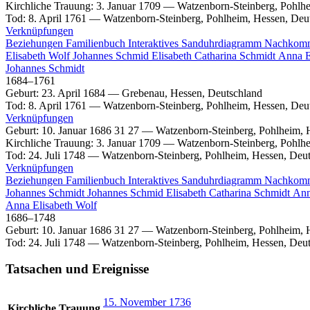
Kirchliche Trauung
:
3. Januar 1709
—
Watzenborn-Steinberg, Pohlh
Tod
:
8. April 1761
—
Watzenborn-Steinberg, Pohlheim, Hessen, Deu
Verknüpfungen
Beziehungen
Familienbuch
Interaktives Sanduhrdiagramm
Nachkom
Elisabeth
Wolf
Johannes
Schmid
Elisabeth Catharina
Schmidt
Anna E
Johannes
Schmidt
1684
–
1761
Geburt
:
23. April 1684
—
Grebenau, Hessen, Deutschland
Tod
:
8. April 1761
—
Watzenborn-Steinberg, Pohlheim, Hessen, Deu
Verknüpfungen
Geburt
:
10. Januar 1686
31
27
—
Watzenborn-Steinberg, Pohlheim, 
Kirchliche Trauung
:
3. Januar 1709
—
Watzenborn-Steinberg, Pohlh
Tod
:
24. Juli 1748
—
Watzenborn-Steinberg, Pohlheim, Hessen, Deu
Verknüpfungen
Beziehungen
Familienbuch
Interaktives Sanduhrdiagramm
Nachkom
Johannes
Schmidt
Johannes
Schmid
Elisabeth Catharina
Schmidt
Ann
Anna Elisabeth
Wolf
1686
–
1748
Geburt
:
10. Januar 1686
31
27
—
Watzenborn-Steinberg, Pohlheim, 
Tod
:
24. Juli 1748
—
Watzenborn-Steinberg, Pohlheim, Hessen, Deu
Tatsachen und Ereignisse
15. November 1736
Kirchliche Trauung