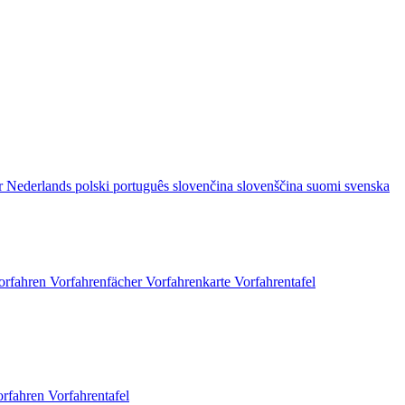
r
Nederlands
polski
português
slovenčina
slovenščina
suomi
svenska
orfahren
Vorfahrenfächer
Vorfahrenkarte
Vorfahrentafel
orfahren
Vorfahrentafel