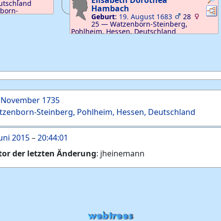
Elisabeth Dorothea
utschland
Hambach
Ver
born-
Geburt
:
19. August 1683
28
n, Deutschland
25
—
Watzenborn-Steinberg,
Pohlheim, Hessen, Deutschland
Tod
:
31. August 1727
—
Watzenborn-
Steinberg, Pohlheim, Hessen, Deutschland
. November 1735
zenborn-Steinberg, Pohlheim, Hessen, Deutschland
Juni 2015
–
20:44:01
tor der letzten Änderung
:
jheinemann