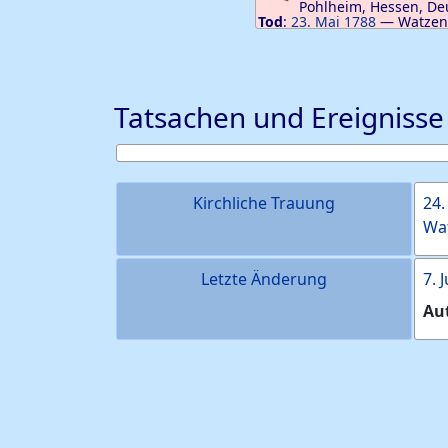
Pohlheim, Hessen, De
Tod
:
23. Mai 1788
—
Watzen
Steinberg, Pohlheim, Hesse
Tatsachen und Ereignisse
Kirchliche Trauung
24
Wat
Letzte Änderung
7. 
Au