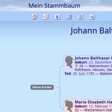
Mein Stammbaum
Weiter zu Hauptseite
Diagramme
Listen
Kalender
Berichte
Suche
Stammbaum
Johann Ba
Johann Balthasar
Geburt
:
23. Dezember
24
—
Watzenborn-S
Pohlheim, Hessen, De
Tod
:
29. Juni 1785
—
Watzen
Steinberg, Pohlheim, Hesse
Keine Kinder
Maria Elisabeth
Ha
Geburt
:
12. Februar 1
32
—
Watzenborn-Ste