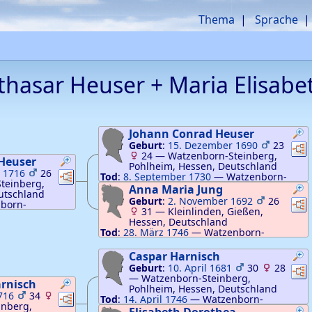
Thema
Sprache
lthasar
Heuser
+
Maria Elisab
Johann Conrad
Heuser
Geburt
:
15. Dezember 1690
23
Ver
24
—
Watzenborn-Steinberg,
Heuser
Pohlheim, Hessen, Deutschland
 1716
26
Verknüpfungen
Verknüpfungen
Tod
:
8. September 1730
—
Watzenborn-
teinberg,
Steinberg, Pohlheim, Hessen, Deutschland
Anna Maria
Jung
utschland
Geburt
:
2. November 1692
26
Ver
born-
31
—
Kleinlinden, Gießen,
n, Deutschland
Hessen, Deutschland
Tod
:
28. März 1746
—
Watzenborn-
Steinberg, Pohlheim, Hessen, Deutschland
Caspar
Harnisch
Geburt
:
10. April 1681
30
28
Ver
—
Watzenborn-Steinberg,
rnisch
Pohlheim, Hessen, Deutschland
716
34
Verknüpfungen
Verknüpfungen
Tod
:
14. April 1746
—
Watzenborn-
inberg,
Steinberg, Pohlheim, Hessen, Deutschland