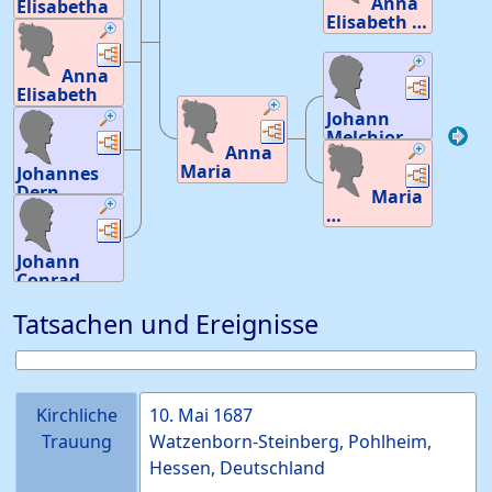
Anna
Watzenborn-
Dern
Elisabetha
50
—
Steinberg,
Elisabeth
…
Dern
Geburt
:
28.
Watzenborn-
Pohlheim,
Geburt
:
1634
November
Geburt
:
31.
Steinberg,
Verknüpfungen
Verknüpfungen
Hessen,
Tod
:
30.
1658
33
August 1690
Pohlheim,
Deutschland
Januar 1701
24
—
Anna
31
32
—
Hessen,
Verknüpf
Verknü
Tod
:
25.
—
Watzenborn-
Watzenborn-
Elisabeth
Deutschland
Oktober 1743
Watzenborn-
Steinberg,
Steinberg,
Tod
:
19. Juli
Dern
Johann
—
Steinberg,
Pohlheim,
Verknüpfungen
Verknüpfungen
Pohlheim,
1697
—
Geburt
:
13.
Watzenborn-
Melchior
Verknüpfungen
Verknüpfungen
Pohlheim,
Hessen,
Hessen,
Watzenborn-
Mai 1697
Anna
Steinberg,
Burger
Hessen,
Deutschland
Deutschland
Steinberg,
38
39
—
Pohlheim,
Maria
Verknüpf
Verknü
Deutschland
Johannes
Tod
:
29. Juli
Geburt
:
23.
Tod
:
Pohlheim,
Watzenborn-
Hessen,
Burger
1726
—
Oktober 1629
Dern
Hessen,
Maria
Steinberg,
Deutschland
Watzenborn-
29
29
—
Geburt
:
4.
Deutschland
Geburt
:
6.
…
Pohlheim,
Steinberg,
Watzenborn-
April 1658
Verknüpfungen
Verknüpfungen
Oktober 1693
Hessen,
Geburt
:
1621
Pohlheim,
Steinberg,
28
37
—
34
35
—
Deutschland
Tod
:
23.
Hessen,
Pohlheim,
Watzenborn-
Watzenborn-
Johann
Tod
:
18.
Oktober 1698
Deutschland
Hessen,
Steinberg,
Steinberg,
Conrad
Februar 1746
Deutschland
Pohlheim,
Pohlheim,
—
Dern
Tod
:
12. April
Hessen,
Hessen,
Watzenborn-
Tatsachen und Ereignisse
Geburt
:
12.
1685
—
Deutschland
Deutschland
Steinberg,
April 1700
Watzenborn-
Tod
:
28.
Tod
:
30.
Pohlheim,
41
42
—
Steinberg,
November
Oktober 1742
Hessen,
Watzenborn-
Pohlheim,
1736
—
—
Hausen,
Deutschland
Steinberg,
Hessen,
Watzenborn-
Pohlheim,
Pohlheim,
Deutschland
Steinberg,
Hessen,
Kirchliche
10. Mai 1687
Hessen,
Pohlheim,
Deutschland
Deutschland
Hessen,
Trauung
Watzenborn-Steinberg, Pohlheim,
Tod
:
21.
Deutschland
Februar 1773
Hessen, Deutschland
—