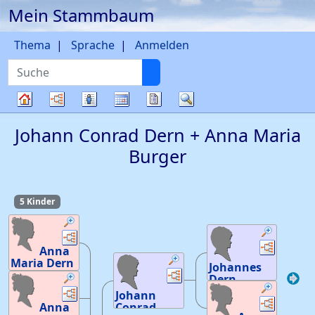
Mein Stammbaum
Weiter zu Hauptseite
Thema
Sprache
Anmelden
Suche
Diagramme
Listen
Kalender
Berichte
Suche
Stammbaum
Johann Conrad
Dern
+
Anna Maria
Burger
5 Kinder
Verknüpfungen
Verknüpfungen
Verknüpf
Verknü
Anna
Maria
Dern
Johannes
Verknüpfungen
Verknüpfungen
Geburt
:
27.
Dern
Dezember
Verknüpfungen
Verknüpfungen
Geburt
:
vor
Johann
1687
29
Verknüpf
Verknü
28. August
Conrad
29
—
Anna
1625
50