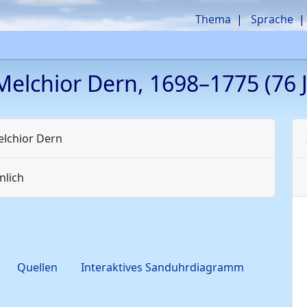
Thema
Sprache
Melchior
Dern
,
1698
–
1775
(76 J
elchior
Dern
lich
Quellen
Interaktives Sanduhrdiagramm