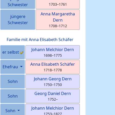
Schwester
1703
–
1761
Anna Margaretha
jüngere
Dern
Schwester
1708
–
1712
Familie mit
Anna Elisabeth
Schäfer
Johann Melchior
Dern
er selbst
1698
–
1775
Anna Elisabeth
Schäfer
Ehefrau
1718
–
1778
Johann Georg
Dern
Sohn
1750
–
1750
Georg Daniel
Dern
Sohn
1752
–
Johann Melchior
Dern
Sohn
1753
–
1827