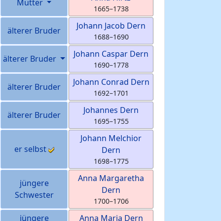
Mutter
1665
–
1738
Johann Jacob
Dern
älterer Bruder
1688
–
1690
Johann Caspar
Dern
älterer Bruder
1690
–
1778
Johann Conrad
Dern
älterer Bruder
1692
–
1701
Johannes
Dern
älterer Bruder
1695
–
1755
Johann Melchior
er selbst
Dern
1698
–
1775
Anna Margaretha
jüngere
Dern
Schwester
1700
–
1706
jüngere
Anna Maria
Dern