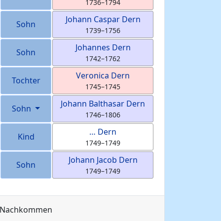
1736
–
1794
Johann Caspar
Dern
Sohn
1739
–
1756
Johannes
Dern
Sohn
1742
–
1762
Veronica
Dern
Tochter
1745
–
1745
Johann Balthasar
Dern
Sohn
1746
–
1806
…
Dern
Kind
1749
–
1749
Johann Jacob
Dern
Sohn
1749
–
1749
Nachkommen