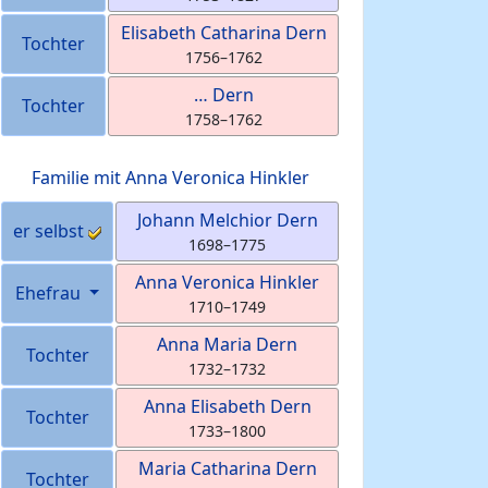
Elisabeth Catharina
Dern
Tochter
1756
–
1762
…
Dern
Tochter
1758
–
1762
Familie mit
Anna Veronica
Hinkler
Johann Melchior
Dern
er selbst
1698
–
1775
Anna Veronica
Hinkler
Ehefrau
1710
–
1749
Anna Maria
Dern
Tochter
1732
–
1732
Anna Elisabeth
Dern
Tochter
1733
–
1800
Maria Catharina
Dern
Tochter