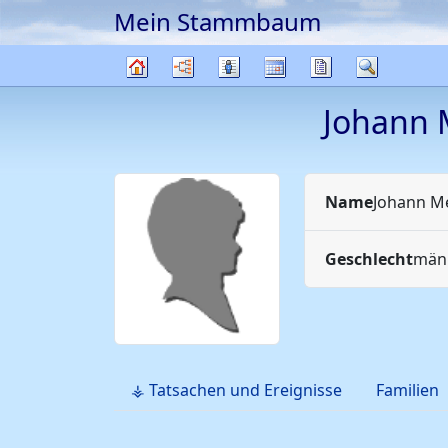
Mein Stammbaum
Weiter zu Hauptseite
Diagramme
Listen
Kalender
Berichte
Suche
Stammbaum
Johann 
Name
Johann M
Geschlecht
männ
⚶ Tatsachen und Ereignisse
Familien