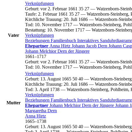
Verknüpfungen
Geburt
:
vor 2. Februar 1661
35
27
—
Watzenborn-Steinb
Taufe
:
2. Februar 1661
35
27
—
Watzenborn-Steinberg, 
Kirchliche Trauung
:
20. Juli 1686
—
Watzenborn-Steinbe
Tod
:
10. November 1717
—
Watzenborn-Steinberg, Pohl
Bestattung
:
10. November 1717
—
Watzenborn-Steinber
Vater
Verknüpfungen
Beziehungen
Familienbuch
Interaktives Sanduhrdiagra
Ehepartner
Anna
Hirtz
Johann Jacob
Dern
Johann Cas
Johann Melchior
Dern
der Jüngere
1661
–
1717
Geburt
:
vor 2. Februar 1661
35
27
—
Watzenborn-Steinb
Tod
:
10. November 1717
—
Watzenborn-Steinberg, Pohl
Verknüpfungen
Geburt
:
13. August 1665
50
40
—
Watzenborn-Steinberg
Kirchliche Trauung
:
20. Juli 1686
—
Watzenborn-Steinbe
Tod
:
3. April 1738
—
Watzenborn-Steinberg, Pohlheim, 
Verknüpfungen
Beziehungen
Familienbuch
Interaktives Sanduhrdiagra
Mutter
Ehepartner
Johann Melchior
Dern
der Jüngere
Johann 
Margaretha
Dern
Anna
Hirtz
1665
–
1738
Geburt
:
13. August 1665
50
40
—
Watzenborn-Steinberg
Tod
:
3. April 1738
—
Watzenborn-Steinberg, Pohlheim, 