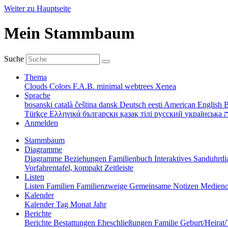
Weiter zu Hauptseite
Mein Stammbaum
Suche
Thema
Clouds
Colors
F.A.B.
minimal
webtrees
Xenea
Sprache
bosanski
català
čeština
dansk
Deutsch
eesti
American English
B
Türkçe
Ελληνικά
български
қазақ тілі
русский
українська
ת
Anmelden
Stammbaum
Diagramme
Diagramme
Beziehungen
Familienbuch
Interaktives Sanduhr
Vorfahrentafel, kompakt
Zeitleiste
Listen
Listen
Familien
Familienzweige
Gemeinsame Notizen
Medieno
Kalender
Kalender
Tag
Monat
Jahr
Berichte
Berichte
Bestattungen
Eheschließungen
Familie
Geburt/Heirat