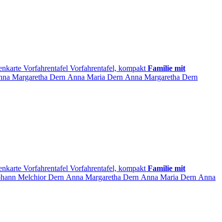
enkarte
Vorfahrentafel
Vorfahrentafel, kompakt
Familie mit
nna Margaretha
Dern
Anna Maria
Dern
Anna Margaretha
Dern
enkarte
Vorfahrentafel
Vorfahrentafel, kompakt
Familie mit
ohann Melchior
Dern
Anna Margaretha
Dern
Anna Maria
Dern
Anna