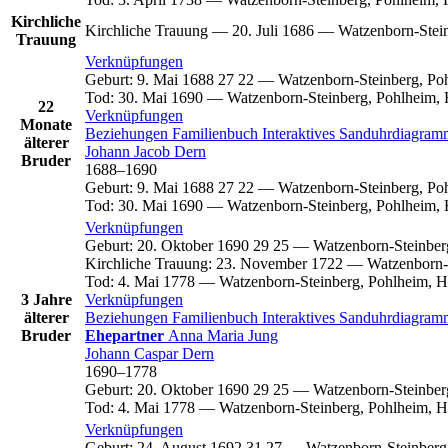
Kirchliche
Kirchliche Trauung
—
20. Juli 1686
—
Watzenborn-Stein
Trauung
Verknüpfungen
Geburt
:
9. Mai 1688
27
22
—
Watzenborn-Steinberg, Po
Tod
:
30. Mai 1690
—
Watzenborn-Steinberg, Pohlheim, 
22
Verknüpfungen
Monate
Beziehungen
Familienbuch
Interaktives Sanduhrdiagra
älterer
Johann Jacob
Dern
Bruder
1688
–
1690
Geburt
:
9. Mai 1688
27
22
—
Watzenborn-Steinberg, Po
Tod
:
30. Mai 1690
—
Watzenborn-Steinberg, Pohlheim, 
Verknüpfungen
Geburt
:
20. Oktober 1690
29
25
—
Watzenborn-Steinber
Kirchliche Trauung
:
23. November 1722
—
Watzenborn-
Tod
:
4. Mai 1778
—
Watzenborn-Steinberg, Pohlheim, H
3 Jahre
Verknüpfungen
älterer
Beziehungen
Familienbuch
Interaktives Sanduhrdiagra
Bruder
Ehepartner
Anna Maria
Jung
Johann Caspar
Dern
1690
–
1778
Geburt
:
20. Oktober 1690
29
25
—
Watzenborn-Steinber
Tod
:
4. Mai 1778
—
Watzenborn-Steinberg, Pohlheim, H
Verknüpfungen
Geburt
:
24. August 1692
31
27
—
Watzenborn-Steinberg