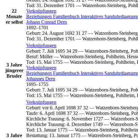
Tod
:
31. Dezember 1701
—
Watzenborn-Steinberg, Pohl
22
Verknüpfungen
Monate
Beziehungen
Familienbuch
Interaktives Sanduhrdiagra
er selbst
Johann Conrad
Dern
1692
–
1701
Geburt
:
24. August 1692
31
27
—
Watzenborn-Steinberg
Tod
:
31. Dezember 1701
—
Watzenborn-Steinberg, Pohl
Verknüpfungen
Geburt
:
7. Juli 1695
34
29
—
Watzenborn-Steinberg, Poh
Beruf
:
Müller
—
Watzenborn-Steinberg, Pohlheim, Hess
Tod
:
15. Mai 1755
—
Watzenborn-Steinberg, Pohlheim, 
3 Jahre
Verknüpfungen
jüngerer
Beziehungen
Familienbuch
Interaktives Sanduhrdiagra
Bruder
Johannes
Dern
1695
–
1755
Geburt
:
7. Juli 1695
34
29
—
Watzenborn-Steinberg, Poh
Tod
:
15. Mai 1755
—
Watzenborn-Steinberg, Pohlheim, 
Verknüpfungen
Geburt
:
vor 6. April 1698
37
32
—
Watzenborn-Steinberg
Taufe
:
6. April 1698
37
32
—
Watzenborn-Steinberg, Po
Kirchliche Trauung
:
6. November 1727
—
Watzenborn-S
Kirchliche Trauung
:
4. Dezember 1749
—
Watzenborn-St
Tod
:
13. Januar 1775
—
Watzenborn-Steinberg, Pohlhei
3 Jahre
Bestattung
:
13. Januar 1775
—
Watzenborn-Steinberg, P