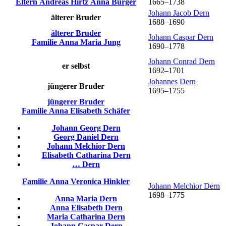
Eltern
Andreas
Hirtz
Anna
Burger
1665
–
1738
Johann Jacob
Dern
älterer Bruder
1688
–
1690
älterer Bruder
Johann Caspar
Dern
Familie
Anna Maria
Jung
1690
–
1778
Johann Conrad
Dern
er selbst
1692
–
1701
Johannes
Dern
jüngerer Bruder
1695
–
1755
jüngerer Bruder
Familie
Anna Elisabeth
Schäfer
Johann Georg
Dern
Georg Daniel
Dern
Johann Melchior
Dern
Elisabeth Catharina
Dern
…
Dern
Familie
Anna Veronica
Hinkler
Johann Melchior
Dern
1698
–
1775
Anna Maria
Dern
Anna Elisabeth
Dern
Maria Catharina
Dern
Johann Caspar
Dern