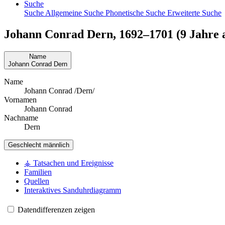
Suche
Suche
Allgemeine Suche
Phonetische Suche
Erweiterte Suche
Johann Conrad
Dern
,
1692
–
1701
(9 Jahre a
Name
Johann Conrad
Dern
Name
Johann Conrad /Dern/
Vornamen
Johann Conrad
Nachname
Dern
Geschlecht
männlich
⚶ Tatsachen und Ereignisse
Familien
Quellen
Interaktives Sanduhrdiagramm
Datendifferenzen zeigen