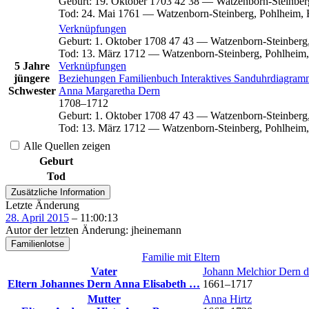
Geburt
:
19. Oktober 1703
42
38
—
Watzenborn-Steinber
Tod
:
24. Mai 1761
—
Watzenborn-Steinberg, Pohlheim, 
Verknüpfungen
Geburt
:
1. Oktober 1708
47
43
—
Watzenborn-Steinberg
Tod
:
13. März 1712
—
Watzenborn-Steinberg, Pohlheim,
5 Jahre
Verknüpfungen
jüngere
Beziehungen
Familienbuch
Interaktives Sanduhrdiagra
Schwester
Anna Margaretha
Dern
1708
–
1712
Geburt
:
1. Oktober 1708
47
43
—
Watzenborn-Steinberg
Tod
:
13. März 1712
—
Watzenborn-Steinberg, Pohlheim,
Alle Quellen zeigen
Geburt
Tod
Zusätzliche Information
Letzte Änderung
28. April 2015
–
11:00:13
Autor der letzten Änderung
:
jheinemann
Familienlotse
Familie mit Eltern
Vater
Johann Melchior
Dern
d
Eltern
Johannes
Dern
Anna Elisabeth
…
1661
–
1717
Mutter
Anna
Hirtz