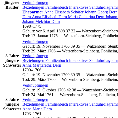
jüngerer
Verknüpfungen
Bruder
Beziehungen
Familienbuch
Interaktives Sanduhrdiagra
Ehepartner
Anna Elisabeth
Schäfer
Johann Georg
Dern
Dern
Anna Elisabeth
Dern
Maria Catharina
Dern
Johann
Johann Melchior
Dern
1698
–
1775
Geburt
:
vor 6. April 1698
37
32
—
Watzenborn-Steinberg
Tod
:
13. Januar 1775
—
Watzenborn-Steinberg, Pohlhei
Verknüpfungen
Geburt
:
19. November 1700
39
35
—
Watzenborn-Steinb
Tod
:
29. März 1706
—
Watzenborn-Steinberg, Pohlheim,
3 Jahre
Verknüpfungen
jüngere
Beziehungen
Familienbuch
Interaktives Sanduhrdiagra
Schwester
Anna Margaretha
Dern
1700
–
1706
Geburt
:
19. November 1700
39
35
—
Watzenborn-Steinb
Tod
:
29. März 1706
—
Watzenborn-Steinberg, Pohlheim,
Verknüpfungen
Geburt
:
19. Oktober 1703
42
38
—
Watzenborn-Steinber
Tod
:
24. Mai 1761
—
Watzenborn-Steinberg, Pohlheim, 
3 Jahre
Verknüpfungen
jüngere
Beziehungen
Familienbuch
Interaktives Sanduhrdiagra
Schwester
Anna Maria
Dern
1703
–
1761