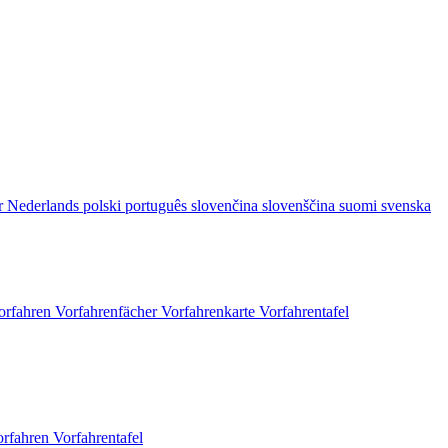
r
Nederlands
polski
português
slovenčina
slovenščina
suomi
svenska
orfahren
Vorfahrenfächer
Vorfahrenkarte
Vorfahrentafel
orfahren
Vorfahrentafel