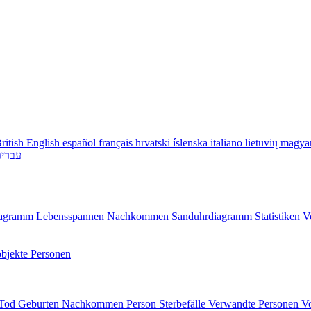
ritish English
español
français
hrvatski
íslenska
italiano
lietuvių
magya
עברי
diagramm
Lebensspannen
Nachkommen
Sanduhrdiagramm
Statistiken
V
bjekte
Personen
/Tod
Geburten
Nachkommen
Person
Sterbefälle
Verwandte Personen
V