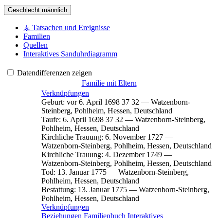
Geschlecht
männlich
⚶ Tatsachen und Ereignisse
Familien
Quellen
Interaktives Sanduhrdiagramm
Datendifferenzen zeigen
Familie mit Eltern
Verknüpfungen
Geburt
:
vor 6. April 1698
37
32
—
Watzenborn-
Steinberg, Pohlheim, Hessen, Deutschland
Taufe
:
6. April 1698
37
32
—
Watzenborn-Steinberg,
Pohlheim, Hessen, Deutschland
Kirchliche Trauung
:
6. November 1727
—
Watzenborn-Steinberg, Pohlheim, Hessen, Deutschland
Kirchliche Trauung
:
4. Dezember 1749
—
Watzenborn-Steinberg, Pohlheim, Hessen, Deutschland
Tod
:
13. Januar 1775
—
Watzenborn-Steinberg,
Pohlheim, Hessen, Deutschland
Bestattung
:
13. Januar 1775
—
Watzenborn-Steinberg,
Pohlheim, Hessen, Deutschland
Verknüpfungen
Beziehungen
Familienbuch
Interaktives