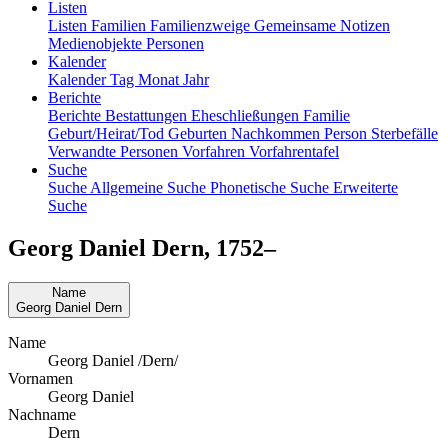
Listen
Listen
Familien
Familienzweige
Gemeinsame Notizen
Medienobjekte
Personen
Kalender
Kalender
Tag
Monat
Jahr
Berichte
Berichte
Bestattungen
Eheschließungen
Familie
Geburt/Heirat/Tod
Geburten
Nachkommen
Person
Sterbefälle
Verwandte Personen
Vorfahren
Vorfahrentafel
Suche
Suche
Allgemeine Suche
Phonetische Suche
Erweiterte
Suche
Georg Daniel
Dern
,
1752
–
Name
Georg Daniel
Dern
Name
Georg Daniel /Dern/
Vornamen
Georg Daniel
Nachname
Dern