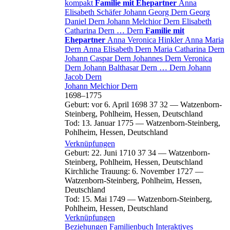
kompakt
Familie mit Ehepartner
Anna
Elisabeth
Schäfer
Johann Georg
Dern
Georg
Daniel
Dern
Johann Melchior
Dern
Elisabeth
Catharina
Dern
…
Dern
Familie mit
Ehepartner
Anna Veronica
Hinkler
Anna Maria
Dern
Anna Elisabeth
Dern
Maria Catharina
Dern
Johann Caspar
Dern
Johannes
Dern
Veronica
Dern
Johann Balthasar
Dern
…
Dern
Johann
Jacob
Dern
Johann Melchior
Dern
1698
–
1775
Geburt
:
vor 6. April 1698
37
32
—
Watzenborn-
Steinberg, Pohlheim, Hessen, Deutschland
Tod
:
13. Januar 1775
—
Watzenborn-Steinberg,
Pohlheim, Hessen, Deutschland
Verknüpfungen
Geburt
:
22. Juni 1710
37
34
—
Watzenborn-
Steinberg, Pohlheim, Hessen, Deutschland
Kirchliche Trauung
:
6. November 1727
—
Watzenborn-Steinberg, Pohlheim, Hessen,
Deutschland
Tod
:
15. Mai 1749
—
Watzenborn-Steinberg,
Pohlheim, Hessen, Deutschland
Verknüpfungen
Beziehungen
Familienbuch
Interaktives