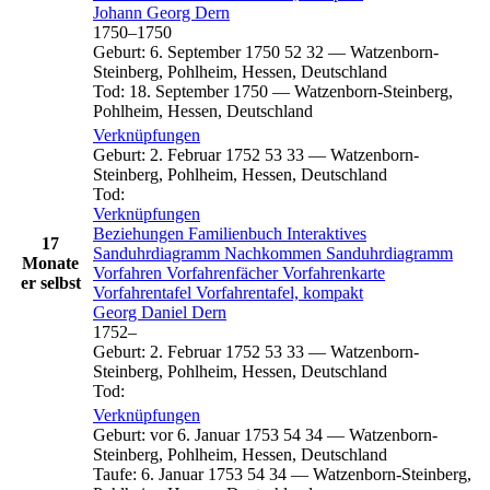
Johann Georg
Dern
1750
–
1750
Geburt
:
6. September 1750
52
32
—
Watzenborn-
Steinberg, Pohlheim, Hessen, Deutschland
Tod
:
18. September 1750
—
Watzenborn-Steinberg,
Pohlheim, Hessen, Deutschland
Verknüpfungen
Geburt
:
2. Februar 1752
53
33
—
Watzenborn-
Steinberg, Pohlheim, Hessen, Deutschland
Tod
:
Verknüpfungen
Beziehungen
Familienbuch
Interaktives
17
Sanduhrdiagramm
Nachkommen
Sanduhrdiagramm
Monate
Vorfahren
Vorfahrenfächer
Vorfahrenkarte
er selbst
Vorfahrentafel
Vorfahrentafel, kompakt
Georg Daniel
Dern
1752
–
Geburt
:
2. Februar 1752
53
33
—
Watzenborn-
Steinberg, Pohlheim, Hessen, Deutschland
Tod
:
Verknüpfungen
Geburt
:
vor 6. Januar 1753
54
34
—
Watzenborn-
Steinberg, Pohlheim, Hessen, Deutschland
Taufe
:
6. Januar 1753
54
34
—
Watzenborn-Steinberg,