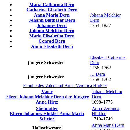
Maria Catharina
Dern
Catharina Elisabeth
Dern
Anna Maria
Dern
Johann Melchior
Johann Balthasar
Dern
Dern
Johannes
Dern
1753
–
1827
Johann Melchior
Dern
Maria Elisabetha
Dern
Conrad
Dern
Anna Elisabeth
Dern
Elisabeth Catharina
jüngere Schwester
Dern
1756
–
1762
…
Dern
jüngere Schwester
1758
–
1762
Familie des Vaters mit
Anna Veronica
Hinkler
Vater
Johann Melchior
Eltern
Johann Melchior
Dern
der Jüngere
Dern
Anna
Hirtz
1698
–
1775
Stiefmutter
Anna Veronica
Eltern
Johannes
Hinkler
Anna Maria
Hinkler
Schefer
1710
–
1749
Anna Maria
Dern
Halbschwester