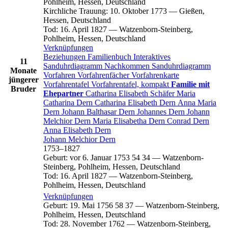
Pohlheim, Hessen, Deutschland
Kirchliche Trauung
:
10. Oktober 1773
—
Gießen,
Hessen, Deutschland
Tod
:
16. April 1827
—
Watzenborn-Steinberg,
Pohlheim, Hessen, Deutschland
Verknüpfungen
Beziehungen
Familienbuch
Interaktives
11
Sanduhrdiagramm
Nachkommen
Sanduhrdiagramm
Monate
Vorfahren
Vorfahrenfächer
Vorfahrenkarte
jüngerer
Vorfahrentafel
Vorfahrentafel, kompakt
Familie mit
Bruder
Ehepartner
Catharina Elisabeth
Schäfer
Maria
Catharina
Dern
Catharina Elisabeth
Dern
Anna Maria
Dern
Johann Balthasar
Dern
Johannes
Dern
Johann
Melchior
Dern
Maria Elisabetha
Dern
Conrad
Dern
Anna Elisabeth
Dern
Johann Melchior
Dern
1753
–
1827
Geburt
:
vor 6. Januar 1753
54
34
—
Watzenborn-
Steinberg, Pohlheim, Hessen, Deutschland
Tod
:
16. April 1827
—
Watzenborn-Steinberg,
Pohlheim, Hessen, Deutschland
Verknüpfungen
Geburt
:
19. Mai 1756
58
37
—
Watzenborn-Steinberg,
Pohlheim, Hessen, Deutschland
Tod
:
28. November 1762
—
Watzenborn-Steinberg,