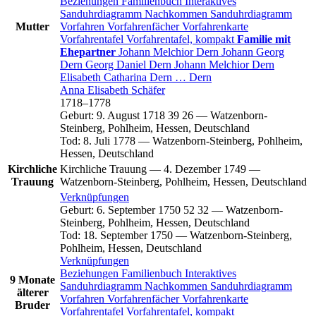
Beziehungen
Familienbuch
Interaktives
Sanduhrdiagramm
Nachkommen
Sanduhrdiagramm
Mutter
Vorfahren
Vorfahrenfächer
Vorfahrenkarte
Vorfahrentafel
Vorfahrentafel, kompakt
Familie mit
Ehepartner
Johann Melchior
Dern
Johann Georg
Dern
Georg Daniel
Dern
Johann Melchior
Dern
Elisabeth Catharina
Dern
…
Dern
Anna Elisabeth
Schäfer
1718
–
1778
Geburt
:
9. August 1718
39
26
—
Watzenborn-
Steinberg, Pohlheim, Hessen, Deutschland
Tod
:
8. Juli 1778
—
Watzenborn-Steinberg, Pohlheim,
Hessen, Deutschland
Kirchliche
Kirchliche Trauung
—
4. Dezember 1749
—
Trauung
Watzenborn-Steinberg, Pohlheim, Hessen, Deutschland
Verknüpfungen
Geburt
:
6. September 1750
52
32
—
Watzenborn-
Steinberg, Pohlheim, Hessen, Deutschland
Tod
:
18. September 1750
—
Watzenborn-Steinberg,
Pohlheim, Hessen, Deutschland
Verknüpfungen
Beziehungen
Familienbuch
Interaktives
9 Monate
Sanduhrdiagramm
Nachkommen
Sanduhrdiagramm
älterer
Vorfahren
Vorfahrenfächer
Vorfahrenkarte
Bruder
Vorfahrentafel
Vorfahrentafel, kompakt