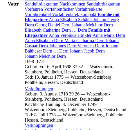
Vater
Sanduhrdiagramm
Nachkommen
Sanduhrdiagramm
Vorfahren
Vorfahrenfächer
Vorfahrenkarte
Vorfahrentafel
Vorfahrentafel, kompakt
Familie mit
Ehepartner
Anna Elisabeth
Schäfer
Johann Georg
Dern
Georg Daniel
Dern
Johann Melchior
Dern
Elisabeth Catharina
Dern
…
Dern
Familie mit
Ehepartner
Anna Veronica
Hinkler
Anna Maria
Dern
Anna Elisabeth
Dern
Maria Catharina
Dern
Johann
Caspar
Dern
Johannes
Dern
Veronica
Dern
Johann
Balthasar
Dern
…
Dern
Johann Jacob
Dern
Johann Melchior
Dern
1698
–
1775
Geburt
:
vor 6. April 1698
37
32
—
Watzenborn-
Steinberg, Pohlheim, Hessen, Deutschland
Tod
:
13. Januar 1775
—
Watzenborn-Steinberg,
Pohlheim, Hessen, Deutschland
Verknüpfungen
Geburt
:
9. August 1718
39
26
—
Watzenborn-
Steinberg, Pohlheim, Hessen, Deutschland
Kirchliche Trauung
:
4. Dezember 1749
—
Watzenborn-Steinberg, Pohlheim, Hessen, Deutschland
Tod
:
8. Juli 1778
—
Watzenborn-Steinberg, Pohlheim,
Hessen, Deutschland
Verknüpfungen