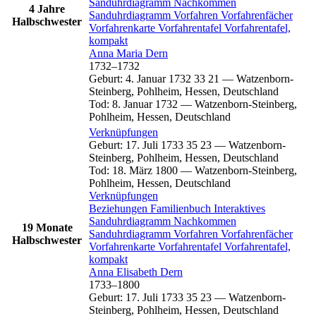
Sanduhrdiagramm
Nachkommen
4 Jahre
Sanduhrdiagramm
Vorfahren
Vorfahrenfächer
Halbschwester
Vorfahrenkarte
Vorfahrentafel
Vorfahrentafel,
kompakt
Anna Maria
Dern
1732
–
1732
Geburt
:
4. Januar 1732
33
21
—
Watzenborn-
Steinberg, Pohlheim, Hessen, Deutschland
Tod
:
8. Januar 1732
—
Watzenborn-Steinberg,
Pohlheim, Hessen, Deutschland
Verknüpfungen
Geburt
:
17. Juli 1733
35
23
—
Watzenborn-
Steinberg, Pohlheim, Hessen, Deutschland
Tod
:
18. März 1800
—
Watzenborn-Steinberg,
Pohlheim, Hessen, Deutschland
Verknüpfungen
Beziehungen
Familienbuch
Interaktives
Sanduhrdiagramm
Nachkommen
19 Monate
Sanduhrdiagramm
Vorfahren
Vorfahrenfächer
Halbschwester
Vorfahrenkarte
Vorfahrentafel
Vorfahrentafel,
kompakt
Anna Elisabeth
Dern
1733
–
1800
Geburt
:
17. Juli 1733
35
23
—
Watzenborn-
Steinberg, Pohlheim, Hessen, Deutschland