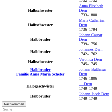
1732
–
1732
Anna Elisabeth
Halbschwester
Dern
1733
–
1800
Maria Catharina
Halbschwester
Dern
1736
–
1794
Johann Caspar
Halbbruder
Dern
1739
–
1756
Johannes
Dern
Halbbruder
1742
–
1762
Veronica
Dern
Halbschwester
1745
–
1745
Johann Balthasar
Halbbruder
Dern
Familie
Anna Maria
Schefer
1746
–
1806
…
Dern
Halbgeschwister
1749
–
1749
Johann Jacob
Dern
Halbbruder
1749
–
1749
Nachkommen