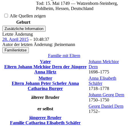
Tod
:
15. Mai 1749
—
Watzenborn-Steinberg,
Pohlheim, Hessen, Deutschland
Alle Quellen zeigen
Geburt
Zusätzliche Information
Letzte Änderung
28. April 2015
–
10:48:37
Autor der letzten Änderung
:
jheinemann
Familienlotse
Familie mit Eltern
Vater
Johann Melchior
Eltern
Johann Melchior
Dern
der Jüngere
Dern
Anna
Hirtz
1698
–
1775
Mutter
Anna Elisabeth
Eltern
Johann Peter
Schefer
Anna
Schäfer
Catharina
Burger
1718
–
1778
Johann Georg
Dern
älterer Bruder
1750
–
1750
Georg Daniel
Dern
er selbst
1752
–
jüngerer Bruder
Familie
Catharina Elisabeth
Schäfer