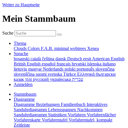
Weiter zu Hauptseite
Mein Stammbaum
Suche
Thema
Clouds
Colors
F.A.B.
minimal
webtrees
Xenea
Sprache
bosanski
català
čeština
dansk
Deutsch
eesti
American English
British English
español
français
hrvatski
íslenska
italiano
lietuvių
magyar
Nederlands
polski
português
slovenčina
slovenščina
suomi
svenska
Türkçe
Ελληνικά
български
қазақ тілі
русский
українська
עברית
Anmelden
Stammbaum
Diagramme
Diagramme
Beziehungen
Familienbuch
Interaktives
Sanduhrdiagramm
Lebensspannen
Nachkommen
Sanduhrdiagramm
Statistiken
Vorfahren
Vorfahrenfächer
Vorfahrenkarte
Vorfahrentafel
Vorfahrentafel, kompakt
Zeitleiste