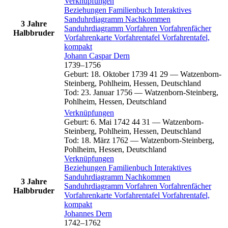
Verknüpfungen
Beziehungen
Familienbuch
Interaktives
Sanduhrdiagramm
Nachkommen
3 Jahre
Sanduhrdiagramm
Vorfahren
Vorfahrenfächer
Halbbruder
Vorfahrenkarte
Vorfahrentafel
Vorfahrentafel,
kompakt
Johann Caspar
Dern
1739
–
1756
Geburt
:
18. Oktober 1739
41
29
—
Watzenborn-
Steinberg, Pohlheim, Hessen, Deutschland
Tod
:
23. Januar 1756
—
Watzenborn-Steinberg,
Pohlheim, Hessen, Deutschland
Verknüpfungen
Geburt
:
6. Mai 1742
44
31
—
Watzenborn-
Steinberg, Pohlheim, Hessen, Deutschland
Tod
:
18. März 1762
—
Watzenborn-Steinberg,
Pohlheim, Hessen, Deutschland
Verknüpfungen
Beziehungen
Familienbuch
Interaktives
Sanduhrdiagramm
Nachkommen
3 Jahre
Sanduhrdiagramm
Vorfahren
Vorfahrenfächer
Halbbruder
Vorfahrenkarte
Vorfahrentafel
Vorfahrentafel,
kompakt
Johannes
Dern
1742
–
1762