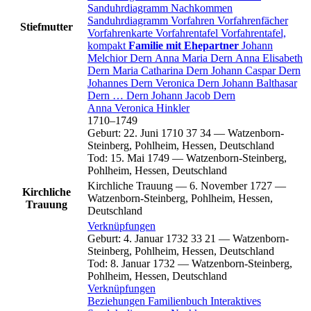
Sanduhrdiagramm
Nachkommen
Sanduhrdiagramm
Vorfahren
Vorfahrenfächer
Stiefmutter
Vorfahrenkarte
Vorfahrentafel
Vorfahrentafel,
kompakt
Familie mit Ehepartner
Johann
Melchior
Dern
Anna Maria
Dern
Anna Elisabeth
Dern
Maria Catharina
Dern
Johann Caspar
Dern
Johannes
Dern
Veronica
Dern
Johann Balthasar
Dern
…
Dern
Johann Jacob
Dern
Anna Veronica
Hinkler
1710
–
1749
Geburt
:
22. Juni 1710
37
34
—
Watzenborn-
Steinberg, Pohlheim, Hessen, Deutschland
Tod
:
15. Mai 1749
—
Watzenborn-Steinberg,
Pohlheim, Hessen, Deutschland
Kirchliche Trauung
—
6. November 1727
—
Kirchliche
Watzenborn-Steinberg, Pohlheim, Hessen,
Trauung
Deutschland
Verknüpfungen
Geburt
:
4. Januar 1732
33
21
—
Watzenborn-
Steinberg, Pohlheim, Hessen, Deutschland
Tod
:
8. Januar 1732
—
Watzenborn-Steinberg,
Pohlheim, Hessen, Deutschland
Verknüpfungen
Beziehungen
Familienbuch
Interaktives