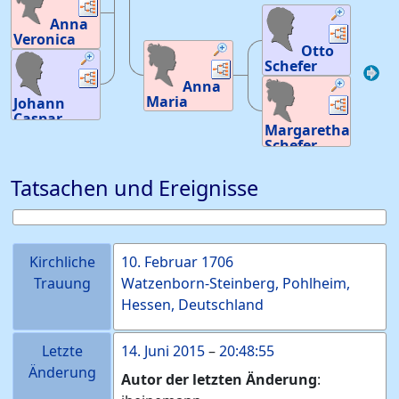
Verknüpfungen
Verknüpfungen
Geburt
:
20.
Watzenborn-
März 1708
Hessen,
November
Steinberg,
Anna
35
32
—
Deutschland
Verknüpf
Verknü
1642
27
Pohlheim,
Watzenborn-
Veronica
Tod
:
27. März
18
—
Hessen,
Otto
Steinberg,
1693
—
Hinkler
Watzenborn-
Deutschland
Verknüpfungen
Verknüpfungen
Schefer
Pohlheim,
Watzenborn-
Geburt
:
22.
Steinberg,
Verknüpfungen
Verknüpfungen
Tod
:
29. Mai
Hessen,
Steinberg,
Geburt
:
16.
Juni 1710
Pohlheim,
Anna
1727
—
Deutschland
Pohlheim,
Dezember
37
34
—
Hessen,
Maria
Verknüpf
Verknü
Watzenborn-
Johann
Tod
:
17.
Hessen,
1645
25
Watzenborn-
Deutschland
Steinberg,
Schefer
Caspar
September
Deutschland
25
—
Steinberg,
Tod
:
9. März
Pohlheim,
Margaretha
Geburt
:
25.
1708
—
Hinkler
Watzenborn-
Pohlheim,
1717
—
Hessen,
Schefer
Juni 1675
Watzenborn-
Steinberg,
Geburt
:
27.
Hessen,
Watzenborn-
Deutschland
29
23
—
Steinberg,
Geburt
:
15.
Pohlheim,
Oktober 1712
Deutschland
Steinberg,
Watzenborn-
Pohlheim,
Februar 1652
Hessen,
40
37
—
Tod
:
15. Mai
Pohlheim,
Tatsachen und Ereignisse
Steinberg,
Hessen,
39
31
—
Deutschland
Watzenborn-
1749
—
Hessen,
Pohlheim,
Deutschland
Watzenborn-
Tod
:
1. Juli
Steinberg,
Watzenborn-
Deutschland
Hessen,
Steinberg,
1719
—
Pohlheim,
Steinberg,
Deutschland
Pohlheim,
Watzenborn-
Hessen,
Pohlheim,
Tod
:
16.
Hessen,
Steinberg,
Deutschland
Hessen,
Dezember
Deutschland
Pohlheim,
Tod
:
18. April
Deutschland
Kirchliche
10. Februar 1706
1718
—
Tod
:
23.
Hessen,
1775
—
Watzenborn-
Februar 1696
Deutschland
Trauung
Watzenborn-Steinberg, Pohlheim,
Watzenborn-
Steinberg,
—
Steinberg,
Hessen, Deutschland
Pohlheim,
Watzenborn-
Pohlheim,
Hessen,
Steinberg,
Hessen,
Deutschland
Pohlheim,
Deutschland
Hessen,
Letzte
14. Juni 2015
–
20:48:55
Deutschland
Änderung
Autor der letzten Änderung
: