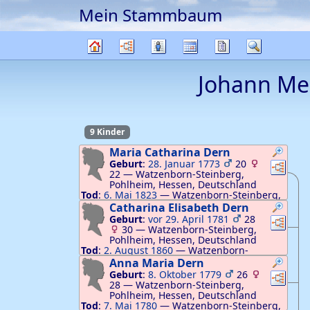
Mein Stammbaum
Weiter zu Hauptseite
Diagramme
Listen
Kalender
Berichte
Suche
Stammbaum
Johann Me
9 Kinder
Maria Catharina
Dern
Geburt
:
28. Januar 1773
20
Verknü
Ver
22
—
Watzenborn-Steinberg,
Pohlheim, Hessen, Deutschland
Tod
:
6. Mai 1823
—
Watzenborn-Steinberg,
Pohlheim, Hessen, Deutschland
Catharina Elisabeth
Dern
Geburt
:
vor 29. April 1781
28
Verknü
Ver
30
—
Watzenborn-Steinberg,
Pohlheim, Hessen, Deutschland
Tod
:
2. August 1860
—
Watzenborn-
Steinberg, Pohlheim, Hessen, Deutschland
Anna Maria
Dern
Geburt
:
8. Oktober 1779
26
Verknü
Ver
28
—
Watzenborn-Steinberg,
Pohlheim, Hessen, Deutschland
Tod
:
7. Mai 1780
—
Watzenborn-Steinberg,