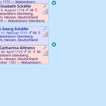
ar 1775
—
Watzenborn-
hlheim, Hessen, Deutschland
Elisabeth
Schäfer
:
9. August 1718
39
Verknüpfungen
Verknüpfungen
tzenborn-Steinberg,
m, Hessen, Deutschland
78
—
Watzenborn-Steinberg,
ssen, Deutschland
n Georg
Schäfer
:
11. Februar 1711
56
Verknüpfungen
Verknüpfungen
tzenborn-Steinberg,
m, Hessen, Deutschland
 Catharina
Althenn
:
30. April 1719
31
30
Verknüpfungen
Verknüpfungen
enborn-Steinberg,
m, Hessen, Deutschland
mber 1781
—
Watzenborn-
hlheim, Hessen, Deutschland