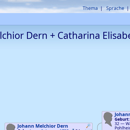
Thema
Sprache
lchior
Dern
+
Catharina Elisa
pfungen
knüpfungen
pfungen
knüpfungen
Johan
pfungen
knüpfungen
Geburt
32
—
Wa
Johann Melchior
Dern
Pohlhei