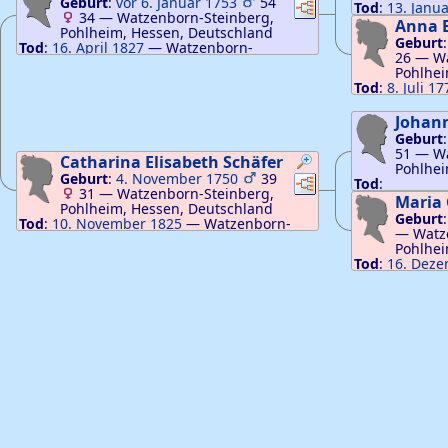
Geburt
:
vor 6. Januar 1753
54
Verknüpfungen
Verknüpfungen
Tod
:
13. Janu
34
—
Watzenborn-Steinberg,
Steinberg, Po
Anna 
pfungen
knüpfungen
Pohlheim, Hessen, Deutschland
Geburt
Tod
:
16. April 1827
—
Watzenborn-
26
—
Wa
Steinberg, Pohlheim, Hessen, Deutschland
Pohlhei
Tod
:
8. Juli 17
Pohlheim, He
pfungen
knüpfungen
Johan
Geburt
51
—
Wa
Catharina Elisabeth
Schäfer
Pohlhei
Geburt
:
4. November 1750
39
Verknüpfungen
Verknüpfungen
Tod
:
pfungen
knüpfungen
31
—
Watzenborn-Steinberg,
Maria
Pohlheim, Hessen, Deutschland
Geburt
Tod
:
10. November 1825
—
Watzenborn-
—
Watz
Steinberg, Pohlheim, Hessen, Deutschland
Pohlhei
Tod
:
16. Deze
pfungen
knüpfungen
Steinberg, Po
pfungen
knüpfungen
pfungen
knüpfungen