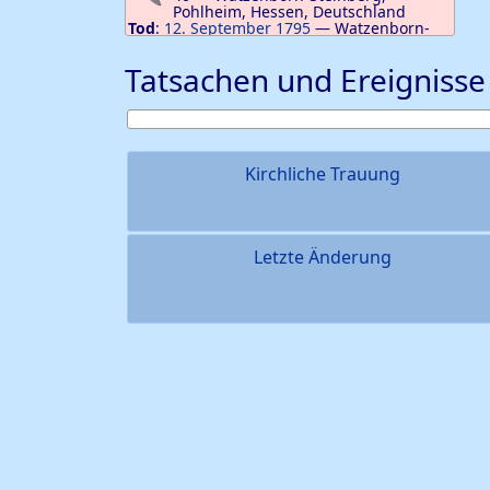
Pohlheim, Hessen, Deutschland
Tod
:
12. September 1795
—
Watzenborn-
Steinberg, Pohlheim, Hessen, Deutschland
Tatsachen und Ereignisse
Kirchliche Trauung
Letzte Änderung