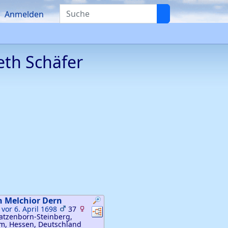
Suche
Anmelden
beth
Schäfer
n Melchior
Dern
:
vor 6. April 1698
37
Verknüpfungen
Verknüpfungen
tzenborn-Steinberg,
m, Hessen, Deutschland