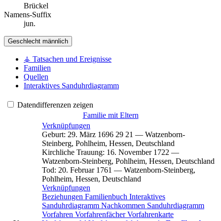
Brückel
Namens-Suffix
jun.
Geschlecht
männlich
⚶ Tatsachen und Ereignisse
Familien
Quellen
Interaktives Sanduhrdiagramm
Datendifferenzen zeigen
Familie mit Eltern
Verknüpfungen
Geburt
:
29. März 1696
29
21
—
Watzenborn-
Steinberg, Pohlheim, Hessen, Deutschland
Kirchliche Trauung
:
16. November 1722
—
Watzenborn-Steinberg, Pohlheim, Hessen, Deutschland
Tod
:
20. Februar 1761
—
Watzenborn-Steinberg,
Pohlheim, Hessen, Deutschland
Verknüpfungen
Beziehungen
Familienbuch
Interaktives
Sanduhrdiagramm
Nachkommen
Sanduhrdiagramm
Vorfahren
Vorfahrenfächer
Vorfahrenkarte