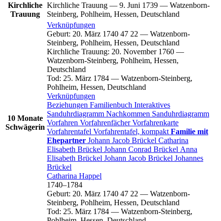
Kirchliche
Kirchliche Trauung
—
9. Juni 1739
—
Watzenborn-
Trauung
Steinberg, Pohlheim, Hessen, Deutschland
Verknüpfungen
Geburt
:
20. März 1740
47
22
—
Watzenborn-
Steinberg, Pohlheim, Hessen, Deutschland
Kirchliche Trauung
:
20. November 1760
—
Watzenborn-Steinberg, Pohlheim, Hessen,
Deutschland
Tod
:
25. März 1784
—
Watzenborn-Steinberg,
Pohlheim, Hessen, Deutschland
Verknüpfungen
Beziehungen
Familienbuch
Interaktives
Sanduhrdiagramm
Nachkommen
Sanduhrdiagramm
10 Monate
Vorfahren
Vorfahrenfächer
Vorfahrenkarte
Schwägerin
Vorfahrentafel
Vorfahrentafel, kompakt
Familie mit
Ehepartner
Johann Jacob
Brückel
Catharina
Elisabeth
Brückel
Johann Conrad
Brückel
Anna
Elisabeth
Brückel
Johann Jacob
Brückel
Johannes
Brückel
Catharina
Happel
1740
–
1784
Geburt
:
20. März 1740
47
22
—
Watzenborn-
Steinberg, Pohlheim, Hessen, Deutschland
Tod
:
25. März 1784
—
Watzenborn-Steinberg,
Pohlheim, Hessen, Deutschland