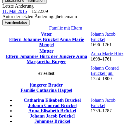
Zusätzliche Information
Letzte Änderung
11. Mai 2015
–
15:22:09
Autor der letzten Änderung
:
jheinemann
Familienlotse
Familie mit Eltern
Vater
Johann Jacob
Eltern
Johannes
Brückel
Anna Marie
Brückel
Mengel
1696
–
1761
Mutter
Anna Marie
Hirtz
Eltern
Johannes
Hirtz
der Jüngere
Anna
1698
–
1761
Margaretha
Burger
Johann Conrad
er selbst
Brückel
jun.
1724
–
1800
jüngerer Bruder
Familie
Catharina
Happel
Catharina Elisabeth
Brückel
Johann Jacob
Johann Conrad
Brückel
Brückel
Anna Elisabeth
Brückel
1739
–
1787
Johann Jacob
Brückel
Johannes
Brückel