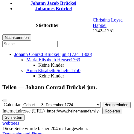
Johann Jacob
Brückel
Johannes
Brückel
Christina Loysa
Stieftochter
Happel
1742
–
1751
Nachkommen
Johann Conrad
Brückel
jun.
(
1724
–
1800
)
Maria Elisabeth
Heuser
1769
Keine Kinder
Anna Elisabeth
Schefer
1750
Keine Kinder
Teilen —
Johann Conrad
Brückel
jun.
iCalendar
Herunterladen
Internetadresse (URL)
Kopieren
Schließen
webtrees
Diese Seite wurde bisher
204
mal angesehen.
Datenschutzerklärung