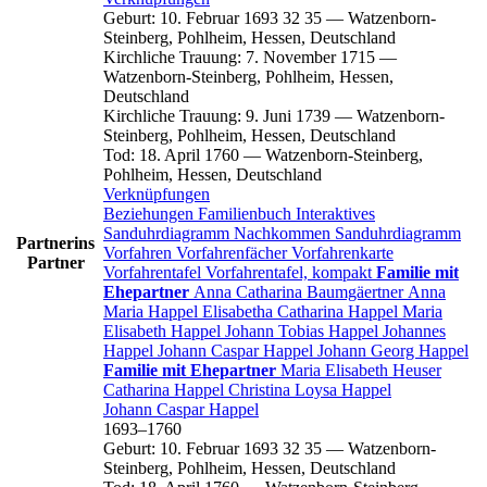
Geburt
:
10. Februar 1693
32
35
—
Watzenborn-
Steinberg, Pohlheim, Hessen, Deutschland
Kirchliche Trauung
:
7. November 1715
—
Watzenborn-Steinberg, Pohlheim, Hessen,
Deutschland
Kirchliche Trauung
:
9. Juni 1739
—
Watzenborn-
Steinberg, Pohlheim, Hessen, Deutschland
Tod
:
18. April 1760
—
Watzenborn-Steinberg,
Pohlheim, Hessen, Deutschland
Verknüpfungen
Beziehungen
Familienbuch
Interaktives
Sanduhrdiagramm
Nachkommen
Sanduhrdiagramm
Partnerins
Vorfahren
Vorfahrenfächer
Vorfahrenkarte
Partner
Vorfahrentafel
Vorfahrentafel, kompakt
Familie mit
Ehepartner
Anna Catharina
Baumgäertner
Anna
Maria
Happel
Elisabetha Catharina
Happel
Maria
Elisabeth
Happel
Johann Tobias
Happel
Johannes
Happel
Johann Caspar
Happel
Johann Georg
Happel
Familie mit Ehepartner
Maria Elisabeth
Heuser
Catharina
Happel
Christina Loysa
Happel
Johann Caspar
Happel
1693
–
1760
Geburt
:
10. Februar 1693
32
35
—
Watzenborn-
Steinberg, Pohlheim, Hessen, Deutschland