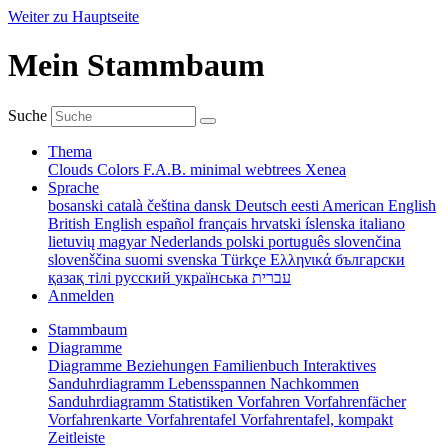
Weiter zu Hauptseite
Mein Stammbaum
Suche
Thema
Clouds
Colors
F.A.B.
minimal
webtrees
Xenea
Sprache
bosanski
català
čeština
dansk
Deutsch
eesti
American English
British English
español
français
hrvatski
íslenska
italiano
lietuvių
magyar
Nederlands
polski
português
slovenčina
slovenščina
suomi
svenska
Türkçe
Ελληνικά
български
қазақ тілі
русский
українська
עברית
Anmelden
Stammbaum
Diagramme
Diagramme
Beziehungen
Familienbuch
Interaktives
Sanduhrdiagramm
Lebensspannen
Nachkommen
Sanduhrdiagramm
Statistiken
Vorfahren
Vorfahrenfächer
Vorfahrenkarte
Vorfahrentafel
Vorfahrentafel, kompakt
Zeitleiste