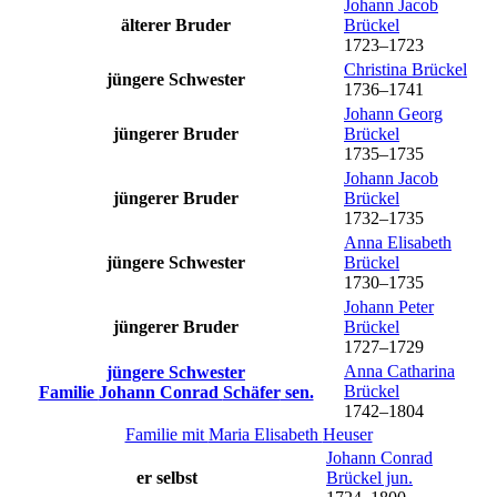
Johann Jacob
älterer Bruder
Brückel
1723
–
1723
Christina
Brückel
jüngere Schwester
1736
–
1741
Johann Georg
jüngerer Bruder
Brückel
1735
–
1735
Johann Jacob
jüngerer Bruder
Brückel
1732
–
1735
Anna Elisabeth
jüngere Schwester
Brückel
1730
–
1735
Johann Peter
jüngerer Bruder
Brückel
1727
–
1729
Anna Catharina
jüngere Schwester
Brückel
Familie
Johann Conrad
Schäfer
sen.
1742
–
1804
Familie mit
Maria Elisabeth
Heuser
Johann Conrad
er selbst
Brückel
jun.