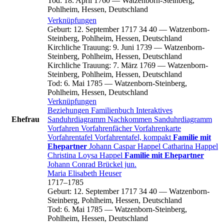
Tod
:
18. April 1760
—
Watzenborn-Steinberg,
Pohlheim, Hessen, Deutschland
Verknüpfungen
Geburt
:
12. September 1717
34
40
—
Watzenborn-
Steinberg, Pohlheim, Hessen, Deutschland
Kirchliche Trauung
:
9. Juni 1739
—
Watzenborn-
Steinberg, Pohlheim, Hessen, Deutschland
Kirchliche Trauung
:
7. März 1769
—
Watzenborn-
Steinberg, Pohlheim, Hessen, Deutschland
Tod
:
6. Mai 1785
—
Watzenborn-Steinberg,
Pohlheim, Hessen, Deutschland
Verknüpfungen
Beziehungen
Familienbuch
Interaktives
Ehefrau
Sanduhrdiagramm
Nachkommen
Sanduhrdiagramm
Vorfahren
Vorfahrenfächer
Vorfahrenkarte
Vorfahrentafel
Vorfahrentafel, kompakt
Familie mit
Ehepartner
Johann Caspar
Happel
Catharina
Happel
Christina Loysa
Happel
Familie mit Ehepartner
Johann Conrad
Brückel
jun.
Maria Elisabeth
Heuser
1717
–
1785
Geburt
:
12. September 1717
34
40
—
Watzenborn-
Steinberg, Pohlheim, Hessen, Deutschland
Tod
:
6. Mai 1785
—
Watzenborn-Steinberg,
Pohlheim, Hessen, Deutschland