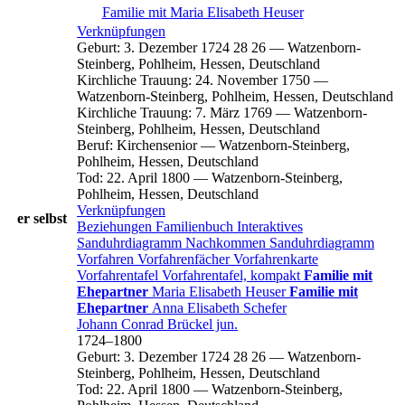
Familie mit
Maria Elisabeth
Heuser
Verknüpfungen
Geburt
:
3. Dezember 1724
28
26
—
Watzenborn-
Steinberg, Pohlheim, Hessen, Deutschland
Kirchliche Trauung
:
24. November 1750
—
Watzenborn-Steinberg, Pohlheim, Hessen, Deutschland
Kirchliche Trauung
:
7. März 1769
—
Watzenborn-
Steinberg, Pohlheim, Hessen, Deutschland
Beruf
:
Kirchensenior
—
Watzenborn-Steinberg,
Pohlheim, Hessen, Deutschland
Tod
:
22. April 1800
—
Watzenborn-Steinberg,
Pohlheim, Hessen, Deutschland
Verknüpfungen
er selbst
Beziehungen
Familienbuch
Interaktives
Sanduhrdiagramm
Nachkommen
Sanduhrdiagramm
Vorfahren
Vorfahrenfächer
Vorfahrenkarte
Vorfahrentafel
Vorfahrentafel, kompakt
Familie mit
Ehepartner
Maria Elisabeth
Heuser
Familie mit
Ehepartner
Anna Elisabeth
Schefer
Johann Conrad
Brückel
jun.
1724
–
1800
Geburt
:
3. Dezember 1724
28
26
—
Watzenborn-
Steinberg, Pohlheim, Hessen, Deutschland
Tod
:
22. April 1800
—
Watzenborn-Steinberg,