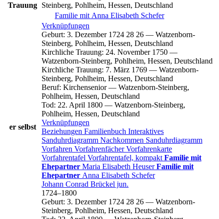
Trauung
Steinberg, Pohlheim, Hessen, Deutschland
Familie mit
Anna Elisabeth
Schefer
Verknüpfungen
Geburt
:
3. Dezember 1724
28
26
—
Watzenborn-
Steinberg, Pohlheim, Hessen, Deutschland
Kirchliche Trauung
:
24. November 1750
—
Watzenborn-Steinberg, Pohlheim, Hessen, Deutschland
Kirchliche Trauung
:
7. März 1769
—
Watzenborn-
Steinberg, Pohlheim, Hessen, Deutschland
Beruf
:
Kirchensenior
—
Watzenborn-Steinberg,
Pohlheim, Hessen, Deutschland
Tod
:
22. April 1800
—
Watzenborn-Steinberg,
Pohlheim, Hessen, Deutschland
Verknüpfungen
er selbst
Beziehungen
Familienbuch
Interaktives
Sanduhrdiagramm
Nachkommen
Sanduhrdiagramm
Vorfahren
Vorfahrenfächer
Vorfahrenkarte
Vorfahrentafel
Vorfahrentafel, kompakt
Familie mit
Ehepartner
Maria Elisabeth
Heuser
Familie mit
Ehepartner
Anna Elisabeth
Schefer
Johann Conrad
Brückel
jun.
1724
–
1800
Geburt
:
3. Dezember 1724
28
26
—
Watzenborn-
Steinberg, Pohlheim, Hessen, Deutschland