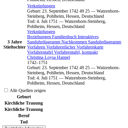
Verknüpfungen
Geburt
:
23. September 1742
49
25
—
Watzenborn-
Steinberg, Pohlheim, Hessen, Deutschland
Tod
:
4. Juli 1751
—
Watzenborn-Steinberg,
Pohlheim, Hessen, Deutschland
Verknüpfungen
Beziehungen
Familienbuch
Interaktives
3 Jahre
Sanduhrdiagramm
Nachkommen
Sanduhrdiagramm
Stieftochter
Vorfahren
Vorfahrenfächer
Vorfahrenkarte
Vorfahrentafel
Vorfahrentafel, kompakt
Christina Loysa
Happel
1742
–
1751
Geburt
:
23. September 1742
49
25
—
Watzenborn-
Steinberg, Pohlheim, Hessen, Deutschland
Tod
:
4. Juli 1751
—
Watzenborn-Steinberg,
Pohlheim, Hessen, Deutschland
Alle Quellen zeigen
Geburt
Kirchliche Trauung
Kirchliche Trauung
Beruf
Tod