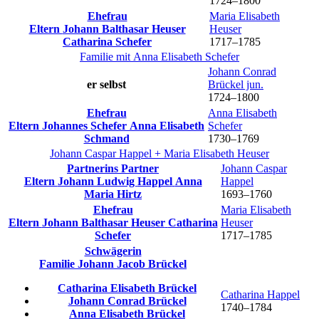
1724
–
1800
Ehefrau
Maria Elisabeth
Eltern
Johann Balthasar
Heuser
Heuser
Catharina
Schefer
1717
–
1785
Familie mit
Anna Elisabeth
Schefer
Johann Conrad
er selbst
Brückel
jun.
1724
–
1800
Ehefrau
Anna Elisabeth
Eltern
Johannes
Schefer
Anna Elisabeth
Schefer
Schmand
1730
–
1769
Johann Caspar
Happel
+
Maria Elisabeth
Heuser
Partnerins Partner
Johann Caspar
Eltern
Johann Ludwig
Happel
Anna
Happel
Maria
Hirtz
1693
–
1760
Ehefrau
Maria Elisabeth
Eltern
Johann Balthasar
Heuser
Catharina
Heuser
Schefer
1717
–
1785
Schwägerin
Familie
Johann Jacob
Brückel
Catharina Elisabeth
Brückel
Catharina
Happel
Johann Conrad
Brückel
1740
–
1784
Anna Elisabeth
Brückel