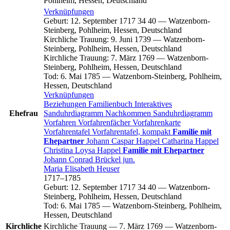
Pohlheim, Hessen, Deutschland
Verknüpfungen
Geburt
:
12. September 1717
34
40
—
Watzenborn-
Steinberg, Pohlheim, Hessen, Deutschland
Kirchliche Trauung
:
9. Juni 1739
—
Watzenborn-
Steinberg, Pohlheim, Hessen, Deutschland
Kirchliche Trauung
:
7. März 1769
—
Watzenborn-
Steinberg, Pohlheim, Hessen, Deutschland
Tod
:
6. Mai 1785
—
Watzenborn-Steinberg, Pohlheim,
Hessen, Deutschland
Verknüpfungen
Beziehungen
Familienbuch
Interaktives
Ehefrau
Sanduhrdiagramm
Nachkommen
Sanduhrdiagramm
Vorfahren
Vorfahrenfächer
Vorfahrenkarte
Vorfahrentafel
Vorfahrentafel, kompakt
Familie mit
Ehepartner
Johann Caspar
Happel
Catharina
Happel
Christina Loysa
Happel
Familie mit Ehepartner
Johann Conrad
Brückel
jun.
Maria Elisabeth
Heuser
1717
–
1785
Geburt
:
12. September 1717
34
40
—
Watzenborn-
Steinberg, Pohlheim, Hessen, Deutschland
Tod
:
6. Mai 1785
—
Watzenborn-Steinberg, Pohlheim,
Hessen, Deutschland
Kirchliche
Kirchliche Trauung
—
7. März 1769
—
Watzenborn-