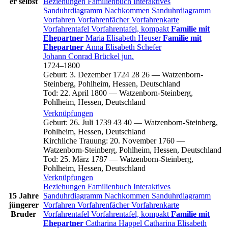
er selbst
Beziehungen
Familienbuch
Interaktives
Sanduhrdiagramm
Nachkommen
Sanduhrdiagramm
Vorfahren
Vorfahrenfächer
Vorfahrenkarte
Vorfahrentafel
Vorfahrentafel, kompakt
Familie mit
Ehepartner
Maria Elisabeth
Heuser
Familie mit
Ehepartner
Anna Elisabeth
Schefer
Johann Conrad
Brückel
jun.
1724
–
1800
Geburt
:
3. Dezember 1724
28
26
—
Watzenborn-
Steinberg, Pohlheim, Hessen, Deutschland
Tod
:
22. April 1800
—
Watzenborn-Steinberg,
Pohlheim, Hessen, Deutschland
Verknüpfungen
Geburt
:
26. Juli 1739
43
40
—
Watzenborn-Steinberg,
Pohlheim, Hessen, Deutschland
Kirchliche Trauung
:
20. November 1760
—
Watzenborn-Steinberg, Pohlheim, Hessen, Deutschland
Tod
:
25. März 1787
—
Watzenborn-Steinberg,
Pohlheim, Hessen, Deutschland
Verknüpfungen
Beziehungen
Familienbuch
Interaktives
15 Jahre
Sanduhrdiagramm
Nachkommen
Sanduhrdiagramm
jüngerer
Vorfahren
Vorfahrenfächer
Vorfahrenkarte
Bruder
Vorfahrentafel
Vorfahrentafel, kompakt
Familie mit
Ehepartner
Catharina
Happel
Catharina Elisabeth