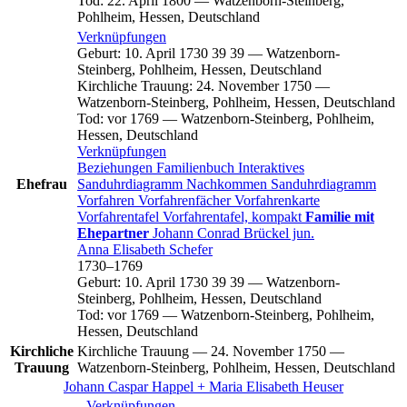
Tod
:
22. April 1800
—
Watzenborn-Steinberg,
Pohlheim, Hessen, Deutschland
Verknüpfungen
Geburt
:
10. April 1730
39
39
—
Watzenborn-
Steinberg, Pohlheim, Hessen, Deutschland
Kirchliche Trauung
:
24. November 1750
—
Watzenborn-Steinberg, Pohlheim, Hessen, Deutschland
Tod
:
vor 1769
—
Watzenborn-Steinberg, Pohlheim,
Hessen, Deutschland
Verknüpfungen
Beziehungen
Familienbuch
Interaktives
Ehefrau
Sanduhrdiagramm
Nachkommen
Sanduhrdiagramm
Vorfahren
Vorfahrenfächer
Vorfahrenkarte
Vorfahrentafel
Vorfahrentafel, kompakt
Familie mit
Ehepartner
Johann Conrad
Brückel
jun.
Anna Elisabeth
Schefer
1730
–
1769
Geburt
:
10. April 1730
39
39
—
Watzenborn-
Steinberg, Pohlheim, Hessen, Deutschland
Tod
:
vor 1769
—
Watzenborn-Steinberg, Pohlheim,
Hessen, Deutschland
Kirchliche
Kirchliche Trauung
—
24. November 1750
—
Trauung
Watzenborn-Steinberg, Pohlheim, Hessen, Deutschland
Johann Caspar
Happel
+
Maria Elisabeth
Heuser
Verknüpfungen