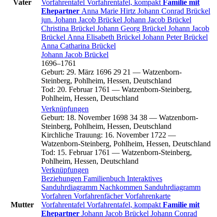
Vater
Vorfahrentafel
Vorfahrentafel, kompakt
Familie mit
Ehepartner
Anna Marie
Hirtz
Johann Conrad
Brückel
jun.
Johann Jacob
Brückel
Johann Jacob
Brückel
Christina
Brückel
Johann Georg
Brückel
Johann Jacob
Brückel
Anna Elisabeth
Brückel
Johann Peter
Brückel
Anna Catharina
Brückel
Johann Jacob
Brückel
1696
–
1761
Geburt
:
29. März 1696
29
21
—
Watzenborn-
Steinberg, Pohlheim, Hessen, Deutschland
Tod
:
20. Februar 1761
—
Watzenborn-Steinberg,
Pohlheim, Hessen, Deutschland
Verknüpfungen
Geburt
:
18. November 1698
34
38
—
Watzenborn-
Steinberg, Pohlheim, Hessen, Deutschland
Kirchliche Trauung
:
16. November 1722
—
Watzenborn-Steinberg, Pohlheim, Hessen, Deutschland
Tod
:
15. Februar 1761
—
Watzenborn-Steinberg,
Pohlheim, Hessen, Deutschland
Verknüpfungen
Beziehungen
Familienbuch
Interaktives
Sanduhrdiagramm
Nachkommen
Sanduhrdiagramm
Vorfahren
Vorfahrenfächer
Vorfahrenkarte
Mutter
Vorfahrentafel
Vorfahrentafel, kompakt
Familie mit
Ehepartner
Johann Jacob
Brückel
Johann Conrad