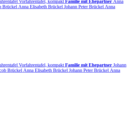
ahrentafel
Vorfahrentafel, kompakt
Familie mit Ehepartner
Anna
ob
Brückel
Anna Elisabeth
Brückel
Johann Peter
Brückel
Anna
ahrentafel
Vorfahrentafel, kompakt
Familie mit Ehepartner
Johann
acob
Brückel
Anna Elisabeth
Brückel
Johann Peter
Brückel
Anna