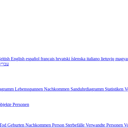
ritish English
español
français
hrvatski
íslenska
italiano
lietuvių
magya
עברי
diagramm
Lebensspannen
Nachkommen
Sanduhrdiagramm
Statistiken
V
bjekte
Personen
/Tod
Geburten
Nachkommen
Person
Sterbefälle
Verwandte Personen
V