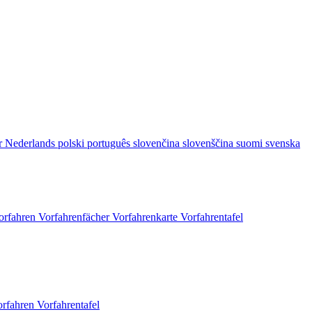
r
Nederlands
polski
português
slovenčina
slovenščina
suomi
svenska
orfahren
Vorfahrenfächer
Vorfahrenkarte
Vorfahrentafel
orfahren
Vorfahrentafel