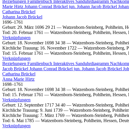
Beziehungen
Familienbuch
Interaktives Sanduhrdiagramm
Nachkom
Marie
Hirtz
Johann Conrad
Brückel
jun.
Johann Jacob
Brückel
Johan
Catharina
Brückel
Johann Jacob
Brückel
1696
–
1761
Geburt
:
29. März 1696
29
21
—
Watzenborn-Steinberg, Pohlheim, H
Tod
:
20. Februar 1761
—
Watzenborn-Steinberg, Pohlheim, Hessen,
Verknüpfungen
Geburt
:
18. November 1698
34
38
—
Watzenborn-Steinberg, Pohlhe
Kirchliche Trauung
:
16. November 1722
—
Watzenborn-Steinberg, P
Tod
:
15. Februar 1761
—
Watzenborn-Steinberg, Pohlheim, Hessen,
Verknüpfungen
Beziehungen
Familienbuch
Interaktives Sanduhrdiagramm
Nachkom
Jacob
Brückel
Johann Conrad
Brückel
jun.
Johann Jacob
Brückel
Jo
Catharina
Brückel
Anna Marie
Hirtz
1698
–
1761
Geburt
:
18. November 1698
34
38
—
Watzenborn-Steinberg, Pohlhe
Tod
:
15. Februar 1761
—
Watzenborn-Steinberg, Pohlheim, Hessen,
Verknüpfungen
Geburt
:
12. September 1717
34
40
—
Watzenborn-Steinberg, Pohlhe
Kirchliche Trauung
:
9. Juni 1739
—
Watzenborn-Steinberg, Pohlheim
Kirchliche Trauung
:
7. März 1769
—
Watzenborn-Steinberg, Pohlhei
Tod
:
6. Mai 1785
—
Watzenborn-Steinberg, Pohlheim, Hessen, Deut
Verknüpfungen