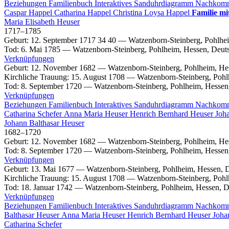
Beziehungen
Familienbuch
Interaktives Sanduhrdiagramm
Nachkom
Caspar
Happel
Catharina
Happel
Christina Loysa
Happel
Familie mi
Maria Elisabeth
Heuser
1717
–
1785
Geburt
:
12. September 1717
34
40
—
Watzenborn-Steinberg, Pohlhe
Tod
:
6. Mai 1785
—
Watzenborn-Steinberg, Pohlheim, Hessen, Deut
Verknüpfungen
Geburt
:
12. November 1682
—
Watzenborn-Steinberg, Pohlheim, He
Kirchliche Trauung
:
15. August 1708
—
Watzenborn-Steinberg, Pohl
Tod
:
8. September 1720
—
Watzenborn-Steinberg, Pohlheim, Hessen
Verknüpfungen
Beziehungen
Familienbuch
Interaktives Sanduhrdiagramm
Nachkom
Catharina
Schefer
Anna Maria
Heuser
Henrich Bernhard
Heuser
Joh
Johann Balthasar
Heuser
1682
–
1720
Geburt
:
12. November 1682
—
Watzenborn-Steinberg, Pohlheim, He
Tod
:
8. September 1720
—
Watzenborn-Steinberg, Pohlheim, Hessen
Verknüpfungen
Geburt
:
13. Mai 1677
—
Watzenborn-Steinberg, Pohlheim, Hessen, 
Kirchliche Trauung
:
15. August 1708
—
Watzenborn-Steinberg, Pohl
Tod
:
18. Januar 1742
—
Watzenborn-Steinberg, Pohlheim, Hessen, D
Verknüpfungen
Beziehungen
Familienbuch
Interaktives Sanduhrdiagramm
Nachkom
Balthasar
Heuser
Anna Maria
Heuser
Henrich Bernhard
Heuser
Joha
Catharina
Schefer