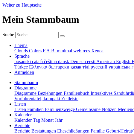
Weiter zu Hauptseite
Mein Stammbaum
Suche
Thema
Clouds
Colors
F.A.B.
minimal
webtrees
Xenea
Sprache
bosanski
català
čeština
dansk
Deutsch
eesti
American English
B
Türkçe
Ελληνικά
български
қазақ тілі
русский
українська
ת
Anmelden
Stammbaum
Diagramme
Diagramme
Beziehungen
Familienbuch
Interaktives Sanduhr
Vorfahrentafel, kompakt
Zeitleiste
Listen
Listen
Familien
Familienzweige
Gemeinsame Notizen
Medieno
Kalender
Kalender
Tag
Monat
Jahr
Berichte
Berichte
Bestattungen
Eheschließungen
Familie
Geburt/Heirat