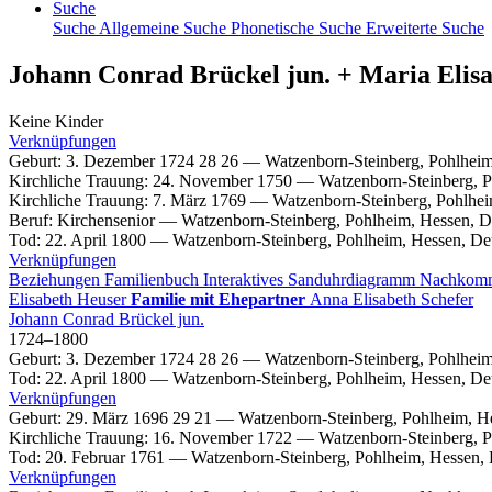
Suche
Suche
Allgemeine Suche
Phonetische Suche
Erweiterte Suche
Johann Conrad
Brückel
jun.
+
Maria Elis
Keine Kinder
Verknüpfungen
Geburt
:
3. Dezember 1724
28
26
—
Watzenborn-Steinberg, Pohlheim
Kirchliche Trauung
:
24. November 1750
—
Watzenborn-Steinberg, P
Kirchliche Trauung
:
7. März 1769
—
Watzenborn-Steinberg, Pohlhei
Beruf
:
Kirchensenior
—
Watzenborn-Steinberg, Pohlheim, Hessen, D
Tod
:
22. April 1800
—
Watzenborn-Steinberg, Pohlheim, Hessen, De
Verknüpfungen
Beziehungen
Familienbuch
Interaktives Sanduhrdiagramm
Nachkom
Elisabeth
Heuser
Familie mit Ehepartner
Anna Elisabeth
Schefer
Johann Conrad
Brückel
jun.
1724
–
1800
Geburt
:
3. Dezember 1724
28
26
—
Watzenborn-Steinberg, Pohlheim
Tod
:
22. April 1800
—
Watzenborn-Steinberg, Pohlheim, Hessen, De
Verknüpfungen
Geburt
:
29. März 1696
29
21
—
Watzenborn-Steinberg, Pohlheim, H
Kirchliche Trauung
:
16. November 1722
—
Watzenborn-Steinberg, P
Tod
:
20. Februar 1761
—
Watzenborn-Steinberg, Pohlheim, Hessen,
Verknüpfungen