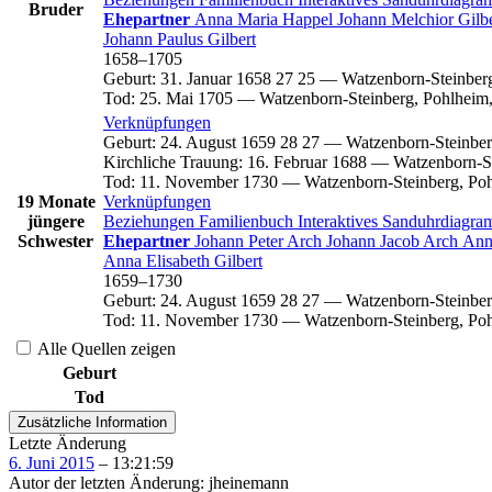
Bruder
Ehepartner
Anna Maria
Happel
Johann Melchior
Gilb
Johann Paulus
Gilbert
1658
–
1705
Geburt
:
31. Januar 1658
27
25
—
Watzenborn-Steinber
Tod
:
25. Mai 1705
—
Watzenborn-Steinberg, Pohlheim
Verknüpfungen
Geburt
:
24. August 1659
28
27
—
Watzenborn-Steinber
Kirchliche Trauung
:
16. Februar 1688
—
Watzenborn-St
Tod
:
11. November 1730
—
Watzenborn-Steinberg, Po
19 Monate
Verknüpfungen
jüngere
Beziehungen
Familienbuch
Interaktives Sanduhrdiagr
Schwester
Ehepartner
Johann Peter
Arch
Johann Jacob
Arch
Ann
Anna Elisabeth
Gilbert
1659
–
1730
Geburt
:
24. August 1659
28
27
—
Watzenborn-Steinber
Tod
:
11. November 1730
—
Watzenborn-Steinberg, Po
Alle Quellen zeigen
Geburt
Tod
Zusätzliche Information
Letzte Änderung
6. Juni 2015
–
13:21:59
Autor der letzten Änderung
:
jheinemann