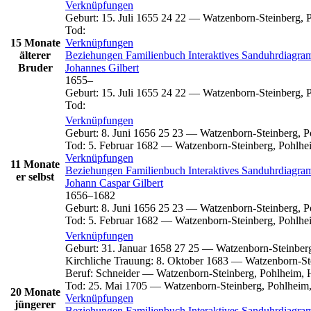
Verknüpfungen
Geburt
:
15. Juli 1655
24
22
—
Watzenborn-Steinberg, 
Tod
:
15 Monate
Verknüpfungen
älterer
Beziehungen
Familienbuch
Interaktives Sanduhrdiagr
Bruder
Johannes
Gilbert
1655
–
Geburt
:
15. Juli 1655
24
22
—
Watzenborn-Steinberg, 
Tod
:
Verknüpfungen
Geburt
:
8. Juni 1656
25
23
—
Watzenborn-Steinberg, P
Tod
:
5. Februar 1682
—
Watzenborn-Steinberg, Pohlhe
Verknüpfungen
11 Monate
Beziehungen
Familienbuch
Interaktives Sanduhrdiagr
er selbst
Johann Caspar
Gilbert
1656
–
1682
Geburt
:
8. Juni 1656
25
23
—
Watzenborn-Steinberg, P
Tod
:
5. Februar 1682
—
Watzenborn-Steinberg, Pohlhe
Verknüpfungen
Geburt
:
31. Januar 1658
27
25
—
Watzenborn-Steinber
Kirchliche Trauung
:
8. Oktober 1683
—
Watzenborn-St
Beruf
:
Schneider
—
Watzenborn-Steinberg, Pohlheim, 
Tod
:
25. Mai 1705
—
Watzenborn-Steinberg, Pohlheim
20 Monate
Verknüpfungen
jüngerer
Beziehungen
Familienbuch
Interaktives Sanduhrdiagr