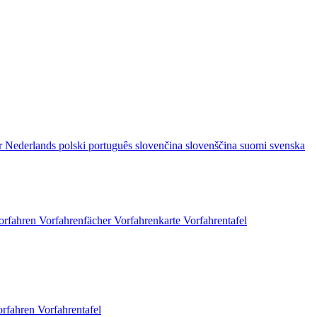
r
Nederlands
polski
português
slovenčina
slovenščina
suomi
svenska
orfahren
Vorfahrenfächer
Vorfahrenkarte
Vorfahrentafel
orfahren
Vorfahrentafel