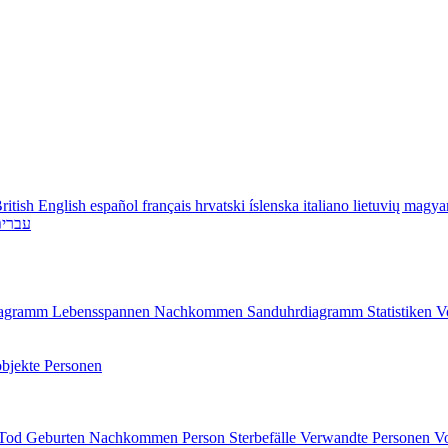
ritish English
español
français
hrvatski
íslenska
italiano
lietuvių
magya
עברי
diagramm
Lebensspannen
Nachkommen
Sanduhrdiagramm
Statistiken
V
bjekte
Personen
/Tod
Geburten
Nachkommen
Person
Sterbefälle
Verwandte Personen
V