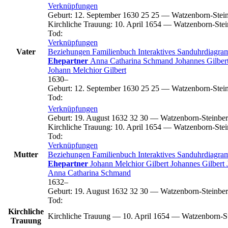
Verknüpfungen
Geburt
:
12. September 1630
25
25
—
Watzenborn-Stein
Kirchliche Trauung
:
10. April 1654
—
Watzenborn-Stei
Tod
:
Verknüpfungen
Vater
Beziehungen
Familienbuch
Interaktives Sanduhrdiagr
Ehepartner
Anna Catharina
Schmand
Johannes
Gilber
Johann Melchior
Gilbert
1630
–
Geburt
:
12. September 1630
25
25
—
Watzenborn-Stein
Tod
:
Verknüpfungen
Geburt
:
19. August 1632
32
30
—
Watzenborn-Steinber
Kirchliche Trauung
:
10. April 1654
—
Watzenborn-Stei
Tod
:
Verknüpfungen
Mutter
Beziehungen
Familienbuch
Interaktives Sanduhrdiagr
Ehepartner
Johann Melchior
Gilbert
Johannes
Gilbert
Anna Catharina
Schmand
1632
–
Geburt
:
19. August 1632
32
30
—
Watzenborn-Steinber
Tod
:
Kirchliche
Kirchliche Trauung
—
10. April 1654
—
Watzenborn-St
Trauung