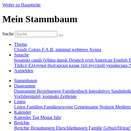
Weiter zu Hauptseite
Mein Stammbaum
Suche
Thema
Clouds
Colors
F.A.B.
minimal
webtrees
Xenea
Sprache
bosanski
català
čeština
dansk
Deutsch
eesti
American English
B
Türkçe
Ελληνικά
български
қазақ тілі
русский
українська
ת
Anmelden
Stammbaum
Diagramme
Diagramme
Beziehungen
Familienbuch
Interaktives Sanduhr
Vorfahrentafel, kompakt
Zeitleiste
Listen
Listen
Familien
Familienzweige
Gemeinsame Notizen
Medieno
Kalender
Kalender
Tag
Monat
Jahr
Berichte
Berichte
Bestattungen
Eheschließungen
Familie
Geburt/Heirat