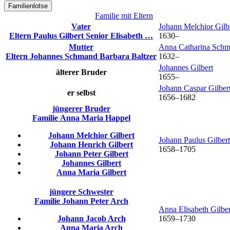
Familienlotse
Familie mit Eltern
Vater
Johann Melchior
Gilb
Eltern
Paulus
Gilbert
Senior
Elisabeth
…
1630
–
Mutter
Anna Catharina
Schm
Eltern
Johannes
Schmand
Barbara
Baltzer
1632
–
Johannes
Gilbert
älterer Bruder
1655
–
Johann Caspar
Gilber
er selbst
1656
–
1682
jüngerer Bruder
Familie
Anna Maria
Happel
Johann Melchior
Gilbert
Johann Paulus
Gilbert
Johann Henrich
Gilbert
1658
–
1705
Johann Peter
Gilbert
Johannes
Gilbert
Anna Maria
Gilbert
jüngere Schwester
Familie
Johann Peter
Arch
Anna Elisabeth
Gilber
Johann Jacob
Arch
1659
–
1730
Anna Maria
Arch