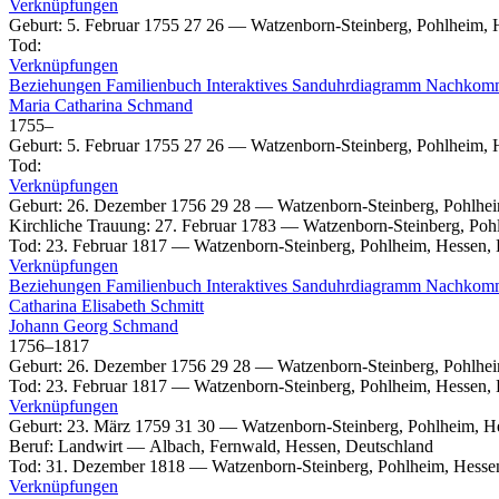
Verknüpfungen
Geburt
:
5. Februar 1755
27
26
—
Watzenborn-Steinberg, Pohlheim, 
Tod
:
Verknüpfungen
Beziehungen
Familienbuch
Interaktives Sanduhrdiagramm
Nachkom
Maria Catharina
Schmand
1755
–
Geburt
:
5. Februar 1755
27
26
—
Watzenborn-Steinberg, Pohlheim, 
Tod
:
Verknüpfungen
Geburt
:
26. Dezember 1756
29
28
—
Watzenborn-Steinberg, Pohlhe
Kirchliche Trauung
:
27. Februar 1783
—
Watzenborn-Steinberg, Poh
Tod
:
23. Februar 1817
—
Watzenborn-Steinberg, Pohlheim, Hessen,
Verknüpfungen
Beziehungen
Familienbuch
Interaktives Sanduhrdiagramm
Nachkom
Catharina Elisabeth
Schmitt
Johann Georg
Schmand
1756
–
1817
Geburt
:
26. Dezember 1756
29
28
—
Watzenborn-Steinberg, Pohlhe
Tod
:
23. Februar 1817
—
Watzenborn-Steinberg, Pohlheim, Hessen,
Verknüpfungen
Geburt
:
23. März 1759
31
30
—
Watzenborn-Steinberg, Pohlheim, H
Beruf
:
Landwirt
—
Albach, Fernwald, Hessen, Deutschland
Tod
:
31. Dezember 1818
—
Watzenborn-Steinberg, Pohlheim, Hesse
Verknüpfungen