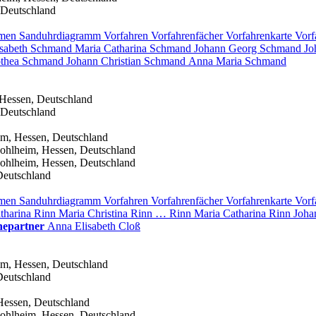
 Deutschland
men
Sanduhrdiagramm
Vorfahren
Vorfahrenfächer
Vorfahrenkarte
Vorf
isabeth
Schmand
Maria Catharina
Schmand
Johann Georg
Schmand
Jo
othea
Schmand
Johann Christian
Schmand
Anna Maria
Schmand
 Hessen, Deutschland
 Deutschland
im, Hessen, Deutschland
ohlheim, Hessen, Deutschland
ohlheim, Hessen, Deutschland
Deutschland
men
Sanduhrdiagramm
Vorfahren
Vorfahrenfächer
Vorfahrenkarte
Vorf
tharina
Rinn
Maria Christina
Rinn
…
Rinn
Maria Catharina
Rinn
Joha
hepartner
Anna Elisabeth
Cloß
im, Hessen, Deutschland
Deutschland
Hessen, Deutschland
ohlheim, Hessen, Deutschland