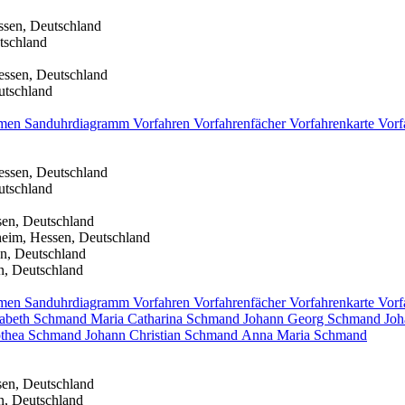
ssen, Deutschland
tschland
essen, Deutschland
utschland
men
Sanduhrdiagramm
Vorfahren
Vorfahrenfächer
Vorfahrenkarte
Vorf
essen, Deutschland
utschland
sen, Deutschland
heim, Hessen, Deutschland
n, Deutschland
n, Deutschland
men
Sanduhrdiagramm
Vorfahren
Vorfahrenfächer
Vorfahrenkarte
Vorf
sabeth
Schmand
Maria Catharina
Schmand
Johann Georg
Schmand
Joh
othea
Schmand
Johann Christian
Schmand
Anna Maria
Schmand
sen, Deutschland
n, Deutschland