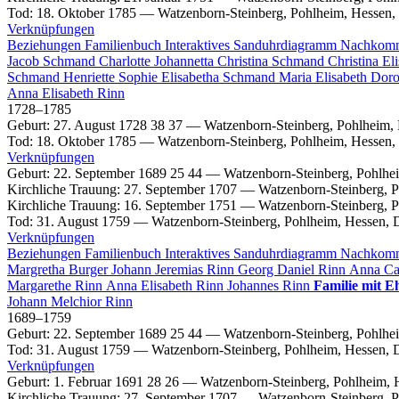
Tod
:
18. Oktober 1785
—
Watzenborn-Steinberg, Pohlheim, Hessen,
Verknüpfungen
Beziehungen
Familienbuch
Interaktives Sanduhrdiagramm
Nachkom
Jacob
Schmand
Charlotte Johannetta Christina
Schmand
Christina El
Schmand
Henriette Sophie Elisabetha
Schmand
Maria Elisabeth Dor
Anna Elisabeth
Rinn
1728
–
1785
Geburt
:
27. August 1728
38
37
—
Watzenborn-Steinberg, Pohlheim,
Tod
:
18. Oktober 1785
—
Watzenborn-Steinberg, Pohlheim, Hessen,
Verknüpfungen
Geburt
:
22. September 1689
25
44
—
Watzenborn-Steinberg, Pohlhe
Kirchliche Trauung
:
27. September 1707
—
Watzenborn-Steinberg, P
Kirchliche Trauung
:
16. September 1751
—
Watzenborn-Steinberg, P
Tod
:
31. August 1759
—
Watzenborn-Steinberg, Pohlheim, Hessen, 
Verknüpfungen
Beziehungen
Familienbuch
Interaktives Sanduhrdiagramm
Nachkom
Margretha
Burger
Johann Jeremias
Rinn
Georg Daniel
Rinn
Anna Ca
Margarethe
Rinn
Anna Elisabeth
Rinn
Johannes
Rinn
Familie mit E
Johann Melchior
Rinn
1689
–
1759
Geburt
:
22. September 1689
25
44
—
Watzenborn-Steinberg, Pohlhe
Tod
:
31. August 1759
—
Watzenborn-Steinberg, Pohlheim, Hessen, 
Verknüpfungen
Geburt
:
1. Februar 1691
28
26
—
Watzenborn-Steinberg, Pohlheim, 
Kirchliche Trauung
:
27. September 1707
—
Watzenborn-Steinberg, P