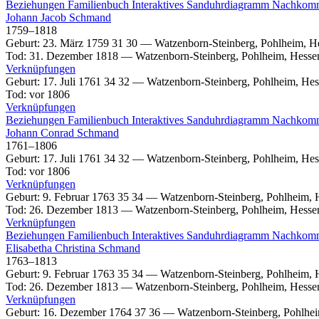
Beziehungen
Familienbuch
Interaktives Sanduhrdiagramm
Nachkom
Johann Jacob
Schmand
1759
–
1818
Geburt
:
23. März 1759
31
30
—
Watzenborn-Steinberg, Pohlheim, H
Tod
:
31. Dezember 1818
—
Watzenborn-Steinberg, Pohlheim, Hesse
Verknüpfungen
Geburt
:
17. Juli 1761
34
32
—
Watzenborn-Steinberg, Pohlheim, Hes
Tod
:
vor 1806
Verknüpfungen
Beziehungen
Familienbuch
Interaktives Sanduhrdiagramm
Nachkom
Johann Conrad
Schmand
1761
–
1806
Geburt
:
17. Juli 1761
34
32
—
Watzenborn-Steinberg, Pohlheim, Hes
Tod
:
vor 1806
Verknüpfungen
Geburt
:
9. Februar 1763
35
34
—
Watzenborn-Steinberg, Pohlheim, 
Tod
:
26. Dezember 1813
—
Watzenborn-Steinberg, Pohlheim, Hesse
Verknüpfungen
Beziehungen
Familienbuch
Interaktives Sanduhrdiagramm
Nachkom
Elisabetha Christina
Schmand
1763
–
1813
Geburt
:
9. Februar 1763
35
34
—
Watzenborn-Steinberg, Pohlheim, 
Tod
:
26. Dezember 1813
—
Watzenborn-Steinberg, Pohlheim, Hesse
Verknüpfungen
Geburt
:
16. Dezember 1764
37
36
—
Watzenborn-Steinberg, Pohlhe