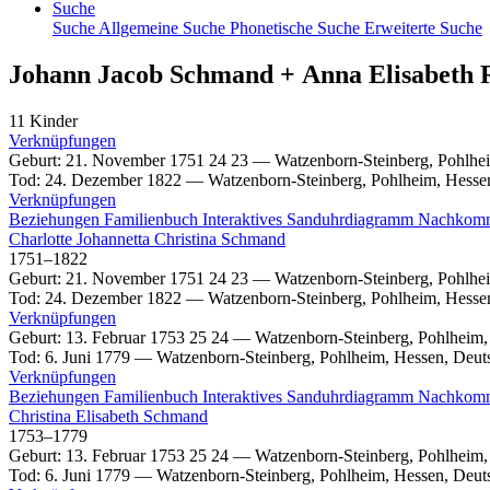
Suche
Suche
Allgemeine Suche
Phonetische Suche
Erweiterte Suche
Johann Jacob
Schmand
+
Anna Elisabeth
11 Kinder
Verknüpfungen
Geburt
:
21. November 1751
24
23
—
Watzenborn-Steinberg, Pohlhe
Tod
:
24. Dezember 1822
—
Watzenborn-Steinberg, Pohlheim, Hesse
Verknüpfungen
Beziehungen
Familienbuch
Interaktives Sanduhrdiagramm
Nachkom
Charlotte Johannetta Christina
Schmand
1751
–
1822
Geburt
:
21. November 1751
24
23
—
Watzenborn-Steinberg, Pohlhe
Tod
:
24. Dezember 1822
—
Watzenborn-Steinberg, Pohlheim, Hesse
Verknüpfungen
Geburt
:
13. Februar 1753
25
24
—
Watzenborn-Steinberg, Pohlheim,
Tod
:
6. Juni 1779
—
Watzenborn-Steinberg, Pohlheim, Hessen, Deut
Verknüpfungen
Beziehungen
Familienbuch
Interaktives Sanduhrdiagramm
Nachkom
Christina Elisabeth
Schmand
1753
–
1779
Geburt
:
13. Februar 1753
25
24
—
Watzenborn-Steinberg, Pohlheim,
Tod
:
6. Juni 1779
—
Watzenborn-Steinberg, Pohlheim, Hessen, Deut