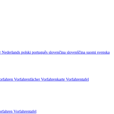
r
Nederlands
polski
português
slovenčina
slovenščina
suomi
svenska
orfahren
Vorfahrenfächer
Vorfahrenkarte
Vorfahrentafel
orfahren
Vorfahrentafel