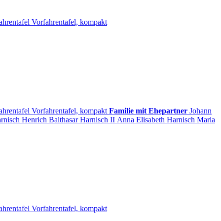
ahrentafel
Vorfahrentafel, kompakt
ahrentafel
Vorfahrentafel, kompakt
Familie mit Ehepartner
Johann
rnisch
Henrich Balthasar
Harnisch
II
Anna Elisabeth
Harnisch
Maria
ahrentafel
Vorfahrentafel, kompakt