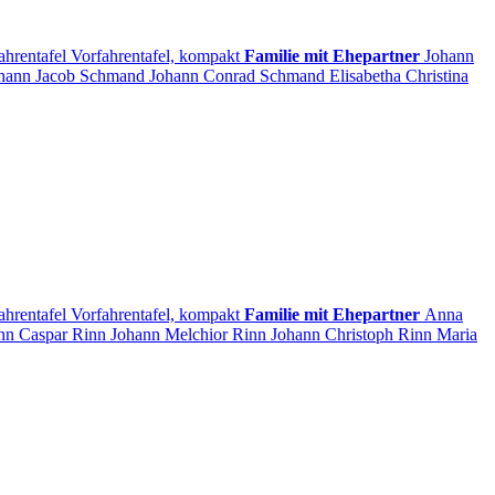
ahrentafel
Vorfahrentafel, kompakt
Familie mit Ehepartner
Johann
hann Jacob
Schmand
Johann Conrad
Schmand
Elisabetha Christina
ahrentafel
Vorfahrentafel, kompakt
Familie mit Ehepartner
Anna
nn Caspar
Rinn
Johann Melchior
Rinn
Johann Christoph
Rinn
Maria