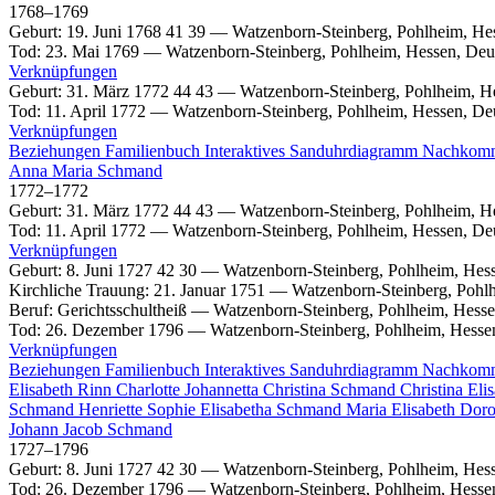
1768
–
1769
Geburt
:
19. Juni 1768
41
39
—
Watzenborn-Steinberg, Pohlheim, He
Tod
:
23. Mai 1769
—
Watzenborn-Steinberg, Pohlheim, Hessen, Deu
Verknüpfungen
Geburt
:
31. März 1772
44
43
—
Watzenborn-Steinberg, Pohlheim, H
Tod
:
11. April 1772
—
Watzenborn-Steinberg, Pohlheim, Hessen, De
Verknüpfungen
Beziehungen
Familienbuch
Interaktives Sanduhrdiagramm
Nachkom
Anna Maria
Schmand
1772
–
1772
Geburt
:
31. März 1772
44
43
—
Watzenborn-Steinberg, Pohlheim, H
Tod
:
11. April 1772
—
Watzenborn-Steinberg, Pohlheim, Hessen, De
Verknüpfungen
Geburt
:
8. Juni 1727
42
30
—
Watzenborn-Steinberg, Pohlheim, Hes
Kirchliche Trauung
:
21. Januar 1751
—
Watzenborn-Steinberg, Pohl
Beruf
:
Gerichtsschultheiß
—
Watzenborn-Steinberg, Pohlheim, Hesse
Tod
:
26. Dezember 1796
—
Watzenborn-Steinberg, Pohlheim, Hesse
Verknüpfungen
Beziehungen
Familienbuch
Interaktives Sanduhrdiagramm
Nachkom
Elisabeth
Rinn
Charlotte Johannetta Christina
Schmand
Christina Eli
Schmand
Henriette Sophie Elisabetha
Schmand
Maria Elisabeth Dor
Johann Jacob
Schmand
1727
–
1796
Geburt
:
8. Juni 1727
42
30
—
Watzenborn-Steinberg, Pohlheim, Hes
Tod
:
26. Dezember 1796
—
Watzenborn-Steinberg, Pohlheim, Hesse