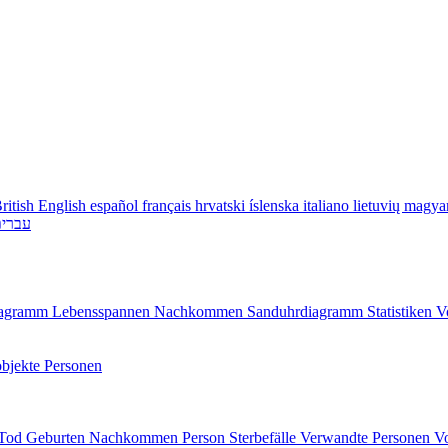
ritish English
español
français
hrvatski
íslenska
italiano
lietuvių
magya
עברי
diagramm
Lebensspannen
Nachkommen
Sanduhrdiagramm
Statistiken
V
bjekte
Personen
/Tod
Geburten
Nachkommen
Person
Sterbefälle
Verwandte Personen
V