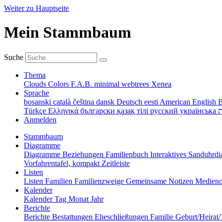
Weiter zu Hauptseite
Mein Stammbaum
Suche
Thema
Clouds
Colors
F.A.B.
minimal
webtrees
Xenea
Sprache
bosanski
català
čeština
dansk
Deutsch
eesti
American English
B
Türkçe
Ελληνικά
български
қазақ тілі
русский
українська
ת
Anmelden
Stammbaum
Diagramme
Diagramme
Beziehungen
Familienbuch
Interaktives Sanduhr
Vorfahrentafel, kompakt
Zeitleiste
Listen
Listen
Familien
Familienzweige
Gemeinsame Notizen
Medieno
Kalender
Kalender
Tag
Monat
Jahr
Berichte
Berichte
Bestattungen
Eheschließungen
Familie
Geburt/Heirat