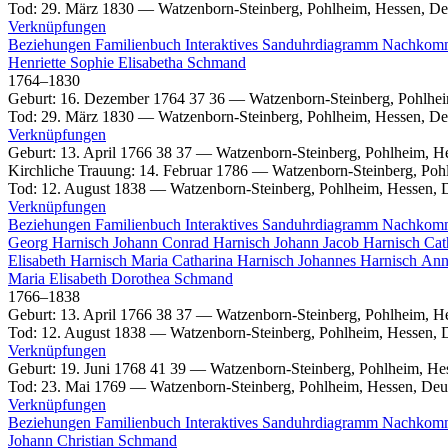
Tod
:
29. März 1830
—
Watzenborn-Steinberg, Pohlheim, Hessen, De
Verknüpfungen
Beziehungen
Familienbuch
Interaktives Sanduhrdiagramm
Nachkom
Henriette Sophie Elisabetha
Schmand
1764
–
1830
Geburt
:
16. Dezember 1764
37
36
—
Watzenborn-Steinberg, Pohlhe
Tod
:
29. März 1830
—
Watzenborn-Steinberg, Pohlheim, Hessen, De
Verknüpfungen
Geburt
:
13. April 1766
38
37
—
Watzenborn-Steinberg, Pohlheim, H
Kirchliche Trauung
:
14. Februar 1786
—
Watzenborn-Steinberg, Poh
Tod
:
12. August 1838
—
Watzenborn-Steinberg, Pohlheim, Hessen, 
Verknüpfungen
Beziehungen
Familienbuch
Interaktives Sanduhrdiagramm
Nachkom
Georg
Harnisch
Johann Conrad
Harnisch
Johann Jacob
Harnisch
Cat
Elisabeth
Harnisch
Maria Catharina
Harnisch
Johannes
Harnisch
Ann
Maria Elisabeth Dorothea
Schmand
1766
–
1838
Geburt
:
13. April 1766
38
37
—
Watzenborn-Steinberg, Pohlheim, H
Tod
:
12. August 1838
—
Watzenborn-Steinberg, Pohlheim, Hessen, 
Verknüpfungen
Geburt
:
19. Juni 1768
41
39
—
Watzenborn-Steinberg, Pohlheim, He
Tod
:
23. Mai 1769
—
Watzenborn-Steinberg, Pohlheim, Hessen, Deu
Verknüpfungen
Beziehungen
Familienbuch
Interaktives Sanduhrdiagramm
Nachkom
Johann Christian
Schmand