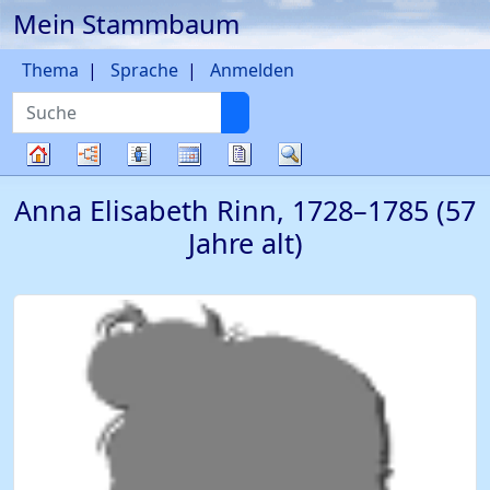
Mein Stammbaum
Weiter zu Hauptseite
Thema
Sprache
Anmelden
Suche
Diagramme
Listen
Kalender
Berichte
Suche
Stammbaum
Anna Elisabeth
Rinn
,
1728
–
1785
(57
Jahre alt)