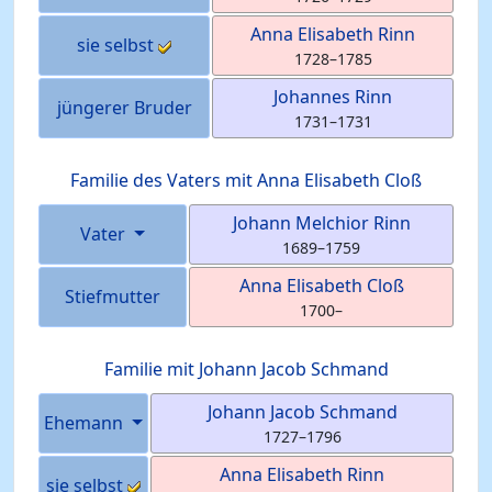
Anna Elisabeth
Rinn
sie selbst
1728
–
1785
Johannes
Rinn
jüngerer Bruder
1731
–
1731
Familie des Vaters mit
Anna Elisabeth
Cloß
Johann Melchior
Rinn
Vater
1689
–
1759
Anna Elisabeth
Cloß
Stiefmutter
1700
–
Familie mit
Johann Jacob
Schmand
Johann Jacob
Schmand
Ehemann
1727
–
1796
Anna Elisabeth
Rinn
sie selbst