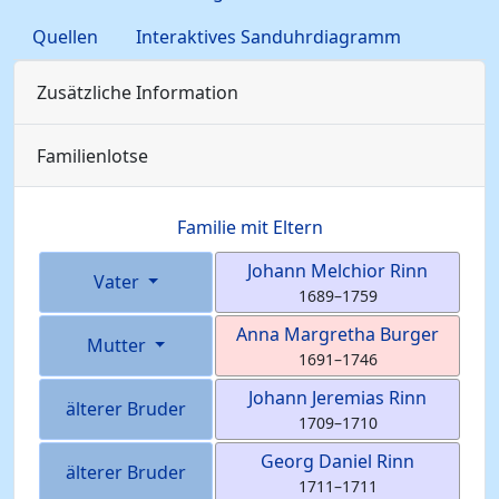
Quellen
Interaktives Sanduhrdiagramm
Zusätzliche Information
Familienlotse
Familie mit Eltern
Johann Melchior
Rinn
Vater
1689
–
1759
Anna Margretha
Burger
Mutter
1691
–
1746
Johann Jeremias
Rinn
älterer Bruder
1709
–
1710
Georg Daniel
Rinn
älterer Bruder
1711
–
1711