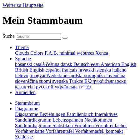
Weiter zu Hauptseite
Mein Stammbaum
Suche
Thema
Clouds
Colors
F.A.B.
minimal
webtrees
Xenea
Sprache
bosanski
català
čeština
dansk
Deutsch
eesti
American English
British English
español
français
hrvatski
íslenska
italiano
lietuvių
magyar
Nederlands
polski
português
slovenčina
slovenščina
suomi
svenska
Türkçe
Ελληνικά
български
қазақ тілі
русский
українська
עברית
Anmelden
Stammbaum
Diagramme
Diagramme
Beziehungen
Familienbuch
Interaktives
Sanduhrdiagramm
Lebensspannen
Nachkommen
Sanduhrdiagramm
Statistiken
Vorfahren
Vorfahrenfächer
Vorfahrenkarte
Vorfahrentafel
Vorfahrentafel, kompakt
Zeitleiste