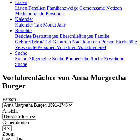
Listen
Listen
Familien
Familienzweige
Gemeinsame Notizen
Medienobjekte
Personen
Kalender
Kalender
Tag
Monat
Jahr
Berichte
Berichte
Bestattungen
Eheschließungen
Familie
Geburt/Heirat/Tod
Geburten
Nachkommen
Person
Sterbefälle
Verwandte Personen
Vorfahren
Vorfahrentafel
Suche
Suche
Allgemeine Suche
Phonetische Suche
Erweiterte
Suche
Vorfahrenfächer von
Anna Margretha
Burger
Person
Ansicht
Generationen
Zoom
%