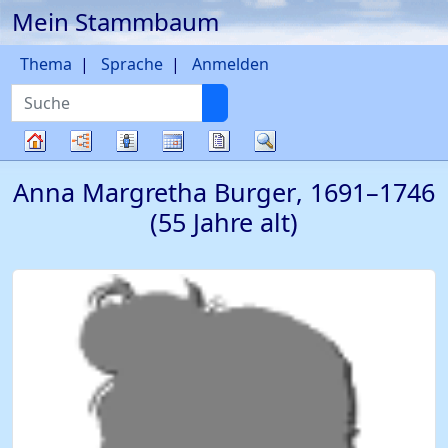
Mein Stammbaum
Weiter zu Hauptseite
Thema
Sprache
Anmelden
Suche
Diagramme
Listen
Kalender
Berichte
Suche
Stammbaum
Anna Margretha
Burger
,
1691
–
1746
(55 Jahre alt)