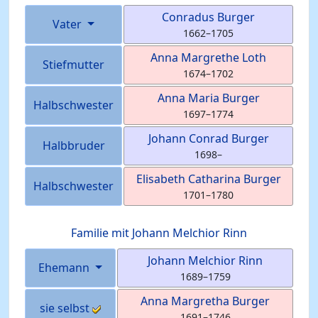
Conradus
Burger
Vater
1662
–
1705
Anna Margrethe
Loth
Stiefmutter
1674
–
1702
Anna Maria
Burger
Halbschwester
1697
–
1774
Johann Conrad
Burger
Halbbruder
1698
–
Elisabeth Catharina
Burger
Halbschwester
1701
–
1780
Familie mit
Johann Melchior
Rinn
Johann Melchior
Rinn
Ehemann
1689
–
1759
Anna Margretha
Burger
sie selbst
1691
–
1746