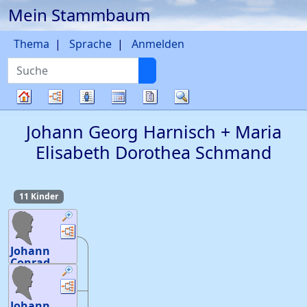
Mein Stammbaum
Weiter zu Hauptseite
Thema
Sprache
Anmelden
Suche
Diagramme
Listen
Kalender
Berichte
Suche
Stammbaum
Johann Georg
Harnisch
+
Maria
Elisabeth Dorothea
Schmand
11 Kinder
Verknüpfungen
Verknüpfungen
Johann
Conrad
Harnisch
Verknüpfungen
Verknüpfungen
Geburt
:
7.
Mai 1786
Johann
22
20
—