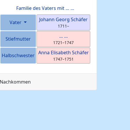
Familie des Vaters mit
…
…
Johann Georg
Schäfer
Vater
1711
–
…
…
Stiefmutter
1721
–
1747
Anna Elisabeth
Schäfer
Halbschwester
1747
–
1751
Nachkommen