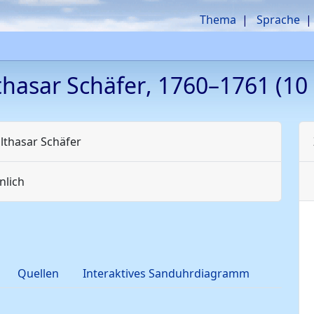
Thema
Sprache
thasar
Schäfer
,
1760
–
1761
(10 
lthasar
Schäfer
lich
Quellen
Interaktives Sanduhrdiagramm