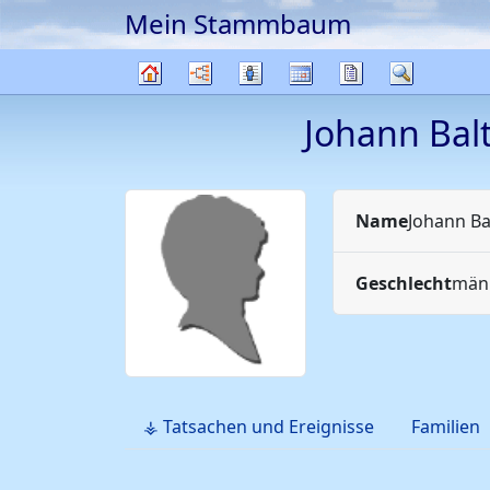
Mein Stammbaum
Weiter zu Hauptseite
Diagramme
Listen
Kalender
Berichte
Suche
Stammbaum
Johann Bal
Name
Johann Ba
Geschlecht
männ
⚶ Tatsachen und Ereignisse
Familien