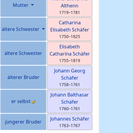
Mutter
Althenn
1719
–
1781
Catharina
ältere Schwester
Elisabeth
Schäfer
1750
–
1825
Elisabeth
ältere Schwester
Catharina
Schäfer
1755
–
1819
Johann Georg
älterer Bruder
Schäfer
1758
–
1761
Johann Balthasar
er selbst
Schäfer
1760
–
1761
Johannes
Schäfer
jüngerer Bruder
1763
–
1767