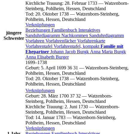
Kirchliche Trauung
:
28. Februar 1733
—
Watzenborn-
Steinberg, Pohlheim, Hessen, Deutschland
Tod
:
20. Oktober 1738
—
Watzenborn-Steinberg,
Pohlheim, Hessen, Deutschland
Verknüpfungen
Beziehungen
Familienbuch
Interaktives
jüngere
Sanduhrdiagramm
Nachkommen
Sanduhrdiagramm
Schwester
Vorfahren
Vorfahrenfächer
Vorfahrenkarte
Vorfahrentafel
Vorfahrentafel, kompakt
Familie mit
Ehepartner
Johann Jacob
Burgk
Anna Maria
Burgk
Anna Elisabeth
Burger
1699
–
1738
Geburt
:
5. April 1699
36
31
—
Watzenborn-Steinberg,
Pohlheim, Hessen, Deutschland
Tod
:
20. Oktober 1738
—
Watzenborn-Steinberg,
Pohlheim, Hessen, Deutschland
Verknüpfungen
Geburt
:
28. März 1700
37
32
—
Watzenborn-
Steinberg, Pohlheim, Hessen, Deutschland
Kirchliche Trauung
:
2. Juni 1730
—
Watzenborn-
Steinberg, Pohlheim, Hessen, Deutschland
Tod
:
14. Januar 1783
—
Watzenborn-Steinberg,
Pohlheim, Hessen, Deutschland
Verknüpfungen
1 Jahr
Beziehungen
Familienbuch
Interaktives