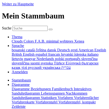
Weiter zu Hauptseite
Mein Stammbaum
Suche
Thema
Clouds
Colors
F.A.B.
minimal
webtrees
Xenea
Sprache
bosanski
català
čeština
dansk
Deutsch
eesti
American English
British English
español
français
hrvatski
íslenska
italiano
lietuvių
magyar
Nederlands
polski
português
slovenčina
slovenščina
suomi
svenska
Türkçe
Ελληνικά
български
қазақ тілі
русский
українська
עברית
Anmelden
Stammbaum
Diagramme
Diagramme
Beziehungen
Familienbuch
Interaktives
Sanduhrdiagramm
Lebensspannen
Nachkommen
Sanduhrdiagramm
Statistiken
Vorfahren
Vorfahrenfächer
Vorfahrenkarte
Vorfahrentafel
Vorfahrentafel, kompakt
Zeitleiste