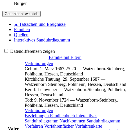
Burger
Geschlecht
weiblich
⚶ Tatsachen und Ereignisse
Familien
Quellen
Interaktives Sanduhrdiagramm
Datendifferenzen zeigen
Familie mit Eltern
Verknüpfungen
Geburt
:
1. März 1663
25
20
—
Watzenborn-Steinberg,
Pohlheim, Hessen, Deutschland
Kirchliche Trauung
:
29. September 1687
—
Watzenborn-Steinberg, Pohlheim, Hessen, Deutschland
Beruf
:
Leinweber
—
Watzenborn-Steinberg, Pohlheim,
Hessen, Deutschland
Tod
:
9. November 1724
—
Watzenborn-Steinberg,
Pohlheim, Hessen, Deutschland
Verknüpfungen
Beziehungen
Familienbuch
Interaktives
Sanduhrdiagramm
Nachkommen
Sanduhrdiagramm
Vorfahren
Vorfahrenfächer
Vorfahrenkarte
Vater