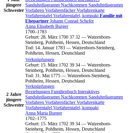
jüngere
Sanduhrdiagramm
Nachkommen
Sanduhrdiagramm
Schwester
Vorfahren
Vorfahrenfächer
Vorfahrenkarte
Vorfahrentafel
Vorfahrentafel, kompakt
Familie mit
Ehepartner
Johann Conrad
Schefer
Anna Elisabeth
Burger
1700
–
1783
Geburt
:
28. März 1700
37
32
—
Watzenborn-
Steinberg, Pohlheim, Hessen, Deutschland
Tod
:
14. Januar 1783
—
Watzenborn-Steinberg,
Pohlheim, Hessen, Deutschland
Verknüpfungen
Geburt
:
15. März 1702
39
34
—
Watzenborn-
Steinberg, Pohlheim, Hessen, Deutschland
Tod
:
31. Mai 1775
—
Watzenborn-Steinberg,
Pohlheim, Hessen, Deutschland
Verknüpfungen
Beziehungen
Familienbuch
Interaktives
2 Jahre
Sanduhrdiagramm
Nachkommen
Sanduhrdiagramm
jüngere
Vorfahren
Vorfahrenfächer
Vorfahrenkarte
Schwester
Vorfahrentafel
Vorfahrentafel, kompakt
Anna Maria
Burger
1702
–
1775
Geburt
:
15. März 1702
39
34
—
Watzenborn-
Steinberg, Pohlheim, Hessen, Deutschland