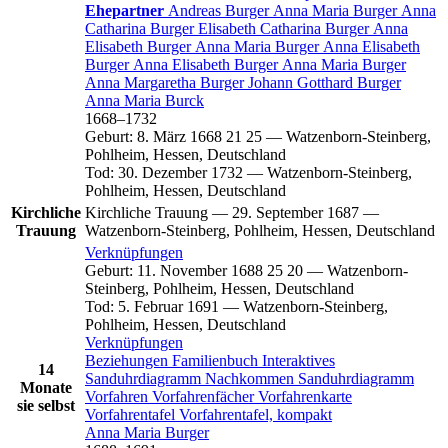
Ehepartner
Andreas
Burger
Anna Maria
Burger
Anna
Catharina
Burger
Elisabeth Catharina
Burger
Anna
Elisabeth
Burger
Anna Maria
Burger
Anna Elisabeth
Burger
Anna Elisabeth
Burger
Anna Maria
Burger
Anna Margaretha
Burger
Johann Gotthard
Burger
Anna Maria
Burck
1668
–
1732
Geburt
:
8. März 1668
21
25
—
Watzenborn-Steinberg,
Pohlheim, Hessen, Deutschland
Tod
:
30. Dezember 1732
—
Watzenborn-Steinberg,
Pohlheim, Hessen, Deutschland
Kirchliche
Kirchliche Trauung
—
29. September 1687
—
Trauung
Watzenborn-Steinberg, Pohlheim, Hessen, Deutschland
Verknüpfungen
Geburt
:
11. November 1688
25
20
—
Watzenborn-
Steinberg, Pohlheim, Hessen, Deutschland
Tod
:
5. Februar 1691
—
Watzenborn-Steinberg,
Pohlheim, Hessen, Deutschland
Verknüpfungen
Beziehungen
Familienbuch
Interaktives
14
Sanduhrdiagramm
Nachkommen
Sanduhrdiagramm
Monate
Vorfahren
Vorfahrenfächer
Vorfahrenkarte
sie selbst
Vorfahrentafel
Vorfahrentafel, kompakt
Anna Maria
Burger