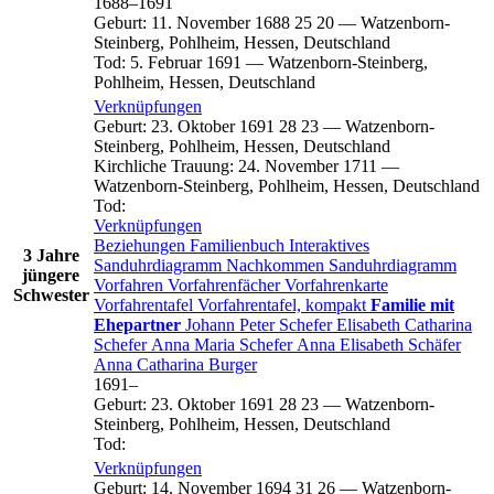
1688
–
1691
Geburt
:
11. November 1688
25
20
—
Watzenborn-
Steinberg, Pohlheim, Hessen, Deutschland
Tod
:
5. Februar 1691
—
Watzenborn-Steinberg,
Pohlheim, Hessen, Deutschland
Verknüpfungen
Geburt
:
23. Oktober 1691
28
23
—
Watzenborn-
Steinberg, Pohlheim, Hessen, Deutschland
Kirchliche Trauung
:
24. November 1711
—
Watzenborn-Steinberg, Pohlheim, Hessen, Deutschland
Tod
:
Verknüpfungen
Beziehungen
Familienbuch
Interaktives
3 Jahre
Sanduhrdiagramm
Nachkommen
Sanduhrdiagramm
jüngere
Vorfahren
Vorfahrenfächer
Vorfahrenkarte
Schwester
Vorfahrentafel
Vorfahrentafel, kompakt
Familie mit
Ehepartner
Johann Peter
Schefer
Elisabeth Catharina
Schefer
Anna Maria
Schefer
Anna Elisabeth
Schäfer
Anna Catharina
Burger
1691
–
Geburt
:
23. Oktober 1691
28
23
—
Watzenborn-
Steinberg, Pohlheim, Hessen, Deutschland
Tod
:
Verknüpfungen
Geburt
:
14. November 1694
31
26
—
Watzenborn-