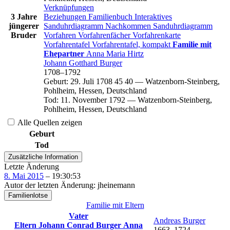
Verknüpfungen
3 Jahre
Beziehungen
Familienbuch
Interaktives
jüngerer
Sanduhrdiagramm
Nachkommen
Sanduhrdiagramm
Bruder
Vorfahren
Vorfahrenfächer
Vorfahrenkarte
Vorfahrentafel
Vorfahrentafel, kompakt
Familie mit
Ehepartner
Anna Maria
Hirtz
Johann Gotthard
Burger
1708
–
1792
Geburt
:
29. Juli 1708
45
40
—
Watzenborn-Steinberg,
Pohlheim, Hessen, Deutschland
Tod
:
11. November 1792
—
Watzenborn-Steinberg,
Pohlheim, Hessen, Deutschland
Alle Quellen zeigen
Geburt
Tod
Zusätzliche Information
Letzte Änderung
8. Mai 2015
–
19:30:53
Autor der letzten Änderung
:
jheinemann
Familienlotse
Familie mit Eltern
Vater
Andreas
Burger
Eltern
Johann Conrad
Burger
Anna
1663
–
1724