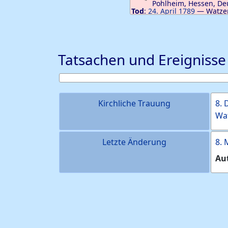
Pohlheim, Hessen, De
Tod
:
24. April 1789
—
Watze
Steinberg, Pohlheim, Hesse
Tatsachen und Ereignisse
Kirchliche Trauung
8.
Wat
Letzte Änderung
8. 
Au