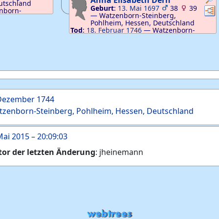
Anna Elisabeth
Dern
utschland
Geburt
:
13. Mai 1697
38
39
Ver
nborn-
—
Watzenborn-Steinberg,
n, Deutschland
Pohlheim, Hessen, Deutschland
Tod
:
18. Februar 1746
—
Watzenborn-
Steinberg, Pohlheim, Hessen, Deutschland
 Dezember 1744
zenborn-Steinberg, Pohlheim, Hessen, Deutschland
Mai 2015
–
20:09:03
tor der letzten Änderung
:
jheinemann