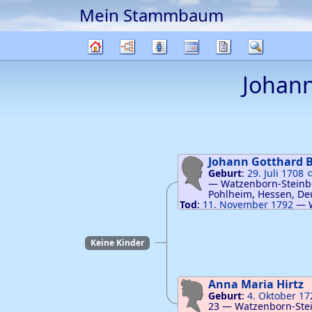
Mein Stammbaum
Weiter zu Hauptseite
Diagramme
Listen
Kalender
Berichte
Suche
Stammbaum
Johan
Johann Gotthard
B
Geburt
:
29. Juli 1708
—
Watzenborn-Steinb
Pohlheim, Hessen, De
Tod
:
11. November 1792
—
Steinberg, Pohlheim, Hesse
Keine Kinder
Anna Maria
Hirtz
Geburt
:
4. Oktober 17
23
—
Watzenborn-Ste