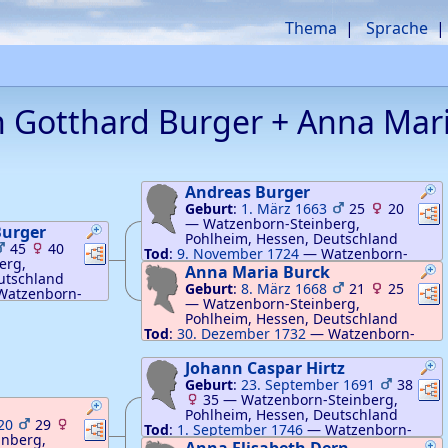
Thema
Sprache
n Gotthard
Burger
+
Anna Mar
Andreas
Burger
Geburt
:
1. März 1663
25
20
Ver
—
Watzenborn-Steinberg,
urger
Pohlheim, Hessen, Deutschland
45
40
Verknüpfungen
Verknüpfungen
Tod
:
9. November 1724
—
Watzenborn-
erg,
Steinberg, Pohlheim, Hessen, Deutschland
Anna Maria
Burck
utschland
Geburt
:
8. März 1668
21
25
Ver
Watzenborn-
—
Watzenborn-Steinberg,
n, Deutschland
Pohlheim, Hessen, Deutschland
Tod
:
30. Dezember 1732
—
Watzenborn-
Steinberg, Pohlheim, Hessen, Deutschland
Johann Caspar
Hirtz
Geburt
:
23. September 1691
38
Ver
35
—
Watzenborn-Steinberg,
Pohlheim, Hessen, Deutschland
20
29
Verknüpfungen
Verknüpfungen
Tod
:
1. September 1746
—
Watzenborn-
inberg,
Steinberg, Pohlheim, Hessen, Deutschland