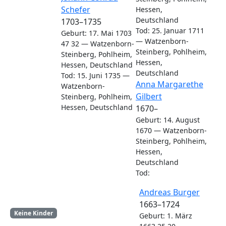
Schefer
Hessen,
Deutschland
1703
–
1735
Tod
:
25. Januar 1711
Geburt
:
17. Mai 1703
—
Watzenborn-
47
32
—
Watzenborn-
Steinberg, Pohlheim,
Steinberg, Pohlheim,
Hessen,
Hessen, Deutschland
Deutschland
Tod
:
15. Juni 1735
—
Verk
Verk
Anna Margarethe
Watzenborn-
Gilbert
Steinberg, Pohlheim,
Hessen, Deutschland
1670
–
Geburt
:
14. August
1670
—
Watzenborn-
Steinberg, Pohlheim,
Hessen,
Deutschland
Tod
:
Verk
Verk
Andreas
Burger
1663
–
1724
Keine Kinder
Geburt
:
1. März