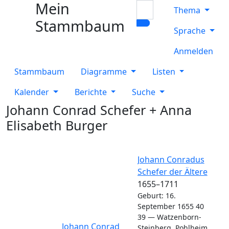
Mein
Weiter zu Hauptseite
Suche
Thema
Stammbaum
Sprache
Anmelden
Stammbaum
Diagramme
Listen
Kalender
Berichte
Suche
Johann Conrad
Schefer
+
Anna
Elisabeth
Burger
Verk
Verk
Johann Conradus
Schefer
der Ältere
1655
–
1711
Geburt
:
16.
September 1655
40
39
—
Watzenborn-
Verknüpfungen
Verknüpfungen
Johann Conrad
Steinberg, Pohlheim,