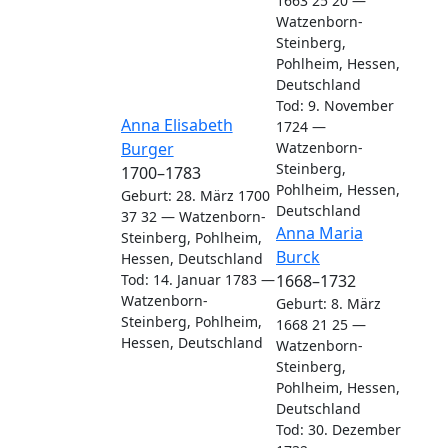
1663
25
20
—
Watzenborn-
Steinberg,
Pohlheim, Hessen,
Deutschland
Tod
:
9. November
Verknüpfungen
Verknüpfungen
Anna Elisabeth
1724
—
Burger
Watzenborn-
Steinberg,
1700
–
1783
Pohlheim, Hessen,
Geburt
:
28. März 1700
Deutschland
37
32
—
Watzenborn-
Verk
Verk
Anna Maria
Steinberg, Pohlheim,
Burck
Hessen, Deutschland
Tod
:
14. Januar 1783
—
1668
–
1732
Watzenborn-
Geburt
:
8. März
Steinberg, Pohlheim,
1668
21
25
—
Hessen, Deutschland
Watzenborn-
Steinberg,
Pohlheim, Hessen,
Deutschland
Tod
:
30. Dezember