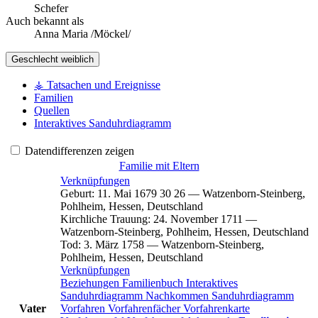
Schefer
Auch bekannt als
Anna Maria /Möckel/
Geschlecht
weiblich
⚶ Tatsachen und Ereignisse
Familien
Quellen
Interaktives Sanduhrdiagramm
Datendifferenzen zeigen
Familie mit Eltern
Verknüpfungen
Geburt
:
11. Mai 1679
30
26
—
Watzenborn-Steinberg,
Pohlheim, Hessen, Deutschland
Kirchliche Trauung
:
24. November 1711
—
Watzenborn-Steinberg, Pohlheim, Hessen, Deutschland
Tod
:
3. März 1758
—
Watzenborn-Steinberg,
Pohlheim, Hessen, Deutschland
Verknüpfungen
Beziehungen
Familienbuch
Interaktives
Sanduhrdiagramm
Nachkommen
Sanduhrdiagramm
Vater
Vorfahren
Vorfahrenfächer
Vorfahrenkarte