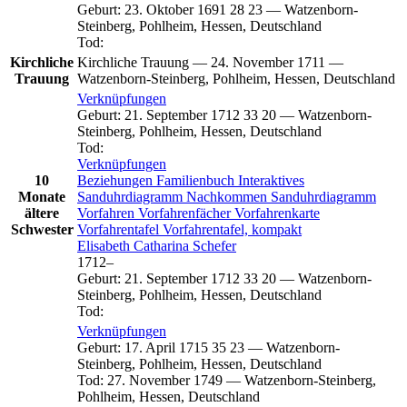
Geburt
:
23. Oktober 1691
28
23
—
Watzenborn-
Steinberg, Pohlheim, Hessen, Deutschland
Tod
:
Kirchliche
Kirchliche Trauung
—
24. November 1711
—
Trauung
Watzenborn-Steinberg, Pohlheim, Hessen, Deutschland
Verknüpfungen
Geburt
:
21. September 1712
33
20
—
Watzenborn-
Steinberg, Pohlheim, Hessen, Deutschland
Tod
:
Verknüpfungen
10
Beziehungen
Familienbuch
Interaktives
Monate
Sanduhrdiagramm
Nachkommen
Sanduhrdiagramm
ältere
Vorfahren
Vorfahrenfächer
Vorfahrenkarte
Schwester
Vorfahrentafel
Vorfahrentafel, kompakt
Elisabeth Catharina
Schefer
1712
–
Geburt
:
21. September 1712
33
20
—
Watzenborn-
Steinberg, Pohlheim, Hessen, Deutschland
Tod
:
Verknüpfungen
Geburt
:
17. April 1715
35
23
—
Watzenborn-
Steinberg, Pohlheim, Hessen, Deutschland
Tod
:
27. November 1749
—
Watzenborn-Steinberg,
Pohlheim, Hessen, Deutschland