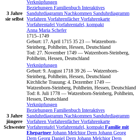
Verknüpfungen
Beziehungen
Familienbuch
Interaktives
3 Jahre
Sanduhrdiagramm
Nachkommen
Sanduhrdiagramm
sie selbst
Vorfahren
Vorfahrenfächer
Vorfahrenkarte
Vorfahrentafel
Vorfahrentafel, kompakt
Anna Maria
Schefer
1715
–
1749
Geburt
:
17. April 1715
35
23
—
Watzenborn-
Steinberg, Pohlheim, Hessen, Deutschland
Tod
:
27. November 1749
—
Watzenborn-Steinberg,
Pohlheim, Hessen, Deutschland
Verknüpfungen
Geburt
:
9. August 1718
39
26
—
Watzenborn-
Steinberg, Pohlheim, Hessen, Deutschland
Kirchliche Trauung
:
4. Dezember 1749
—
Watzenborn-Steinberg, Pohlheim, Hessen, Deutschland
Tod
:
8. Juli 1778
—
Watzenborn-Steinberg, Pohlheim,
Hessen, Deutschland
Verknüpfungen
Beziehungen
Familienbuch
Interaktives
3 Jahre
Sanduhrdiagramm
Nachkommen
Sanduhrdiagramm
jüngere
Vorfahren
Vorfahrenfächer
Vorfahrenkarte
Schwester
Vorfahrentafel
Vorfahrentafel, kompakt
Familie mit
Ehepartner
Johann Melchior
Dern
Johann Georg
Dern
Georg Daniel
Dern
Johann Melchior
Dern