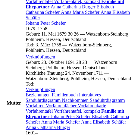
Vorfahrentafel
Vorfahrentafel, kompakt
Familie mit
Ehepartner
Anna Catharina
Burger
Elisabeth
Catharina
Schefer
Anna Maria
Schefer
Anna Elisabeth
Schäfer
Johann Peter
Schefer
1679
–
1758
Geburt
:
11. Mai 1679
30
26
—
Watzenborn-Steinberg,
Pohlheim, Hessen, Deutschland
Tod
:
3. März 1758
—
Watzenborn-Steinberg,
Pohlheim, Hessen, Deutschland
Verknüpfungen
Geburt
:
23. Oktober 1691
28
23
—
Watzenborn-
Steinberg, Pohlheim, Hessen, Deutschland
Kirchliche Trauung
:
24. November 1711
—
Watzenborn-Steinberg, Pohlheim, Hessen, Deutschland
Tod
:
Verknüpfungen
Beziehungen
Familienbuch
Interaktives
Sanduhrdiagramm
Nachkommen
Sanduhrdiagramm
Mutter
Vorfahren
Vorfahrenfächer
Vorfahrenkarte
Vorfahrentafel
Vorfahrentafel, kompakt
Familie mit
Ehepartner
Johann Peter
Schefer
Elisabeth Catharina
Schefer
Anna Maria
Schefer
Anna Elisabeth
Schäfer
Anna Catharina
Burger
1691
–