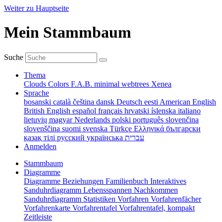
Weiter zu Hauptseite
Mein Stammbaum
Suche
Thema
Clouds
Colors
F.A.B.
minimal
webtrees
Xenea
Sprache
bosanski
català
čeština
dansk
Deutsch
eesti
American English
British English
español
français
hrvatski
íslenska
italiano
lietuvių
magyar
Nederlands
polski
português
slovenčina
slovenščina
suomi
svenska
Türkçe
Ελληνικά
български
қазақ тілі
русский
українська
עברית
Anmelden
Stammbaum
Diagramme
Diagramme
Beziehungen
Familienbuch
Interaktives
Sanduhrdiagramm
Lebensspannen
Nachkommen
Sanduhrdiagramm
Statistiken
Vorfahren
Vorfahrenfächer
Vorfahrenkarte
Vorfahrentafel
Vorfahrentafel, kompakt
Zeitleiste