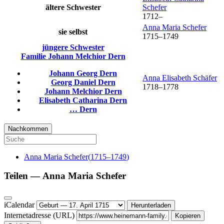
ältere Schwester
Schefer
1712
–
Anna Maria
Schefer
sie selbst
1715
–
1749
jüngere Schwester
Familie
Johann Melchior
Dern
Johann Georg
Dern
Anna Elisabeth
Schäfer
Georg Daniel
Dern
1718
–
1778
Johann Melchior
Dern
Elisabeth Catharina
Dern
…
Dern
Nachkommen
Anna Maria
Schefer
(
1715
–
1749
)
Teilen —
Anna Maria
Schefer
iCalendar
Herunterladen
Internetadresse (URL)
Kopieren