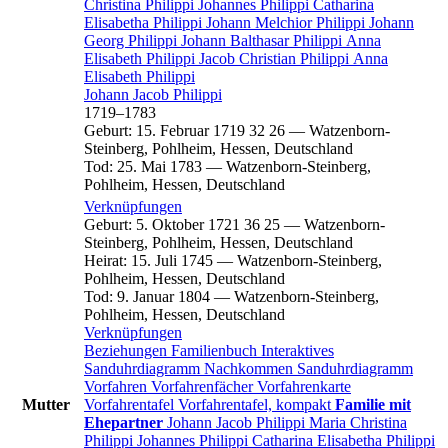
Christina
Philippi
Johannes
Philippi
Catharina
Elisabetha
Philippi
Johann Melchior
Philippi
Johann
Georg
Philippi
Johann Balthasar
Philippi
Anna
Elisabeth
Philippi
Jacob Christian
Philippi
Anna
Elisabeth
Philippi
Johann Jacob
Philippi
1719
–
1783
Geburt
:
15. Februar 1719
32
26
—
Watzenborn-
Steinberg, Pohlheim, Hessen, Deutschland
Tod
:
25. Mai 1783
—
Watzenborn-Steinberg,
Pohlheim, Hessen, Deutschland
Verknüpfungen
Geburt
:
5. Oktober 1721
36
25
—
Watzenborn-
Steinberg, Pohlheim, Hessen, Deutschland
Heirat
:
15. Juli 1745
—
Watzenborn-Steinberg,
Pohlheim, Hessen, Deutschland
Tod
:
9. Januar 1804
—
Watzenborn-Steinberg,
Pohlheim, Hessen, Deutschland
Verknüpfungen
Beziehungen
Familienbuch
Interaktives
Sanduhrdiagramm
Nachkommen
Sanduhrdiagramm
Vorfahren
Vorfahrenfächer
Vorfahrenkarte
Mutter
Vorfahrentafel
Vorfahrentafel, kompakt
Familie mit
Ehepartner
Johann Jacob
Philippi
Maria Christina
Philippi
Johannes
Philippi
Catharina Elisabetha
Philippi