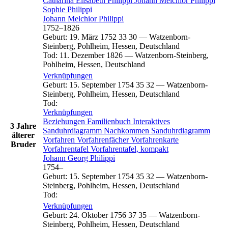
Catharina Elisabeth
Philippi
Johann Melchior
Philippi
Sophie
Philippi
Johann Melchior
Philippi
1752
–
1826
Geburt
:
19. März 1752
33
30
—
Watzenborn-
Steinberg, Pohlheim, Hessen, Deutschland
Tod
:
11. Dezember 1826
—
Watzenborn-Steinberg,
Pohlheim, Hessen, Deutschland
Verknüpfungen
Geburt
:
15. September 1754
35
32
—
Watzenborn-
Steinberg, Pohlheim, Hessen, Deutschland
Tod
:
Verknüpfungen
Beziehungen
Familienbuch
Interaktives
3 Jahre
Sanduhrdiagramm
Nachkommen
Sanduhrdiagramm
älterer
Vorfahren
Vorfahrenfächer
Vorfahrenkarte
Bruder
Vorfahrentafel
Vorfahrentafel, kompakt
Johann Georg
Philippi
1754
–
Geburt
:
15. September 1754
35
32
—
Watzenborn-
Steinberg, Pohlheim, Hessen, Deutschland
Tod
:
Verknüpfungen
Geburt
:
24. Oktober 1756
37
35
—
Watzenborn-
Steinberg, Pohlheim, Hessen, Deutschland