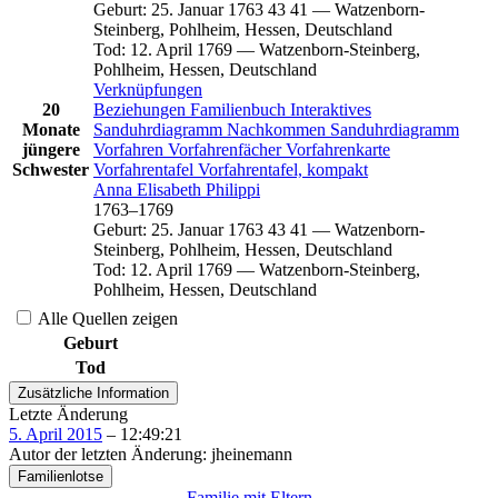
Geburt
:
25. Januar 1763
43
41
—
Watzenborn-
Steinberg, Pohlheim, Hessen, Deutschland
Tod
:
12. April 1769
—
Watzenborn-Steinberg,
Pohlheim, Hessen, Deutschland
Verknüpfungen
20
Beziehungen
Familienbuch
Interaktives
Monate
Sanduhrdiagramm
Nachkommen
Sanduhrdiagramm
jüngere
Vorfahren
Vorfahrenfächer
Vorfahrenkarte
Schwester
Vorfahrentafel
Vorfahrentafel, kompakt
Anna Elisabeth
Philippi
1763
–
1769
Geburt
:
25. Januar 1763
43
41
—
Watzenborn-
Steinberg, Pohlheim, Hessen, Deutschland
Tod
:
12. April 1769
—
Watzenborn-Steinberg,
Pohlheim, Hessen, Deutschland
Alle Quellen zeigen
Geburt
Tod
Zusätzliche Information
Letzte Änderung
5. April 2015
–
12:49:21
Autor der letzten Änderung
:
jheinemann
Familienlotse
Familie mit Eltern