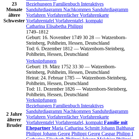
23
Beziehungen
Familienbuch
Interaktives
Monate
Sanduhrdiagramm
Nachkommen
Sanduhrdiagramm
ältere
Vorfahren
Vorfahrenfächer
Vorfahrenkarte
Schwester
Vorfahrentafel
Vorfahrentafel, kompakt
Catharina Elisabetha
Philippi
1749
–
1812
Geburt
:
16. November 1749
30
28
—
Watzenborn-
Steinberg, Pohlheim, Hessen, Deutschland
Tod
:
6. Dezember 1812
—
Watzenborn-Steinberg,
Pohlheim, Hessen, Deutschland
Verknüpfungen
Geburt
:
19. März 1752
33
30
—
Watzenborn-
Steinberg, Pohlheim, Hessen, Deutschland
Heirat
:
24. Februar 1785
—
Watzenborn-Steinberg,
Pohlheim, Hessen, Deutschland
Tod
:
11. Dezember 1826
—
Watzenborn-Steinberg,
Pohlheim, Hessen, Deutschland
Verknüpfungen
Beziehungen
Familienbuch
Interaktives
Sanduhrdiagramm
Nachkommen
Sanduhrdiagramm
2 Jahre
Vorfahren
Vorfahrenfächer
Vorfahrenkarte
älterer
Vorfahrentafel
Vorfahrentafel, kompakt
Familie mit
Bruder
Ehepartner
Maria Catharina
Schmitt
Johann Balthasar
Philippi
Johann Georg
Philippi
Georg Caspar
Philipp
I