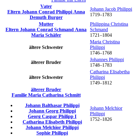
Vater
Johann Jacob
Philippi
Eltern
Johann Conrad
Philippi
Anna
1719
–
1783
Demuth
Burger
Mutter
Philippina Christina
Eltern
Johann Conrad
Schmand
Anna
Schmand
Maria
Schäfer
1721
–
1804
Maria Christina
ältere Schwester
Philippi
1746
–
1768
Johannes
Philippi
älterer Bruder
1748
–
1783
Catharina Elisabetha
ältere Schwester
Philippi
1749
–
1812
älterer Bruder
Familie
Maria Catharina
Schmitt
Johann Balthasar
Philippi
Johann Melchior
Johann Georg
Philippi
Philippi
Georg Caspar
Philipp
I
1752
–
1826
Catharina Elisabeth
Philippi
Johann Melchior
Philippi
Sophie
Philippi