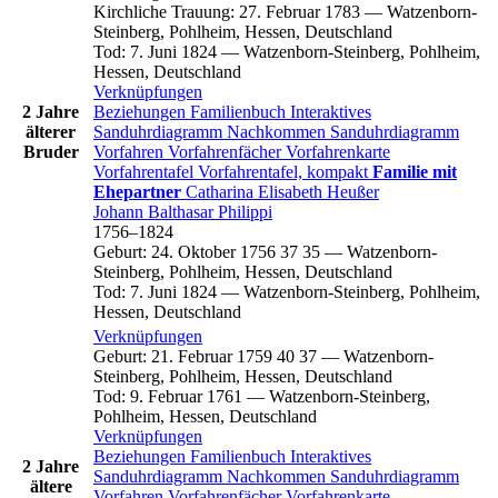
Kirchliche Trauung
:
27. Februar 1783
—
Watzenborn-
Steinberg, Pohlheim, Hessen, Deutschland
Tod
:
7. Juni 1824
—
Watzenborn-Steinberg, Pohlheim,
Hessen, Deutschland
Verknüpfungen
2 Jahre
Beziehungen
Familienbuch
Interaktives
älterer
Sanduhrdiagramm
Nachkommen
Sanduhrdiagramm
Bruder
Vorfahren
Vorfahrenfächer
Vorfahrenkarte
Vorfahrentafel
Vorfahrentafel, kompakt
Familie mit
Ehepartner
Catharina Elisabeth
Heußer
Johann Balthasar
Philippi
1756
–
1824
Geburt
:
24. Oktober 1756
37
35
—
Watzenborn-
Steinberg, Pohlheim, Hessen, Deutschland
Tod
:
7. Juni 1824
—
Watzenborn-Steinberg, Pohlheim,
Hessen, Deutschland
Verknüpfungen
Geburt
:
21. Februar 1759
40
37
—
Watzenborn-
Steinberg, Pohlheim, Hessen, Deutschland
Tod
:
9. Februar 1761
—
Watzenborn-Steinberg,
Pohlheim, Hessen, Deutschland
Verknüpfungen
Beziehungen
Familienbuch
Interaktives
2 Jahre
Sanduhrdiagramm
Nachkommen
Sanduhrdiagramm
ältere
Vorfahren
Vorfahrenfächer
Vorfahrenkarte