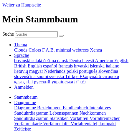
Weiter zu Hauptseite
Mein Stammbaum
Suche
Thema
Clouds
Colors
F.A.B.
minimal
webtrees
Xenea
Sprache
bosanski
català
čeština
dansk
Deutsch
eesti
American English
British English
español
français
hrvatski
íslenska
italiano
lietuvių
magyar
Nederlands
polski
português
slovenčina
slovenščina
suomi
svenska
Türkçe
Ελληνικά
български
қазақ тілі
русский
українська
עברית
Anmelden
Stammbaum
Diagramme
Diagramme
Beziehungen
Familienbuch
Interaktives
Sanduhrdiagramm
Lebensspannen
Nachkommen
Sanduhrdiagramm
Statistiken
Vorfahren
Vorfahrenfächer
Vorfahrenkarte
Vorfahrentafel
Vorfahrentafel, kompakt
Zeitleiste