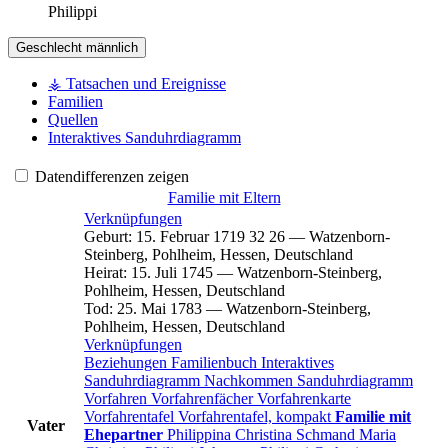
Philippi
Geschlecht
männlich
⚶ Tatsachen und Ereignisse
Familien
Quellen
Interaktives Sanduhrdiagramm
Datendifferenzen zeigen
Familie mit Eltern
Verknüpfungen
Geburt
:
15. Februar 1719
32
26
—
Watzenborn-
Steinberg, Pohlheim, Hessen, Deutschland
Heirat
:
15. Juli 1745
—
Watzenborn-Steinberg,
Pohlheim, Hessen, Deutschland
Tod
:
25. Mai 1783
—
Watzenborn-Steinberg,
Pohlheim, Hessen, Deutschland
Verknüpfungen
Beziehungen
Familienbuch
Interaktives
Sanduhrdiagramm
Nachkommen
Sanduhrdiagramm
Vorfahren
Vorfahrenfächer
Vorfahrenkarte
Vorfahrentafel
Vorfahrentafel, kompakt
Familie mit
Vater
Ehepartner
Philippina Christina
Schmand
Maria