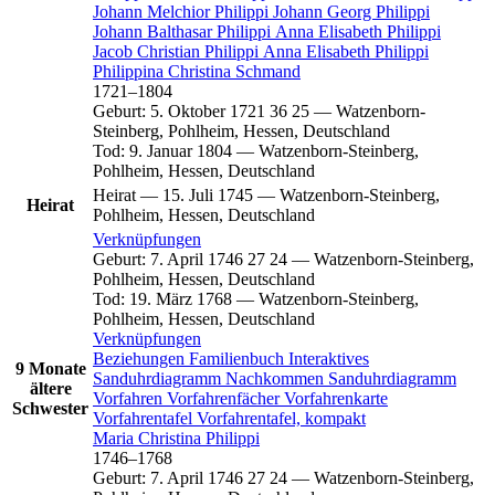
Johann Melchior
Philippi
Johann Georg
Philippi
Johann Balthasar
Philippi
Anna Elisabeth
Philippi
Jacob Christian
Philippi
Anna Elisabeth
Philippi
Philippina Christina
Schmand
1721
–
1804
Geburt
:
5. Oktober 1721
36
25
—
Watzenborn-
Steinberg, Pohlheim, Hessen, Deutschland
Tod
:
9. Januar 1804
—
Watzenborn-Steinberg,
Pohlheim, Hessen, Deutschland
Heirat
—
15. Juli 1745
—
Watzenborn-Steinberg,
Heirat
Pohlheim, Hessen, Deutschland
Verknüpfungen
Geburt
:
7. April 1746
27
24
—
Watzenborn-Steinberg,
Pohlheim, Hessen, Deutschland
Tod
:
19. März 1768
—
Watzenborn-Steinberg,
Pohlheim, Hessen, Deutschland
Verknüpfungen
Beziehungen
Familienbuch
Interaktives
9 Monate
Sanduhrdiagramm
Nachkommen
Sanduhrdiagramm
ältere
Vorfahren
Vorfahrenfächer
Vorfahrenkarte
Schwester
Vorfahrentafel
Vorfahrentafel, kompakt
Maria Christina
Philippi
1746
–
1768
Geburt
:
7. April 1746
27
24
—
Watzenborn-Steinberg,