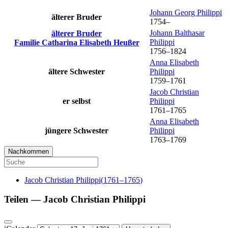
Johann Georg
Philippi
älterer Bruder
1754
–
Johann Balthasar
älterer Bruder
Philippi
Familie
Catharina Elisabeth
Heußer
1756
–
1824
Anna Elisabeth
ältere Schwester
Philippi
1759
–
1761
Jacob Christian
er selbst
Philippi
1761
–
1765
Anna Elisabeth
jüngere Schwester
Philippi
1763
–
1769
Nachkommen
Jacob Christian
Philippi
(
1761
–
1765
)
Teilen —
Jacob Christian
Philippi