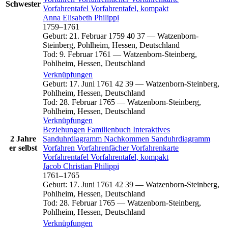
Schwester
Vorfahrentafel
Vorfahrentafel, kompakt
Anna Elisabeth
Philippi
1759
–
1761
Geburt
:
21. Februar 1759
40
37
—
Watzenborn-
Steinberg, Pohlheim, Hessen, Deutschland
Tod
:
9. Februar 1761
—
Watzenborn-Steinberg,
Pohlheim, Hessen, Deutschland
Verknüpfungen
Geburt
:
17. Juni 1761
42
39
—
Watzenborn-Steinberg,
Pohlheim, Hessen, Deutschland
Tod
:
28. Februar 1765
—
Watzenborn-Steinberg,
Pohlheim, Hessen, Deutschland
Verknüpfungen
Beziehungen
Familienbuch
Interaktives
2 Jahre
Sanduhrdiagramm
Nachkommen
Sanduhrdiagramm
er selbst
Vorfahren
Vorfahrenfächer
Vorfahrenkarte
Vorfahrentafel
Vorfahrentafel, kompakt
Jacob Christian
Philippi
1761
–
1765
Geburt
:
17. Juni 1761
42
39
—
Watzenborn-Steinberg,
Pohlheim, Hessen, Deutschland
Tod
:
28. Februar 1765
—
Watzenborn-Steinberg,
Pohlheim, Hessen, Deutschland
Verknüpfungen