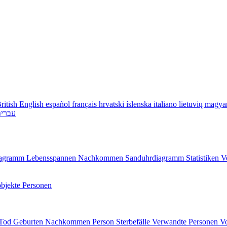
ritish English
español
français
hrvatski
íslenska
italiano
lietuvių
magya
עברי
diagramm
Lebensspannen
Nachkommen
Sanduhrdiagramm
Statistiken
V
bjekte
Personen
/Tod
Geburten
Nachkommen
Person
Sterbefälle
Verwandte Personen
V