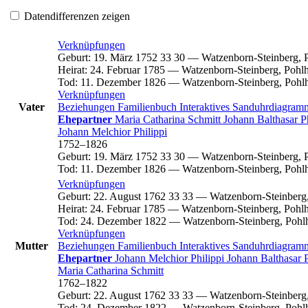
Datendifferenzen zeigen
Verknüpfungen
Geburt
:
19. März 1752
33
30
—
Watzenborn-Steinberg, 
Heirat
:
24. Februar 1785
—
Watzenborn-Steinberg, Pohl
Tod
:
11. Dezember 1826
—
Watzenborn-Steinberg, Pohl
Verknüpfungen
Vater
Beziehungen
Familienbuch
Interaktives Sanduhrdiagra
Ehepartner
Maria Catharina
Schmitt
Johann Balthasar
P
Johann Melchior
Philippi
1752
–
1826
Geburt
:
19. März 1752
33
30
—
Watzenborn-Steinberg, 
Tod
:
11. Dezember 1826
—
Watzenborn-Steinberg, Pohl
Verknüpfungen
Geburt
:
22. August 1762
33
33
—
Watzenborn-Steinberg
Heirat
:
24. Februar 1785
—
Watzenborn-Steinberg, Pohl
Tod
:
24. Dezember 1822
—
Watzenborn-Steinberg, Pohl
Verknüpfungen
Mutter
Beziehungen
Familienbuch
Interaktives Sanduhrdiagra
Ehepartner
Johann Melchior
Philippi
Johann Balthasar
Maria Catharina
Schmitt
1762
–
1822
Geburt
:
22. August 1762
33
33
—
Watzenborn-Steinberg
Tod
:
24. Dezember 1822
—
Watzenborn-Steinberg, Pohl