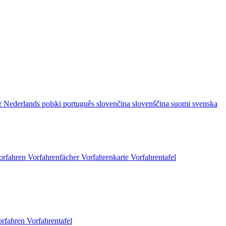
r
Nederlands
polski
português
slovenčina
slovenščina
suomi
svenska
orfahren
Vorfahrenfächer
Vorfahrenkarte
Vorfahrentafel
orfahren
Vorfahrentafel