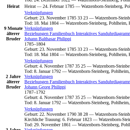
Heirat
Heirat
—
24. Februar 1785
—
Watzenborn-Steinberg, Po
Verknüpfungen
Geburt
:
23. November 1785
33
23
—
Watzenborn-Steinb
Tod
:
18. Mai 1804
—
Watzenborn-Steinberg, Pohlheim, 
9 Monate
Verknüpfungen
älterer
Beziehungen
Familienbuch
Interaktives Sanduhrdiagra
Bruder
Johann Balthasar
Philippi
1785
–
1804
Geburt
:
23. November 1785
33
23
—
Watzenborn-Steinb
Tod
:
18. Mai 1804
—
Watzenborn-Steinberg, Pohlheim, 
Verknüpfungen
Geburt
:
4. November 1787
35
25
—
Watzenborn-Steinbe
Tod
:
8. Januar 1792
—
Watzenborn-Steinberg, Pohlheim,
2 Jahre
Verknüpfungen
älterer
Beziehungen
Familienbuch
Interaktives Sanduhrdiagra
Bruder
Johann Georg
Philippi
1787
–
1792
Geburt
:
4. November 1787
35
25
—
Watzenborn-Steinbe
Tod
:
8. Januar 1792
—
Watzenborn-Steinberg, Pohlheim,
Verknüpfungen
Geburt
:
22. November 1790
38
28
—
Watzenborn-Steinb
Kirchliche Trauung
:
6. Februar 1823
—
Watzenborn-Stei
Tod
:
29. November 1861
—
Watzenborn-Steinberg, Pohl
3 Jahre
Verknüpfungen