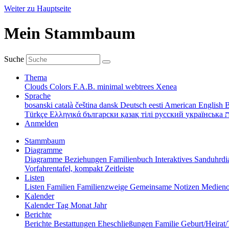
Weiter zu Hauptseite
Mein Stammbaum
Suche
Thema
Clouds
Colors
F.A.B.
minimal
webtrees
Xenea
Sprache
bosanski
català
čeština
dansk
Deutsch
eesti
American English
B
Türkçe
Ελληνικά
български
қазақ тілі
русский
українська
ת
Anmelden
Stammbaum
Diagramme
Diagramme
Beziehungen
Familienbuch
Interaktives Sanduhr
Vorfahrentafel, kompakt
Zeitleiste
Listen
Listen
Familien
Familienzweige
Gemeinsame Notizen
Medieno
Kalender
Kalender
Tag
Monat
Jahr
Berichte
Berichte
Bestattungen
Eheschließungen
Familie
Geburt/Heirat