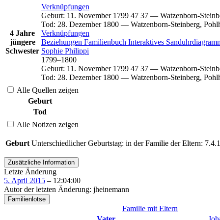
Verknüpfungen
Geburt
:
11. November 1799
47
37
—
Watzenborn-Steinb
Tod
:
28. Dezember 1800
—
Watzenborn-Steinberg, Pohl
4 Jahre
Verknüpfungen
jüngere
Beziehungen
Familienbuch
Interaktives Sanduhrdiagra
Schwester
Sophie
Philippi
1799
–
1800
Geburt
:
11. November 1799
47
37
—
Watzenborn-Steinb
Tod
:
28. Dezember 1800
—
Watzenborn-Steinberg, Pohl
Alle Quellen zeigen
Geburt
Tod
Alle Notizen zeigen
Geburt
Unterschiedlicher Geburtstag: in der Familie der Eltern: 7.4
Zusätzliche Information
Letzte Änderung
5. April 2015
–
12:04:00
Autor der letzten Änderung
:
jheinemann
Familienlotse
Familie mit Eltern
Vater
Joh