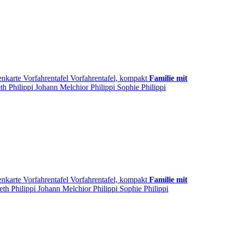
enkarte
Vorfahrentafel
Vorfahrentafel, kompakt
Familie mit
eth
Philippi
Johann Melchior
Philippi
Sophie
Philippi
enkarte
Vorfahrentafel
Vorfahrentafel, kompakt
Familie mit
beth
Philippi
Johann Melchior
Philippi
Sophie
Philippi