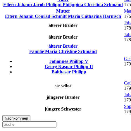
Eltern
Johann Jacob
Philippi
Philippina Christina
Schmand
175
Mutter
Mar
Eltern
Johann Conrad
Schmitt
Maria Catharina
Harnisch
176
Joh
älterer Bruder
178
Joh
älterer Bruder
178
älterer Bruder
Familie
Maria Christine
Schmand
Geo
Johannes
Philipp
V
179
Georg Kaspar
Philipp
II
Balthasar
Philipp
Cat
sie selbst
179
Joh
jüngerer Bruder
179
Sop
jüngere Schwester
179
Nachkommen