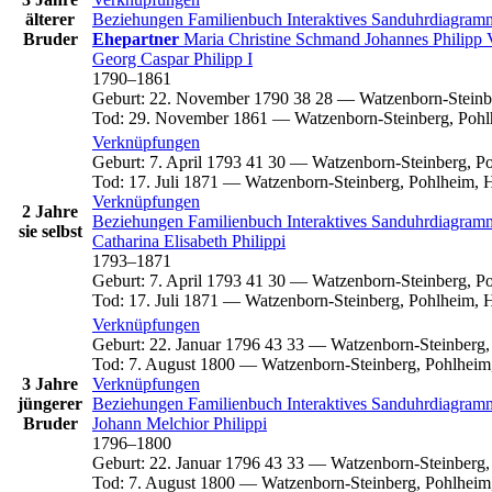
älterer
Beziehungen
Familienbuch
Interaktives Sanduhrdiagra
Bruder
Ehepartner
Maria Christine
Schmand
Johannes
Philipp
Georg Caspar
Philipp
I
1790
–
1861
Geburt
:
22. November 1790
38
28
—
Watzenborn-Steinb
Tod
:
29. November 1861
—
Watzenborn-Steinberg, Pohl
Verknüpfungen
Geburt
:
7. April 1793
41
30
—
Watzenborn-Steinberg, P
Tod
:
17. Juli 1871
—
Watzenborn-Steinberg, Pohlheim, 
Verknüpfungen
2 Jahre
Beziehungen
Familienbuch
Interaktives Sanduhrdiagra
sie selbst
Catharina Elisabeth
Philippi
1793
–
1871
Geburt
:
7. April 1793
41
30
—
Watzenborn-Steinberg, P
Tod
:
17. Juli 1871
—
Watzenborn-Steinberg, Pohlheim, 
Verknüpfungen
Geburt
:
22. Januar 1796
43
33
—
Watzenborn-Steinberg,
Tod
:
7. August 1800
—
Watzenborn-Steinberg, Pohlheim
3 Jahre
Verknüpfungen
jüngerer
Beziehungen
Familienbuch
Interaktives Sanduhrdiagra
Bruder
Johann Melchior
Philippi
1796
–
1800
Geburt
:
22. Januar 1796
43
33
—
Watzenborn-Steinberg,
Tod
:
7. August 1800
—
Watzenborn-Steinberg, Pohlheim