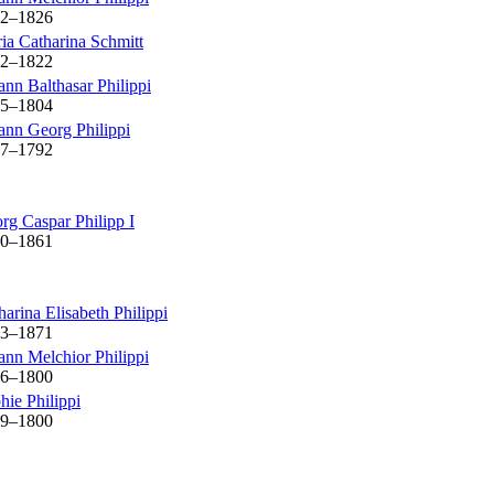
2
–
1826
ia Catharina
Schmitt
2
–
1822
ann Balthasar
Philippi
5
–
1804
ann Georg
Philippi
7
–
1792
rg Caspar
Philipp
I
0
–
1861
harina Elisabeth
Philippi
3
–
1871
ann Melchior
Philippi
6
–
1800
hie
Philippi
9
–
1800