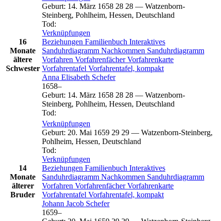
Geburt
:
14. März 1658
28
28
—
Watzenborn-
Steinberg, Pohlheim, Hessen, Deutschland
Tod
:
Verknüpfungen
16
Beziehungen
Familienbuch
Interaktives
Monate
Sanduhrdiagramm
Nachkommen
Sanduhrdiagramm
ältere
Vorfahren
Vorfahrenfächer
Vorfahrenkarte
Schwester
Vorfahrentafel
Vorfahrentafel, kompakt
Anna Elisabeth
Schefer
1658
–
Geburt
:
14. März 1658
28
28
—
Watzenborn-
Steinberg, Pohlheim, Hessen, Deutschland
Tod
:
Verknüpfungen
Geburt
:
20. Mai 1659
29
29
—
Watzenborn-Steinberg,
Pohlheim, Hessen, Deutschland
Tod
:
Verknüpfungen
14
Beziehungen
Familienbuch
Interaktives
Monate
Sanduhrdiagramm
Nachkommen
Sanduhrdiagramm
älterer
Vorfahren
Vorfahrenfächer
Vorfahrenkarte
Bruder
Vorfahrentafel
Vorfahrentafel, kompakt
Johann Jacob
Schefer
1659
–