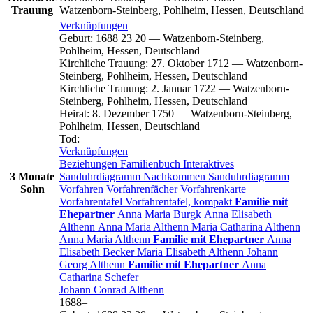
Trauung
Watzenborn-Steinberg, Pohlheim, Hessen, Deutschland
Verknüpfungen
Geburt
:
1688
23
20
—
Watzenborn-Steinberg,
Pohlheim, Hessen, Deutschland
Kirchliche Trauung
:
27. Oktober 1712
—
Watzenborn-
Steinberg, Pohlheim, Hessen, Deutschland
Kirchliche Trauung
:
2. Januar 1722
—
Watzenborn-
Steinberg, Pohlheim, Hessen, Deutschland
Heirat
:
8. Dezember 1750
—
Watzenborn-Steinberg,
Pohlheim, Hessen, Deutschland
Tod
:
Verknüpfungen
Beziehungen
Familienbuch
Interaktives
3 Monate
Sanduhrdiagramm
Nachkommen
Sanduhrdiagramm
Sohn
Vorfahren
Vorfahrenfächer
Vorfahrenkarte
Vorfahrentafel
Vorfahrentafel, kompakt
Familie mit
Ehepartner
Anna Maria
Burgk
Anna Elisabeth
Althenn
Anna Maria
Althenn
Maria Catharina
Althenn
Anna Maria
Althenn
Familie mit Ehepartner
Anna
Elisabeth
Becker
Maria Elisabeth
Althenn
Johann
Georg
Althenn
Familie mit Ehepartner
Anna
Catharina
Schefer
Johann Conrad
Althenn
1688
–