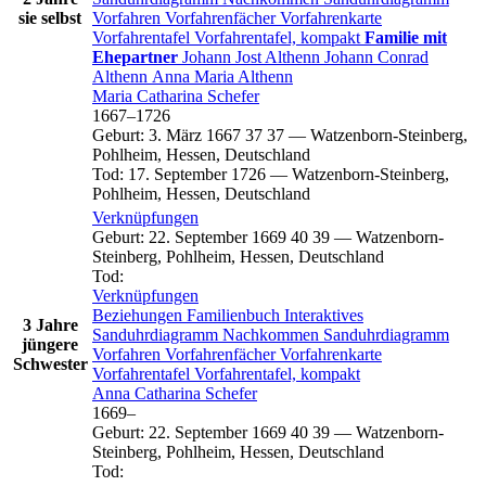
sie selbst
Vorfahren
Vorfahrenfächer
Vorfahrenkarte
Vorfahrentafel
Vorfahrentafel, kompakt
Familie mit
Ehepartner
Johann Jost
Althenn
Johann Conrad
Althenn
Anna Maria
Althenn
Maria Catharina
Schefer
1667
–
1726
Geburt
:
3. März 1667
37
37
—
Watzenborn-Steinberg,
Pohlheim, Hessen, Deutschland
Tod
:
17. September 1726
—
Watzenborn-Steinberg,
Pohlheim, Hessen, Deutschland
Verknüpfungen
Geburt
:
22. September 1669
40
39
—
Watzenborn-
Steinberg, Pohlheim, Hessen, Deutschland
Tod
:
Verknüpfungen
Beziehungen
Familienbuch
Interaktives
3 Jahre
Sanduhrdiagramm
Nachkommen
Sanduhrdiagramm
jüngere
Vorfahren
Vorfahrenfächer
Vorfahrenkarte
Schwester
Vorfahrentafel
Vorfahrentafel, kompakt
Anna Catharina
Schefer
1669
–
Geburt
:
22. September 1669
40
39
—
Watzenborn-
Steinberg, Pohlheim, Hessen, Deutschland
Tod
: