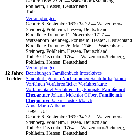
Geburt
:
1688
23
20
—
Watzenborn-Steinberg,
Pohlheim, Hessen, Deutschland
Tod
:
Verknüpfungen
Geburt
:
6. September 1699
34
32
—
Watzenborn-
Steinberg, Pohlheim, Hessen, Deutschland
Kirchliche Trauung
:
11. November 1717
—
Watzenborn-Steinberg, Pohlheim, Hessen, Deutschland
Kirchliche Trauung
:
26. Mai 1746
—
Watzenborn-
Steinberg, Pohlheim, Hessen, Deutschland
Tod
:
30. Dezember 1764
—
Watzenborn-Steinberg,
Pohlheim, Hessen, Deutschland
Verknüpfungen
12 Jahre
Beziehungen
Familienbuch
Interaktives
Tochter
Sanduhrdiagramm
Nachkommen
Sanduhrdiagramm
Vorfahren
Vorfahrenfächer
Vorfahrenkarte
Vorfahrentafel
Vorfahrentafel, kompakt
Familie mit
Ehepartner
Johann Melchior
Gilbert
Familie mit
Ehepartner
Johann Justus
Mönch
Anna Maria
Althenn
1699
–
1764
Geburt
:
6. September 1699
34
32
—
Watzenborn-
Steinberg, Pohlheim, Hessen, Deutschland
Tod
:
30. Dezember 1764
—
Watzenborn-Steinberg,
Pohlheim, Hessen, Deutschland