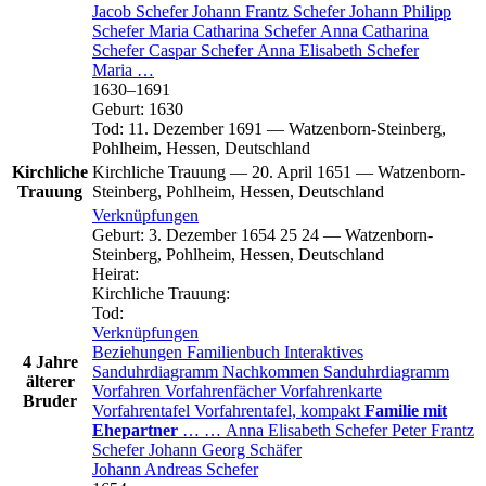
Jacob
Schefer
Johann Frantz
Schefer
Johann Philipp
Schefer
Maria Catharina
Schefer
Anna Catharina
Schefer
Caspar
Schefer
Anna Elisabeth
Schefer
Maria
…
1630
–
1691
Geburt
:
1630
Tod
:
11. Dezember 1691
—
Watzenborn-Steinberg,
Pohlheim, Hessen, Deutschland
Kirchliche
Kirchliche Trauung
—
20. April 1651
—
Watzenborn-
Trauung
Steinberg, Pohlheim, Hessen, Deutschland
Verknüpfungen
Geburt
:
3. Dezember 1654
25
24
—
Watzenborn-
Steinberg, Pohlheim, Hessen, Deutschland
Heirat
:
Kirchliche Trauung
:
Tod
:
Verknüpfungen
Beziehungen
Familienbuch
Interaktives
4 Jahre
Sanduhrdiagramm
Nachkommen
Sanduhrdiagramm
älterer
Vorfahren
Vorfahrenfächer
Vorfahrenkarte
Bruder
Vorfahrentafel
Vorfahrentafel, kompakt
Familie mit
Ehepartner
…
…
Anna Elisabeth
Schefer
Peter Frantz
Schefer
Johann Georg
Schäfer
Johann Andreas
Schefer