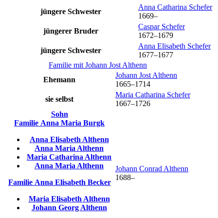
Anna Catharina
Schefer
jüngere Schwester
1669
–
Caspar
Schefer
jüngerer Bruder
1672
–
1679
Anna Elisabeth
Schefer
jüngere Schwester
1677
–
1677
Familie mit
Johann Jost
Althenn
Johann Jost
Althenn
Ehemann
1665
–
1714
Maria Catharina
Schefer
sie selbst
1667
–
1726
Sohn
Familie
Anna Maria
Burgk
Anna Elisabeth
Althenn
Anna Maria
Althenn
Maria Catharina
Althenn
Anna Maria
Althenn
Johann Conrad
Althenn
1688
–
Familie
Anna Elisabeth
Becker
Maria Elisabeth
Althenn
Johann Georg
Althenn