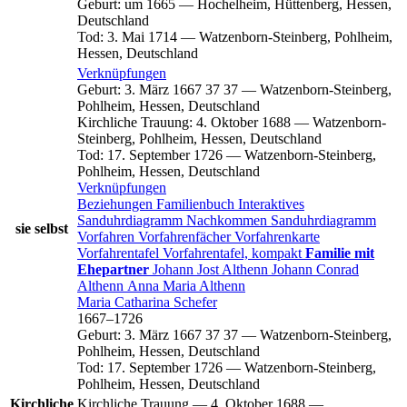
Geburt
:
um 1665
—
Hochelheim, Hüttenberg, Hessen,
Deutschland
Tod
:
3. Mai 1714
—
Watzenborn-Steinberg, Pohlheim,
Hessen, Deutschland
Verknüpfungen
Geburt
:
3. März 1667
37
37
—
Watzenborn-Steinberg,
Pohlheim, Hessen, Deutschland
Kirchliche Trauung
:
4. Oktober 1688
—
Watzenborn-
Steinberg, Pohlheim, Hessen, Deutschland
Tod
:
17. September 1726
—
Watzenborn-Steinberg,
Pohlheim, Hessen, Deutschland
Verknüpfungen
Beziehungen
Familienbuch
Interaktives
Sanduhrdiagramm
Nachkommen
Sanduhrdiagramm
sie selbst
Vorfahren
Vorfahrenfächer
Vorfahrenkarte
Vorfahrentafel
Vorfahrentafel, kompakt
Familie mit
Ehepartner
Johann Jost
Althenn
Johann Conrad
Althenn
Anna Maria
Althenn
Maria Catharina
Schefer
1667
–
1726
Geburt
:
3. März 1667
37
37
—
Watzenborn-Steinberg,
Pohlheim, Hessen, Deutschland
Tod
:
17. September 1726
—
Watzenborn-Steinberg,
Pohlheim, Hessen, Deutschland
Kirchliche
Kirchliche Trauung
—
4. Oktober 1688
—