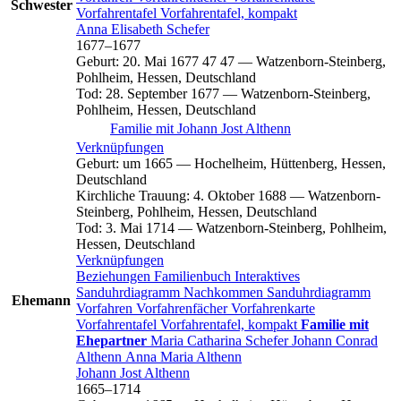
Schwester
Vorfahrentafel
Vorfahrentafel, kompakt
Anna Elisabeth
Schefer
1677
–
1677
Geburt
:
20. Mai 1677
47
47
—
Watzenborn-Steinberg,
Pohlheim, Hessen, Deutschland
Tod
:
28. September 1677
—
Watzenborn-Steinberg,
Pohlheim, Hessen, Deutschland
Familie mit
Johann Jost
Althenn
Verknüpfungen
Geburt
:
um 1665
—
Hochelheim, Hüttenberg, Hessen,
Deutschland
Kirchliche Trauung
:
4. Oktober 1688
—
Watzenborn-
Steinberg, Pohlheim, Hessen, Deutschland
Tod
:
3. Mai 1714
—
Watzenborn-Steinberg, Pohlheim,
Hessen, Deutschland
Verknüpfungen
Beziehungen
Familienbuch
Interaktives
Sanduhrdiagramm
Nachkommen
Sanduhrdiagramm
Ehemann
Vorfahren
Vorfahrenfächer
Vorfahrenkarte
Vorfahrentafel
Vorfahrentafel, kompakt
Familie mit
Ehepartner
Maria Catharina
Schefer
Johann Conrad
Althenn
Anna Maria
Althenn
Johann Jost
Althenn
1665
–
1714