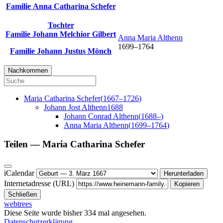
Familie
Anna Catharina
Schefer
Tochter
Familie
Johann Melchior
Gilbert
Anna Maria
Althenn
1699
–
1764
Familie
Johann Justus
Mönch
Nachkommen
Maria Catharina
Schefer
(
1667
–
1726
)
Johann Jost
Althenn
1688
Johann Conrad
Althenn
(
1688
–
)
Anna Maria
Althenn
(
1699
–
1764
)
Teilen —
Maria Catharina
Schefer
iCalendar
Herunterladen
Internetadresse (URL)
Kopieren
Schließen
webtrees
Diese Seite wurde bisher
334
mal angesehen.
Datenschutzerklärung