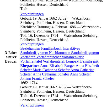
Geburt
:
20. Mai 1659
29
29
—
Watzenborn-Steinberg,
Pohlheim, Hessen, Deutschland
Tod
:
Verknüpfungen
Geburt
:
19. Januar 1662
32
32
—
Watzenborn-
Steinberg, Pohlheim, Hessen, Deutschland
Kirchliche Trauung
:
4. Februar 1686
—
Watzenborn-
Steinberg, Pohlheim, Hessen, Deutschland
Tod
:
16. Dezember 1714
—
Watzenborn-Steinberg,
Pohlheim, Hessen, Deutschland
Verknüpfungen
Beziehungen
Familienbuch
Interaktives
3 Jahre
Sanduhrdiagramm
Nachkommen
Sanduhrdiagramm
älterer
Vorfahren
Vorfahrenfächer
Vorfahrenkarte
Bruder
Vorfahrentafel
Vorfahrentafel, kompakt
Familie mit
Ehepartner
Anna Elisabeth
Burger
Anna Elisabeth
Schefer
Maria Catharina
Schefer
Anna Catharina
Schefer
Anna Catharina
Schäfer
Anna
Schefer
Johann Frantz
Schefer
1662
–
1714
Geburt
:
19. Januar 1662
32
32
—
Watzenborn-
Steinberg, Pohlheim, Hessen, Deutschland
Tod
:
16. Dezember 1714
—
Watzenborn-Steinberg,
Pohlheim, Hessen, Deutschland
Verknüpfungen