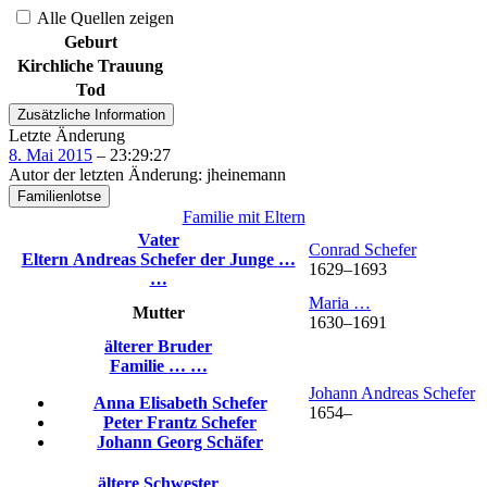
Alle Quellen zeigen
Geburt
Kirchliche Trauung
Tod
Zusätzliche Information
Letzte Änderung
8. Mai 2015
–
23:29:27
Autor der letzten Änderung
:
jheinemann
Familienlotse
Familie mit Eltern
Vater
Conrad
Schefer
Eltern
Andreas
Schefer
der Junge
…
1629
–
1693
…
Maria
…
Mutter
1630
–
1691
älterer Bruder
Familie
…
…
Johann Andreas
Schefer
Anna Elisabeth
Schefer
1654
–
Peter Frantz
Schefer
Johann Georg
Schäfer
ältere Schwester