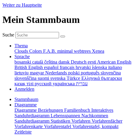
Weiter zu Hauptseite
Mein Stammbaum
Suche
Thema
Clouds
Colors
F.A.B.
minimal
webtrees
Xenea
Sprache
bosanski
català
čeština
dansk
Deutsch
eesti
American English
British English
español
français
hrvatski
íslenska
italiano
lietuvių
magyar
Nederlands
polski
português
slovenčina
slovenščina
suomi
svenska
Türkçe
Ελληνικά
български
қазақ тілі
русский
українська
עברית
Anmelden
Stammbaum
Diagramme
Diagramme
Beziehungen
Familienbuch
Interaktives
Sanduhrdiagramm
Lebensspannen
Nachkommen
Sanduhrdiagramm
Statistiken
Vorfahren
Vorfahrenfächer
Vorfahrenkarte
Vorfahrentafel
Vorfahrentafel, kompakt
Zeitleiste