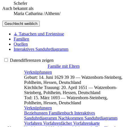
Schefer
Auch bekannt als
Maria Catharina /Althenn/
Geschlecht
weiblich
⚶ Tatsachen und Ereignisse
Familien
Quellen
Interaktives Sanduhrdiagramm
Datendifferenzen zeigen
Familie mit Eltern
Verknüpfungen
Geburt
:
14. Juni 1629
39
39
—
Watzenborn-Steinberg,
Pohlheim, Hessen, Deutschland
Kirchliche Trauung
:
20. April 1651
—
Watzenborn-
Steinberg, Pohlheim, Hessen, Deutschland
Tod
:
15. März 1693
—
Watzenborn-Steinberg,
Pohlheim, Hessen, Deutschland
Verknüpfungen
Beziehungen
Familienbuch
Interaktives
Sanduhrdiagramm
Nachkommen
Sanduhrdiagramm
Vorfahren
Vorfahrenfächer
Vorfahrenkarte