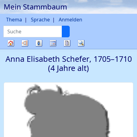
Mein Stammbaum
Weiter zu Hauptseite
Thema
Sprache
Anmelden
Suche
Diagramme
Listen
Kalender
Berichte
Suche
Stammbaum
Anna Elisabeth
Schefer
,
1705
–
1710
(4 Jahre alt)