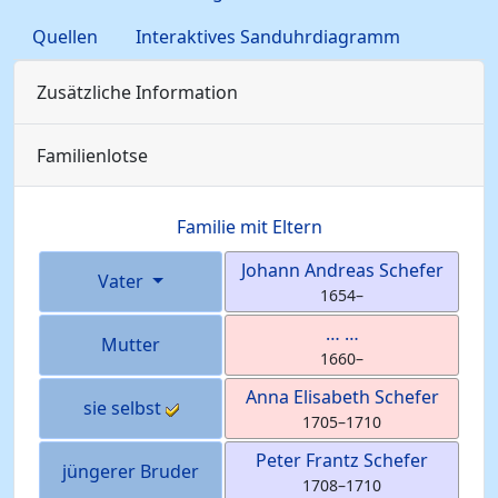
Quellen
Interaktives Sanduhrdiagramm
Zusätzliche Information
Familienlotse
Familie mit Eltern
Johann Andreas
Schefer
Vater
1654
–
…
…
Mutter
1660
–
Anna Elisabeth
Schefer
sie selbst
1705
–
1710
Peter Frantz
Schefer
jüngerer Bruder
1708
–
1710