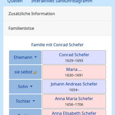
Quellen
Interaktives Sanduhrdiagramm
Zusätzliche Information
Familienlotse
Familie mit
Conrad
Schefer
Conrad
Schefer
Ehemann
1629
–
1693
Maria
…
sie selbst
1630
–
1691
Johann Andreas
Schefer
Sohn
1654
–
Anna Maria
Schefer
Tochter
1656
–
1706
Anna Elisabeth
Schefer