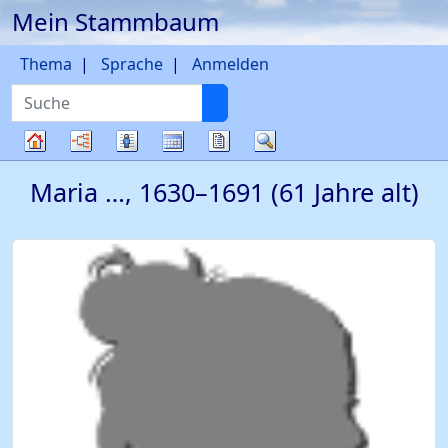
Mein Stammbaum
Weiter zu Hauptseite
Thema
Sprache
Anmelden
Suche
Diagramme
Listen
Kalender
Berichte
Suche
Stammbaum
Maria
…
,
1630
–
1691
(61 Jahre alt)