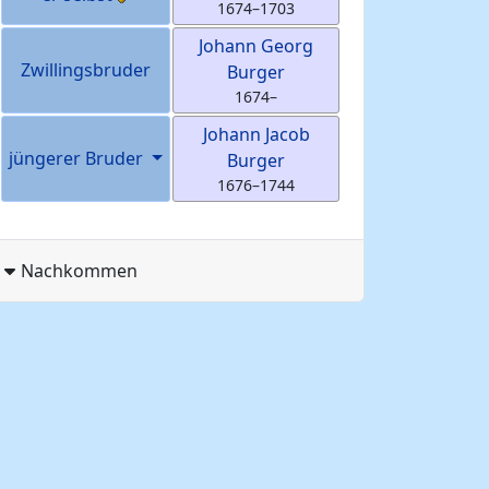
1674
–
1703
Johann Georg
Zwillingsbruder
Burger
1674
–
Johann Jacob
jüngerer Bruder
Burger
1676
–
1744
Nachkommen