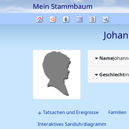
Mein Stammbaum
Weiter zu Hauptseite
Diagramme
Listen
Kalender
Berichte
Suche
Stammbaum
Joha
Name
Johan
Geschlecht
m
⚶ Tatsachen und Ereignisse
Familien
Interaktives Sanduhrdiagramm