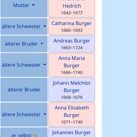
Mutter
Hedrich
1642
–
1677
Catharina
Burger
ältere Schwester
1660
–
1693
Andreas
Burger
älterer Bruder
1663
–
1724
Anna Maria
ältere Schwester
Burger
1666
–
1740
Johann Melchior
älterer Bruder
Burger
1668
–
1676
Anna Elisabeth
ältere Schwester
Burger
1671
–
1740
Johannes
Burger
er selbst