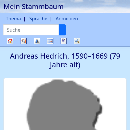
Mein Stammbaum
Weiter zu Hauptseite
Thema
Sprache
Anmelden
Suche
Diagramme
Listen
Kalender
Berichte
Suche
Stammbaum
Andreas
Hedrich
,
1590
–
1669
(79
Jahre alt)