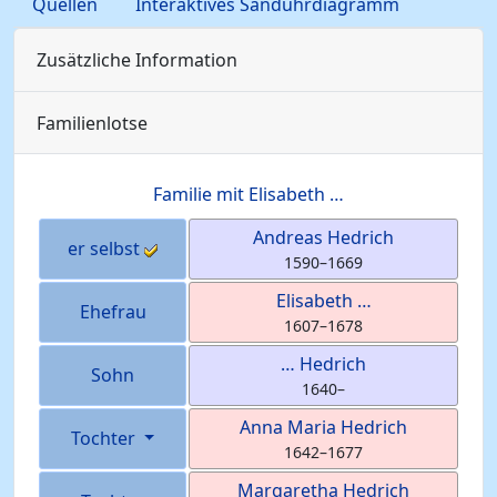
Quellen
Interaktives Sanduhrdiagramm
Zusätzliche Information
Familienlotse
Familie mit
Elisabeth
…
Andreas
Hedrich
er selbst
1590
–
1669
Elisabeth
…
Ehefrau
1607
–
1678
…
Hedrich
Sohn
1640
–
Anna Maria
Hedrich
Tochter
1642
–
1677
Margaretha
Hedrich