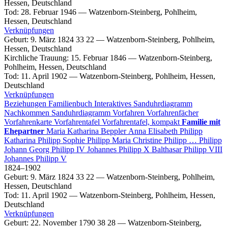
Hessen, Deutschland
Tod
:
28. Februar 1946
—
Watzenborn-Steinberg, Pohlheim,
Hessen, Deutschland
Verknüpfungen
Geburt
:
9. März 1824
33
22
—
Watzenborn-Steinberg, Pohlheim,
Hessen, Deutschland
Kirchliche Trauung
:
15. Februar 1846
—
Watzenborn-Steinberg,
Pohlheim, Hessen, Deutschland
Tod
:
11. April 1902
—
Watzenborn-Steinberg, Pohlheim, Hessen,
Deutschland
Verknüpfungen
Beziehungen
Familienbuch
Interaktives Sanduhrdiagramm
Nachkommen
Sanduhrdiagramm
Vorfahren
Vorfahrenfächer
Vorfahrenkarte
Vorfahrentafel
Vorfahrentafel, kompakt
Familie mit
Ehepartner
Maria Katharina
Beppler
Anna Elisabeth
Philipp
Katharina
Philipp
Sophie
Philipp
Maria Christine
Philipp
…
Philipp
Johann Georg
Philipp
IV
Johannes
Philipp
X
Balthasar
Philipp
VIII
Johannes
Philipp
V
1824
–
1902
Geburt
:
9. März 1824
33
22
—
Watzenborn-Steinberg, Pohlheim,
Hessen, Deutschland
Tod
:
11. April 1902
—
Watzenborn-Steinberg, Pohlheim, Hessen,
Deutschland
Verknüpfungen
Geburt
:
22. November 1790
38
28
—
Watzenborn-Steinberg,