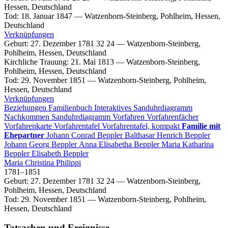
Hessen, Deutschland
Tod
:
18. Januar 1847
—
Watzenborn-Steinberg, Pohlheim, Hessen,
Deutschland
Verknüpfungen
Geburt
:
27. Dezember 1781
32
24
—
Watzenborn-Steinberg,
Pohlheim, Hessen, Deutschland
Kirchliche Trauung
:
21. Mai 1813
—
Watzenborn-Steinberg,
Pohlheim, Hessen, Deutschland
Tod
:
29. November 1851
—
Watzenborn-Steinberg, Pohlheim,
Hessen, Deutschland
Verknüpfungen
Beziehungen
Familienbuch
Interaktives Sanduhrdiagramm
Nachkommen
Sanduhrdiagramm
Vorfahren
Vorfahrenfächer
Vorfahrenkarte
Vorfahrentafel
Vorfahrentafel, kompakt
Familie mit
Ehepartner
Johann Conrad
Beppler
Balthasar Henrich
Beppler
Johann Georg
Beppler
Anna Elisabetha
Beppler
Maria Katharina
Beppler
Elisabeth
Beppler
Maria Christina
Philippi
1781
–
1851
Geburt
:
27. Dezember 1781
32
24
—
Watzenborn-Steinberg,
Pohlheim, Hessen, Deutschland
Tod
:
29. November 1851
—
Watzenborn-Steinberg, Pohlheim,
Hessen, Deutschland
Tatsachen und Ereignisse