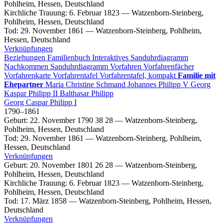
Pohlheim, Hessen, Deutschland
Kirchliche Trauung
:
6. Februar 1823
—
Watzenborn-Steinberg,
Pohlheim, Hessen, Deutschland
Tod
:
29. November 1861
—
Watzenborn-Steinberg, Pohlheim,
Hessen, Deutschland
Verknüpfungen
Beziehungen
Familienbuch
Interaktives Sanduhrdiagramm
Nachkommen
Sanduhrdiagramm
Vorfahren
Vorfahrenfächer
Vorfahrenkarte
Vorfahrentafel
Vorfahrentafel, kompakt
Familie mit
Ehepartner
Maria Christine
Schmand
Johannes
Philipp
V
Georg
Kaspar
Philipp
II
Balthasar
Philipp
Georg Caspar
Philipp
I
1790
–
1861
Geburt
:
22. November 1790
38
28
—
Watzenborn-Steinberg,
Pohlheim, Hessen, Deutschland
Tod
:
29. November 1861
—
Watzenborn-Steinberg, Pohlheim,
Hessen, Deutschland
Verknüpfungen
Geburt
:
20. November 1801
26
28
—
Watzenborn-Steinberg,
Pohlheim, Hessen, Deutschland
Kirchliche Trauung
:
6. Februar 1823
—
Watzenborn-Steinberg,
Pohlheim, Hessen, Deutschland
Tod
:
17. März 1858
—
Watzenborn-Steinberg, Pohlheim, Hessen,
Deutschland
Verknüpfungen