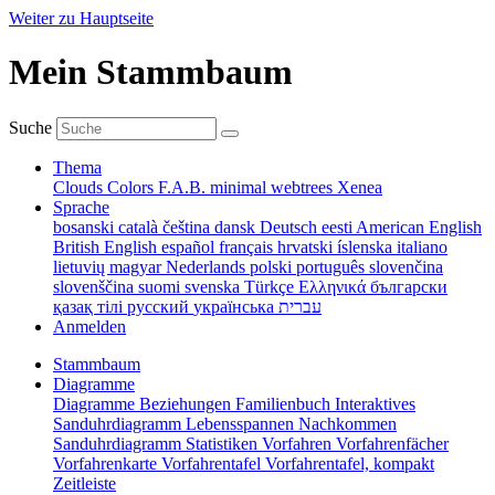
Weiter zu Hauptseite
Mein Stammbaum
Suche
Thema
Clouds
Colors
F.A.B.
minimal
webtrees
Xenea
Sprache
bosanski
català
čeština
dansk
Deutsch
eesti
American English
British English
español
français
hrvatski
íslenska
italiano
lietuvių
magyar
Nederlands
polski
português
slovenčina
slovenščina
suomi
svenska
Türkçe
Ελληνικά
български
қазақ тілі
русский
українська
עברית
Anmelden
Stammbaum
Diagramme
Diagramme
Beziehungen
Familienbuch
Interaktives
Sanduhrdiagramm
Lebensspannen
Nachkommen
Sanduhrdiagramm
Statistiken
Vorfahren
Vorfahrenfächer
Vorfahrenkarte
Vorfahrentafel
Vorfahrentafel, kompakt
Zeitleiste