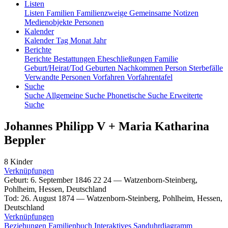
Listen
Listen
Familien
Familienzweige
Gemeinsame Notizen
Medienobjekte
Personen
Kalender
Kalender
Tag
Monat
Jahr
Berichte
Berichte
Bestattungen
Eheschließungen
Familie
Geburt/Heirat/Tod
Geburten
Nachkommen
Person
Sterbefälle
Verwandte Personen
Vorfahren
Vorfahrentafel
Suche
Suche
Allgemeine Suche
Phonetische Suche
Erweiterte
Suche
Johannes
Philipp
V
+
Maria Katharina
Beppler
8 Kinder
Verknüpfungen
Geburt
:
6. September 1846
22
24
—
Watzenborn-Steinberg,
Pohlheim, Hessen, Deutschland
Tod
:
26. August 1874
—
Watzenborn-Steinberg, Pohlheim, Hessen,
Deutschland
Verknüpfungen
Beziehungen
Familienbuch
Interaktives Sanduhrdiagramm