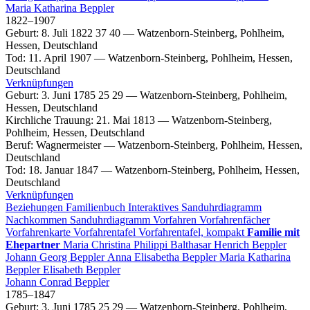
Maria Katharina
Beppler
1822
–
1907
Geburt
:
8. Juli 1822
37
40
—
Watzenborn-Steinberg, Pohlheim,
Hessen, Deutschland
Tod
:
11. April 1907
—
Watzenborn-Steinberg, Pohlheim, Hessen,
Deutschland
Verknüpfungen
Geburt
:
3. Juni 1785
25
29
—
Watzenborn-Steinberg, Pohlheim,
Hessen, Deutschland
Kirchliche Trauung
:
21. Mai 1813
—
Watzenborn-Steinberg,
Pohlheim, Hessen, Deutschland
Beruf
:
Wagnermeister
—
Watzenborn-Steinberg, Pohlheim, Hessen,
Deutschland
Tod
:
18. Januar 1847
—
Watzenborn-Steinberg, Pohlheim, Hessen,
Deutschland
Verknüpfungen
Beziehungen
Familienbuch
Interaktives Sanduhrdiagramm
Nachkommen
Sanduhrdiagramm
Vorfahren
Vorfahrenfächer
Vorfahrenkarte
Vorfahrentafel
Vorfahrentafel, kompakt
Familie mit
Ehepartner
Maria Christina
Philippi
Balthasar Henrich
Beppler
Johann Georg
Beppler
Anna Elisabetha
Beppler
Maria Katharina
Beppler
Elisabeth
Beppler
Johann Conrad
Beppler
1785
–
1847
Geburt
:
3. Juni 1785
25
29
—
Watzenborn-Steinberg, Pohlheim,