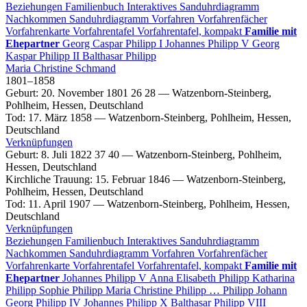
Beziehungen
Familienbuch
Interaktives Sanduhrdiagramm
Nachkommen
Sanduhrdiagramm
Vorfahren
Vorfahrenfächer
Vorfahrenkarte
Vorfahrentafel
Vorfahrentafel, kompakt
Familie mit
Ehepartner
Georg Caspar
Philipp
I
Johannes
Philipp
V
Georg
Kaspar
Philipp
II
Balthasar
Philipp
Maria Christine
Schmand
1801
–
1858
Geburt
:
20. November 1801
26
28
—
Watzenborn-Steinberg,
Pohlheim, Hessen, Deutschland
Tod
:
17. März 1858
—
Watzenborn-Steinberg, Pohlheim, Hessen,
Deutschland
Verknüpfungen
Geburt
:
8. Juli 1822
37
40
—
Watzenborn-Steinberg, Pohlheim,
Hessen, Deutschland
Kirchliche Trauung
:
15. Februar 1846
—
Watzenborn-Steinberg,
Pohlheim, Hessen, Deutschland
Tod
:
11. April 1907
—
Watzenborn-Steinberg, Pohlheim, Hessen,
Deutschland
Verknüpfungen
Beziehungen
Familienbuch
Interaktives Sanduhrdiagramm
Nachkommen
Sanduhrdiagramm
Vorfahren
Vorfahrenfächer
Vorfahrenkarte
Vorfahrentafel
Vorfahrentafel, kompakt
Familie mit
Ehepartner
Johannes
Philipp
V
Anna Elisabeth
Philipp
Katharina
Philipp
Sophie
Philipp
Maria Christine
Philipp
…
Philipp
Johann
Georg
Philipp
IV
Johannes
Philipp
X
Balthasar
Philipp
VIII