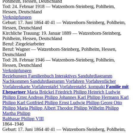
Pohlheim, Hessen, Deutschland
Tod
:
24. Februar 1918
—
Watzenborn-Steinberg, Pohlheim,
Hessen, Deutschland
Verknüpfungen
Geburt
:
17. Juni 1864
40
41
—
Watzenborn-Steinberg, Pohlheim,
Hessen, Deutschland
Kirchliche Trauung
:
19. Januar 1889
—
Watzenborn-Steinberg,
Pohlheim, Hessen, Deutschland
Beruf
:
Ziegeleiarbeiter
Beruf
:
Wagner
—
Watzenborn-Steinberg, Pohlheim, Hessen,
Deutschland
Tod
:
28. Februar 1946
—
Watzenborn-Steinberg, Pohlheim,
Hessen, Deutschland
Verknüpfungen
Beziehungen
Familienbuch
Interaktives Sanduhrdiagramm
Nachkommen
Sanduhrdiagramm
Vorfahren
Vorfahrenfächer
Vorfahrenkarte
Vorfahrentafel
Vorfahrentafel, kompakt
Familie mit
Ehepartner
Maria
Brückel
Friedrich
Philipp
Heinrich Ludwig
Philipp
Ernst Andreas
Philipp
Johannes Karl
Philipp
Hermann Karl
Philipp
Karl Gottfried
Philipp
Ernst Ludwig
Philipp
Georg Otto
Philipp
Maria
Philipp
Albert Theodor
Philipp
Wilhelm
Philipp
Martha
Philipp
Balthasar
Philipp
VIII
1864
–
1946
Geburt
:
17. Juni 1864
40
41
—
Watzenborn-Steinberg, Pohlheim,