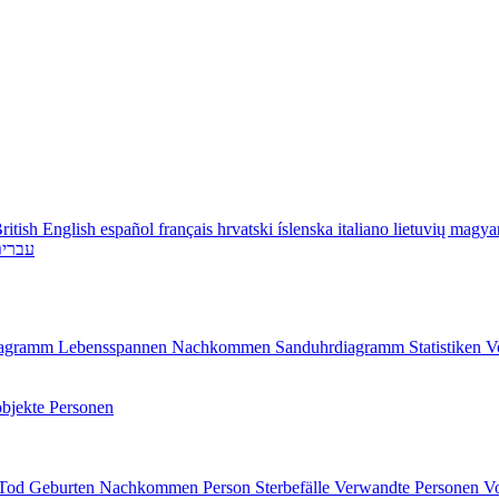
ritish English
español
français
hrvatski
íslenska
italiano
lietuvių
magya
עברי
diagramm
Lebensspannen
Nachkommen
Sanduhrdiagramm
Statistiken
V
bjekte
Personen
/Tod
Geburten
Nachkommen
Person
Sterbefälle
Verwandte Personen
V