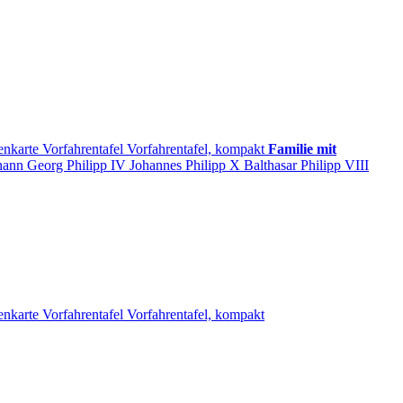
enkarte
Vorfahrentafel
Vorfahrentafel, kompakt
Familie mit
hann Georg
Philipp
IV
Johannes
Philipp
X
Balthasar
Philipp
VIII
enkarte
Vorfahrentafel
Vorfahrentafel, kompakt