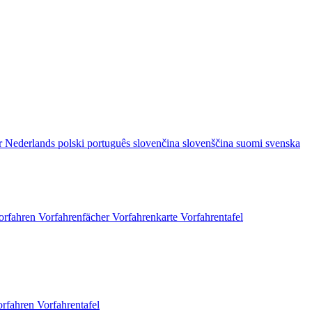
r
Nederlands
polski
português
slovenčina
slovenščina
suomi
svenska
orfahren
Vorfahrenfächer
Vorfahrenkarte
Vorfahrentafel
orfahren
Vorfahrentafel