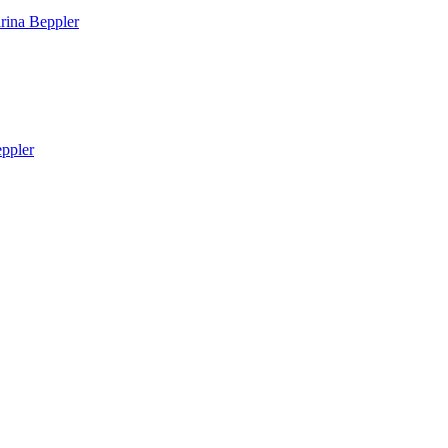
arina
Beppler
ppler