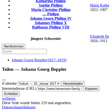
Katharina
Philipp
Sophie
Philipp
Maria Kath
Maria Christine
Philipp
1822
–
1907
…
Philipp
Johann Georg
Philipp
IV
Johannes
Philipp
X
Balthasar
Philipp
VIII
Elisabeth
Be
jüngere Schwester
1826
–
1911
Nachkommen
Johann Georg
Beppler
(
1817
–
1819
)
Teilen —
Johann Georg
Beppler
iCalendar
Herunterladen
Internetadresse (URL)
Kopieren
Schließen
webtrees
Diese Seite wurde bisher
219
mal angesehen.
Datenschutzerklärung