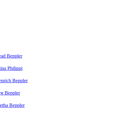
rad
Beppler
tina
Philippi
enrich
Beppler
rg
Beppler
betha
Beppler