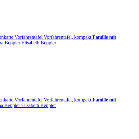
enkarte
Vorfahrentafel
Vorfahrentafel, kompakt
Familie mit
ina
Beppler
Elisabeth
Beppler
enkarte
Vorfahrentafel
Vorfahrentafel, kompakt
Familie mit
na
Beppler
Elisabeth
Beppler