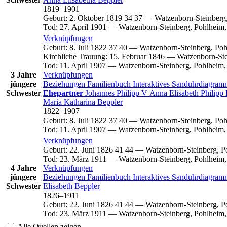
1819
–
1901
Geburt
:
2. Oktober 1819
34
37
—
Watzenborn-Steinberg
Tod
:
27. April 1901
—
Watzenborn-Steinberg, Pohlheim,
Verknüpfungen
Geburt
:
8. Juli 1822
37
40
—
Watzenborn-Steinberg, Poh
Kirchliche Trauung
:
15. Februar 1846
—
Watzenborn-Ste
Tod
:
11. April 1907
—
Watzenborn-Steinberg, Pohlheim,
3 Jahre
Verknüpfungen
jüngere
Beziehungen
Familienbuch
Interaktives Sanduhrdiagra
Schwester
Ehepartner
Johannes
Philipp
V
Anna Elisabeth
Philipp
Maria Katharina
Beppler
1822
–
1907
Geburt
:
8. Juli 1822
37
40
—
Watzenborn-Steinberg, Poh
Tod
:
11. April 1907
—
Watzenborn-Steinberg, Pohlheim,
Verknüpfungen
Geburt
:
22. Juni 1826
41
44
—
Watzenborn-Steinberg, P
Tod
:
23. März 1911
—
Watzenborn-Steinberg, Pohlheim,
4 Jahre
Verknüpfungen
jüngere
Beziehungen
Familienbuch
Interaktives Sanduhrdiagra
Schwester
Elisabeth
Beppler
1826
–
1911
Geburt
:
22. Juni 1826
41
44
—
Watzenborn-Steinberg, P
Tod
:
23. März 1911
—
Watzenborn-Steinberg, Pohlheim,
Alle Quellen zeigen