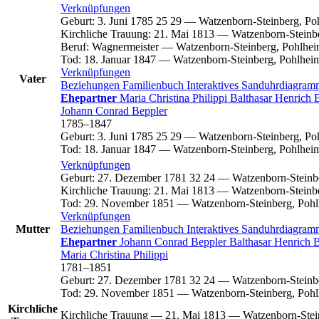
Verknüpfungen
Geburt
:
3. Juni 1785
25
29
—
Watzenborn-Steinberg, Po
Kirchliche Trauung
:
21. Mai 1813
—
Watzenborn-Steinb
Beruf
:
Wagnermeister
—
Watzenborn-Steinberg, Pohlhei
Tod
:
18. Januar 1847
—
Watzenborn-Steinberg, Pohlhei
Verknüpfungen
Vater
Beziehungen
Familienbuch
Interaktives Sanduhrdiagra
Ehepartner
Maria Christina
Philippi
Balthasar Henrich
Johann Conrad
Beppler
1785
–
1847
Geburt
:
3. Juni 1785
25
29
—
Watzenborn-Steinberg, Po
Tod
:
18. Januar 1847
—
Watzenborn-Steinberg, Pohlhei
Verknüpfungen
Geburt
:
27. Dezember 1781
32
24
—
Watzenborn-Steinb
Kirchliche Trauung
:
21. Mai 1813
—
Watzenborn-Steinb
Tod
:
29. November 1851
—
Watzenborn-Steinberg, Pohl
Verknüpfungen
Mutter
Beziehungen
Familienbuch
Interaktives Sanduhrdiagra
Ehepartner
Johann Conrad
Beppler
Balthasar Henrich
B
Maria Christina
Philippi
1781
–
1851
Geburt
:
27. Dezember 1781
32
24
—
Watzenborn-Steinb
Tod
:
29. November 1851
—
Watzenborn-Steinberg, Pohl
Kirchliche
Kirchliche Trauung
—
21. Mai 1813
—
Watzenborn-Stei