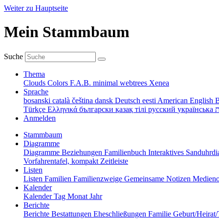
Weiter zu Hauptseite
Mein Stammbaum
Suche
Thema
Clouds
Colors
F.A.B.
minimal
webtrees
Xenea
Sprache
bosanski
català
čeština
dansk
Deutsch
eesti
American English
B
Türkçe
Ελληνικά
български
қазақ тілі
русский
українська
ת
Anmelden
Stammbaum
Diagramme
Diagramme
Beziehungen
Familienbuch
Interaktives Sanduhr
Vorfahrentafel, kompakt
Zeitleiste
Listen
Listen
Familien
Familienzweige
Gemeinsame Notizen
Medieno
Kalender
Kalender
Tag
Monat
Jahr
Berichte
Berichte
Bestattungen
Eheschließungen
Familie
Geburt/Heirat