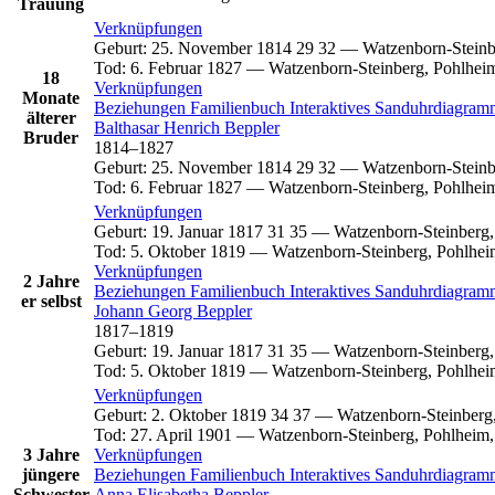
Trauung
Verknüpfungen
Geburt
:
25. November 1814
29
32
—
Watzenborn-Steinb
Tod
:
6. Februar 1827
—
Watzenborn-Steinberg, Pohlhei
18
Verknüpfungen
Monate
Beziehungen
Familienbuch
Interaktives Sanduhrdiagra
älterer
Balthasar Henrich
Beppler
Bruder
1814
–
1827
Geburt
:
25. November 1814
29
32
—
Watzenborn-Steinb
Tod
:
6. Februar 1827
—
Watzenborn-Steinberg, Pohlhei
Verknüpfungen
Geburt
:
19. Januar 1817
31
35
—
Watzenborn-Steinberg,
Tod
:
5. Oktober 1819
—
Watzenborn-Steinberg, Pohlhei
Verknüpfungen
2 Jahre
Beziehungen
Familienbuch
Interaktives Sanduhrdiagra
er selbst
Johann Georg
Beppler
1817
–
1819
Geburt
:
19. Januar 1817
31
35
—
Watzenborn-Steinberg,
Tod
:
5. Oktober 1819
—
Watzenborn-Steinberg, Pohlhei
Verknüpfungen
Geburt
:
2. Oktober 1819
34
37
—
Watzenborn-Steinberg
Tod
:
27. April 1901
—
Watzenborn-Steinberg, Pohlheim,
3 Jahre
Verknüpfungen
jüngere
Beziehungen
Familienbuch
Interaktives Sanduhrdiagra
Schwester
Anna Elisabetha
Beppler