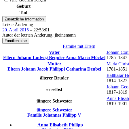
Geburt
Tod
Zusätzliche Information
Letzte Änderung
20. April 2015
–
22:53:01
Autor der letzten Änderung
:
jheinemann
Familienlotse
Familie mit Eltern
Vater
Johann Con
Eltern
Johann Ludwig
Beppler
Anna Maria
Möckel
1785
–
1847
Mutter
Maria Chris
Eltern
Johann Jacob
Philippi
Catharina
Deubel
1781
–
1851
Balthasar H
älterer Bruder
1814
–
1827
Johann Geo
er selbst
1817
–
1819
Anna Elisa
jüngere Schwester
1819
–
1901
jüngere Schwester
Familie
Johannes
Philipp
V
Anna Elisabeth
Philipp