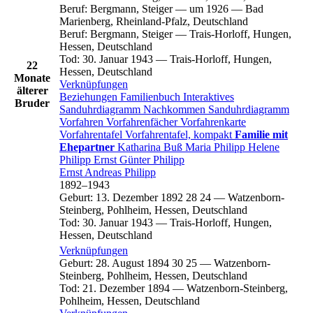
Beruf
:
Bergmann, Steiger
—
um 1926
—
Bad
Marienberg, Rheinland-Pfalz, Deutschland
Beruf
:
Bergmann, Steiger
—
Trais-Horloff, Hungen,
Hessen, Deutschland
Tod
:
30. Januar 1943
—
Trais-Horloff, Hungen,
22
Hessen, Deutschland
Monate
Verknüpfungen
älterer
Beziehungen
Familienbuch
Interaktives
Bruder
Sanduhrdiagramm
Nachkommen
Sanduhrdiagramm
Vorfahren
Vorfahrenfächer
Vorfahrenkarte
Vorfahrentafel
Vorfahrentafel, kompakt
Familie mit
Ehepartner
Katharina
Buß
Maria
Philipp
Helene
Philipp
Ernst
Günter
Philipp
Ernst Andreas
Philipp
1892
–
1943
Geburt
:
13. Dezember 1892
28
24
—
Watzenborn-
Steinberg, Pohlheim, Hessen, Deutschland
Tod
:
30. Januar 1943
—
Trais-Horloff, Hungen,
Hessen, Deutschland
Verknüpfungen
Geburt
:
28. August 1894
30
25
—
Watzenborn-
Steinberg, Pohlheim, Hessen, Deutschland
Tod
:
21. Dezember 1894
—
Watzenborn-Steinberg,
Pohlheim, Hessen, Deutschland