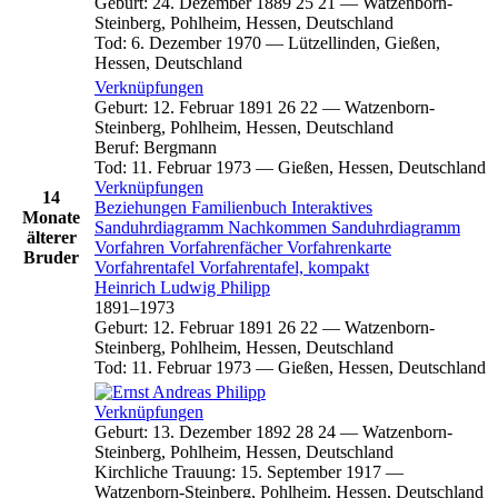
Geburt
:
24. Dezember 1889
25
21
—
Watzenborn-
Steinberg, Pohlheim, Hessen, Deutschland
Tod
:
6. Dezember 1970
—
Lützellinden, Gießen,
Hessen, Deutschland
Verknüpfungen
Geburt
:
12. Februar 1891
26
22
—
Watzenborn-
Steinberg, Pohlheim, Hessen, Deutschland
Beruf
:
Bergmann
Tod
:
11. Februar 1973
—
Gießen, Hessen, Deutschland
Verknüpfungen
14
Beziehungen
Familienbuch
Interaktives
Monate
Sanduhrdiagramm
Nachkommen
Sanduhrdiagramm
älterer
Vorfahren
Vorfahrenfächer
Vorfahrenkarte
Bruder
Vorfahrentafel
Vorfahrentafel, kompakt
Heinrich Ludwig
Philipp
1891
–
1973
Geburt
:
12. Februar 1891
26
22
—
Watzenborn-
Steinberg, Pohlheim, Hessen, Deutschland
Tod
:
11. Februar 1973
—
Gießen, Hessen, Deutschland
Verknüpfungen
Geburt
:
13. Dezember 1892
28
24
—
Watzenborn-
Steinberg, Pohlheim, Hessen, Deutschland
Kirchliche Trauung
:
15. September 1917
—
Watzenborn-Steinberg, Pohlheim, Hessen, Deutschland