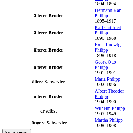
1894
–
1894
Hermann Karl
älterer Bruder
Philipp
1895
–
1917
Karl Gottfried
älterer Bruder
Philipp
1896
–
1968
Ernst Ludwig
älterer Bruder
Philipp
1898
–
1918
Georg Otto
älterer Bruder
Philipp
1901
–
1901
Maria
Philipp
ältere Schwester
1902
–
1996
Albert Theodor
älterer Bruder
Philipp
1904
–
1990
Wilhelm
Philipp
er selbst
1905
–
1949
Martha
Philipp
jüngere Schwester
1908
–
1908
Nachkommen