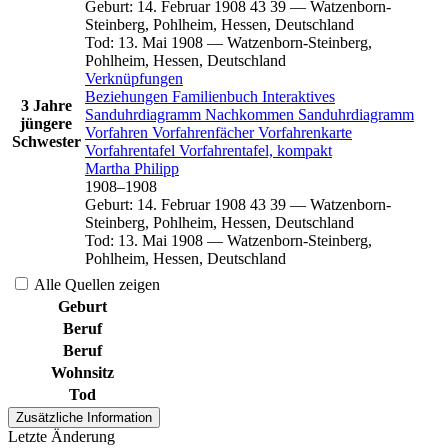
Geburt
:
14. Februar 1908
43
39
—
Watzenborn-
Steinberg, Pohlheim, Hessen, Deutschland
Tod
:
13. Mai 1908
—
Watzenborn-Steinberg,
Pohlheim, Hessen, Deutschland
Verknüpfungen
Beziehungen
Familienbuch
Interaktives
3 Jahre
Sanduhrdiagramm
Nachkommen
Sanduhrdiagramm
jüngere
Vorfahren
Vorfahrenfächer
Vorfahrenkarte
Schwester
Vorfahrentafel
Vorfahrentafel, kompakt
Martha
Philipp
1908
–
1908
Geburt
:
14. Februar 1908
43
39
—
Watzenborn-
Steinberg, Pohlheim, Hessen, Deutschland
Tod
:
13. Mai 1908
—
Watzenborn-Steinberg,
Pohlheim, Hessen, Deutschland
Alle Quellen zeigen
Geburt
Beruf
Beruf
Wohnsitz
Tod
Zusätzliche Information
Letzte Änderung