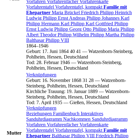
Vorfahren
Vorfahrenfächer
Vorfahrenkarte
Vorfahrentafel
Vorfahrentafel, kompakt
Familie mit
Ehepartner
Maria
Brückel
Friedrich
Philipp
Heinrich
Ludwig
Philipp
Ernst Andreas
Philipp
Johannes Karl
Philipp
Hermann Karl
Philipp
Karl Gottfried
Philipp
Ernst Ludwig
Philipp
Georg Otto
Philipp
Maria
Philipp
Albert Theodor
Philipp
Wilhelm
Philipp
Martha
Philipp
Balthasar
Philipp
VIII
1864
–
1946
Geburt
:
17. Juni 1864
40
41
—
Watzenborn-Steinberg,
Pohlheim, Hessen, Deutschland
Tod
:
28. Februar 1946
—
Watzenborn-Steinberg,
Pohlheim, Hessen, Deutschland
Verknüpfungen
Geburt
:
16. November 1868
31
28
—
Watzenborn-
Steinberg, Pohlheim, Hessen, Deutschland
Kirchliche Trauung
:
19. Januar 1889
—
Watzenborn-
Steinberg, Pohlheim, Hessen, Deutschland
Tod
:
7. April 1935
—
Gießen, Hessen, Deutschland
Verknüpfungen
Beziehungen
Familienbuch
Interaktives
Sanduhrdiagramm
Nachkommen
Sanduhrdiagramm
Vorfahren
Vorfahrenfächer
Vorfahrenkarte
Vorfahrentafel
Vorfahrentafel, kompakt
Familie mit
Mutter
Ehepartner
Balthasar
Philipp
VIII
Friedrich
Philipp