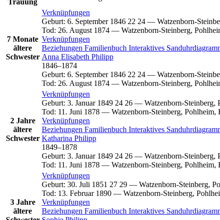
Trauung
Verknüpfungen
Geburt
:
6. September 1846
22
24
—
Watzenborn-Steinbe
Tod
:
26. August 1874
—
Watzenborn-Steinberg, Pohlhei
7 Monate
Verknüpfungen
ältere
Beziehungen
Familienbuch
Interaktives Sanduhrdiagra
Schwester
Anna Elisabeth
Philipp
1846
–
1874
Geburt
:
6. September 1846
22
24
—
Watzenborn-Steinbe
Tod
:
26. August 1874
—
Watzenborn-Steinberg, Pohlhei
Verknüpfungen
Geburt
:
3. Januar 1849
24
26
—
Watzenborn-Steinberg, 
Tod
:
11. Juni 1878
—
Watzenborn-Steinberg, Pohlheim, 
2 Jahre
Verknüpfungen
ältere
Beziehungen
Familienbuch
Interaktives Sanduhrdiagra
Schwester
Katharina
Philipp
1849
–
1878
Geburt
:
3. Januar 1849
24
26
—
Watzenborn-Steinberg, 
Tod
:
11. Juni 1878
—
Watzenborn-Steinberg, Pohlheim, 
Verknüpfungen
Geburt
:
30. Juli 1851
27
29
—
Watzenborn-Steinberg, Po
Tod
:
13. Februar 1890
—
Watzenborn-Steinberg, Pohlhe
3 Jahre
Verknüpfungen
ältere
Beziehungen
Familienbuch
Interaktives Sanduhrdiagra
Schwester
Sophie
Philipp