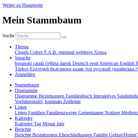
Weiter zu Hauptseite
Mein Stammbaum
Suche
Thema
Clouds
Colors
F.A.B.
minimal
webtrees
Xenea
Sprache
bosanski
català
čeština
dansk
Deutsch
eesti
American English
B
Türkçe
Ελληνικά
български
қазақ тілі
русский
українська
ת
Anmelden
Stammbaum
Diagramme
Diagramme
Beziehungen
Familienbuch
Interaktives Sanduhr
Vorfahrentafel, kompakt
Zeitleiste
Listen
Listen
Familien
Familienzweige
Gemeinsame Notizen
Medieno
Kalender
Kalender
Tag
Monat
Jahr
Berichte
Berichte
Bestattungen
Eheschließungen
Familie
Geburt/Heirat