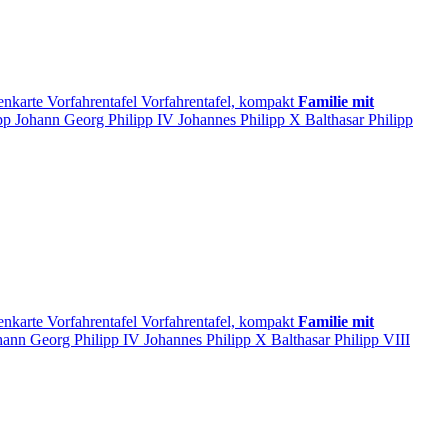
enkarte
Vorfahrentafel
Vorfahrentafel, kompakt
Familie mit
pp
Johann Georg
Philipp
IV
Johannes
Philipp
X
Balthasar
Philipp
enkarte
Vorfahrentafel
Vorfahrentafel, kompakt
Familie mit
hann Georg
Philipp
IV
Johannes
Philipp
X
Balthasar
Philipp
VIII