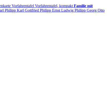
enkarte
Vorfahrentafel
Vorfahrentafel, kompakt
Familie mit
arl
Philipp
Karl Gottfried
Philipp
Ernst Ludwig
Philipp
Georg Otto