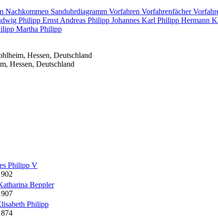
mm
Nachkommen
Sanduhrdiagramm
Vorfahren
Vorfahrenfächer
Vorfahr
Ludwig
Philipp
Ernst Andreas
Philipp
Johannes Karl
Philipp
Hermann K
ilipp
Martha
Philipp
ohlheim, Hessen, Deutschland
im, Hessen, Deutschland
nes
Philipp
V
1902
Katharina
Beppler
1907
lisabeth
Philipp
1874