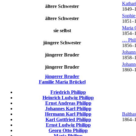
Kathar
ältere Schwester
1849
–
Sophi
ältere Schwester
1851
–
Maria 
sie selbst
1854
–
…
Phil
jüngere Schwester
1856
–
Johan
jüngerer Bruder
1858
–
Johan
jüngerer Bruder
1860
–
jüngerer Bruder
Familie
Maria
Brückel
Friedrich
Philipp
Heinrich Ludwig
Philipp
Ernst Andreas
Philipp
Johannes Karl
Philipp
Hermann Karl
Philipp
Baltha
Karl Gottfried
Philipp
1864
–
Ernst Ludwig
Philipp
Georg Otto
Philipp
Maria
Philipp