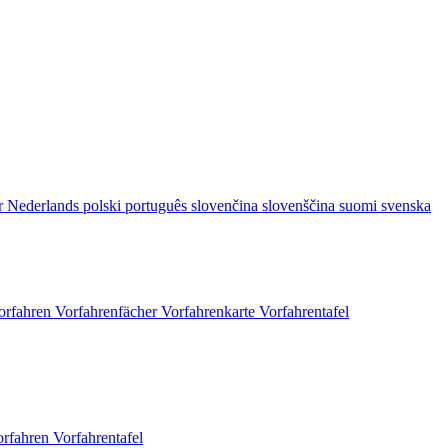
r
Nederlands
polski
português
slovenčina
slovenščina
suomi
svenska
orfahren
Vorfahrenfächer
Vorfahrenkarte
Vorfahrentafel
orfahren
Vorfahrentafel