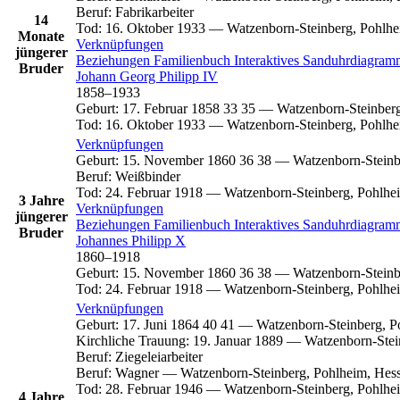
Beruf
:
Fabrikarbeiter
14
Tod
:
16. Oktober 1933
—
Watzenborn-Steinberg, Pohlhe
Monate
Verknüpfungen
jüngerer
Beziehungen
Familienbuch
Interaktives Sanduhrdiagra
Bruder
Johann Georg
Philipp
IV
1858
–
1933
Geburt
:
17. Februar 1858
33
35
—
Watzenborn-Steinberg
Tod
:
16. Oktober 1933
—
Watzenborn-Steinberg, Pohlhe
Verknüpfungen
Geburt
:
15. November 1860
36
38
—
Watzenborn-Steinb
Beruf
:
Weißbinder
Tod
:
24. Februar 1918
—
Watzenborn-Steinberg, Pohlhe
3 Jahre
Verknüpfungen
jüngerer
Beziehungen
Familienbuch
Interaktives Sanduhrdiagra
Bruder
Johannes
Philipp
X
1860
–
1918
Geburt
:
15. November 1860
36
38
—
Watzenborn-Steinb
Tod
:
24. Februar 1918
—
Watzenborn-Steinberg, Pohlhe
Verknüpfungen
Geburt
:
17. Juni 1864
40
41
—
Watzenborn-Steinberg, P
Kirchliche Trauung
:
19. Januar 1889
—
Watzenborn-Stei
Beruf
:
Ziegeleiarbeiter
Beruf
:
Wagner
—
Watzenborn-Steinberg, Pohlheim, Hes
Tod
:
28. Februar 1946
—
Watzenborn-Steinberg, Pohlhe
4 Jahre