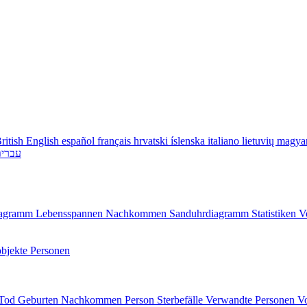
ritish English
español
français
hrvatski
íslenska
italiano
lietuvių
magya
עברי
diagramm
Lebensspannen
Nachkommen
Sanduhrdiagramm
Statistiken
V
bjekte
Personen
/Tod
Geburten
Nachkommen
Person
Sterbefälle
Verwandte Personen
V