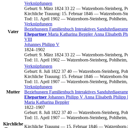
Verknüpfungen
Geburt
:
9. März 1824
33
22
—
Watzenborn-Steinberg, P
Kirchliche Trauung
:
15. Februar 1846
—
Watzenborn-Ste
Tod
:
11. April 1902
—
Watzenborn-Steinberg, Pohlheim,
Verknüpfungen
Beziehungen
Familienbuch
Interaktives Sanduhrdiagra
Vater
Ehepartner
Maria Katharina
Beppler
Anna Elisabeth
Ph
VIII
Johannes
Philipp
V
1824
–
1902
Geburt
:
9. März 1824
33
22
—
Watzenborn-Steinberg, P
Tod
:
11. April 1902
—
Watzenborn-Steinberg, Pohlheim,
Verknüpfungen
Geburt
:
8. Juli 1822
37
40
—
Watzenborn-Steinberg, Poh
Kirchliche Trauung
:
15. Februar 1846
—
Watzenborn-Ste
Tod
:
11. April 1907
—
Watzenborn-Steinberg, Pohlheim,
Verknüpfungen
Mutter
Beziehungen
Familienbuch
Interaktives Sanduhrdiagra
Ehepartner
Johannes
Philipp
V
Anna Elisabeth
Philipp
Maria Katharina
Beppler
1822
–
1907
Geburt
:
8. Juli 1822
37
40
—
Watzenborn-Steinberg, Poh
Tod
:
11. April 1907
—
Watzenborn-Steinberg, Pohlheim,
Kirchliche
Kirchliche Trauung
—
15. Februar 1846
—
Watzenborn-S