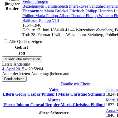
Verknüpfungen
jüngerer
Beziehungen
Familienbuch
Interaktives Sanduhrdiagra
Bruder
Ehepartner
Maria
Brückel
Friedrich
Philipp
Heinrich 
Philipp
Maria
Philipp
Albert Theodor
Philipp
Wilhelm
Ph
Balthasar
Philipp
VIII
1864
–
1946
Geburt
:
17. Juni 1864
40
41
—
Watzenborn-Steinberg, P
Tod
:
28. Februar 1946
—
Watzenborn-Steinberg, Pohlhe
Alle Quellen zeigen
Geburt
Tod
Zusätzliche Information
Letzte Änderung
4. April 2015
–
20:58:04
Autor der letzten Änderung
:
jheinemann
Familienlotse
Familie mit Eltern
Vater
Johan
Eltern
Georg Caspar
Philipp
I
Maria Christine
Schmand
1824
–
Mutter
Maria 
Eltern
Johann Conrad
Beppler
Maria Christina
Philippi
1822
–
Anna E
ältere Schwester
1846
–