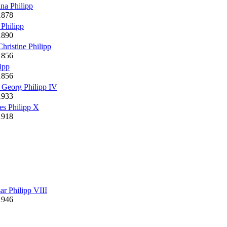
ina
Philipp
1878
e
Philipp
1890
Christine
Philipp
1856
ipp
1856
n Georg
Philipp
IV
1933
nes
Philipp
X
1918
sar
Philipp
VIII
1946