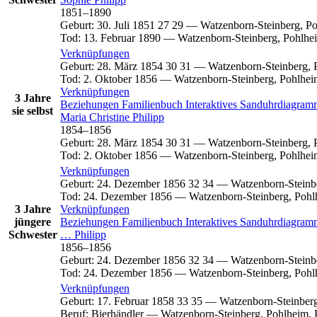
1851
–
1890
Geburt
:
30. Juli 1851
27
29
—
Watzenborn-Steinberg, Po
Tod
:
13. Februar 1890
—
Watzenborn-Steinberg, Pohlhe
Verknüpfungen
Geburt
:
28. März 1854
30
31
—
Watzenborn-Steinberg, 
Tod
:
2. Oktober 1856
—
Watzenborn-Steinberg, Pohlhei
Verknüpfungen
3 Jahre
Beziehungen
Familienbuch
Interaktives Sanduhrdiagra
sie selbst
Maria Christine
Philipp
1854
–
1856
Geburt
:
28. März 1854
30
31
—
Watzenborn-Steinberg, 
Tod
:
2. Oktober 1856
—
Watzenborn-Steinberg, Pohlhei
Verknüpfungen
Geburt
:
24. Dezember 1856
32
34
—
Watzenborn-Steinb
Tod
:
24. Dezember 1856
—
Watzenborn-Steinberg, Pohl
3 Jahre
Verknüpfungen
jüngere
Beziehungen
Familienbuch
Interaktives Sanduhrdiagra
Schwester
…
Philipp
1856
–
1856
Geburt
:
24. Dezember 1856
32
34
—
Watzenborn-Steinb
Tod
:
24. Dezember 1856
—
Watzenborn-Steinberg, Pohl
Verknüpfungen
Geburt
:
17. Februar 1858
33
35
—
Watzenborn-Steinberg
Beruf
:
Bierhändler
—
Watzenborn-Steinberg, Pohlheim, 