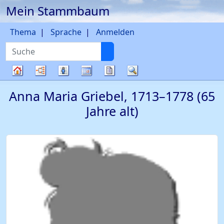
Mein Stammbaum
Weiter zu Hauptseite
Thema
Sprache
Anmelden
Suche
Diagramme
Listen
Kalender
Berichte
Suche
Stammbaum
Anna Maria
Griebel
,
1713
–
1778
(65
Jahre alt)