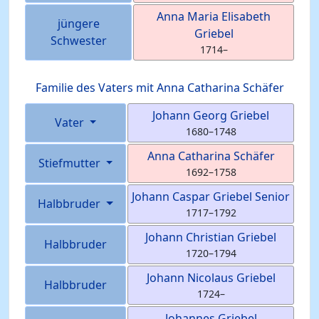
Anna Maria Elisabeth
jüngere
Griebel
Schwester
1714
–
Familie des Vaters mit
Anna Catharina
Schäfer
Johann Georg
Griebel
Vater
1680
–
1748
Anna Catharina
Schäfer
Stiefmutter
1692
–
1758
Johann Caspar
Griebel
Senior
Halbbruder
1717
–
1792
Johann Christian
Griebel
Halbbruder
1720
–
1794
Johann Nicolaus
Griebel
Halbbruder
1724
–
Johannes
Griebel