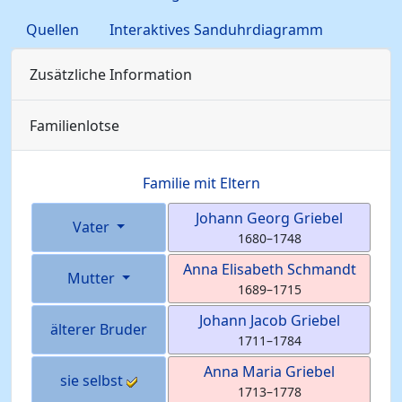
Quellen
Interaktives Sanduhrdiagramm
Zusätzliche Information
Familienlotse
Familie mit Eltern
Johann Georg
Griebel
Vater
1680
–
1748
Anna Elisabeth
Schmandt
Mutter
1689
–
1715
Johann Jacob
Griebel
älterer Bruder
1711
–
1784
Anna Maria
Griebel
sie selbst
1713
–
1778